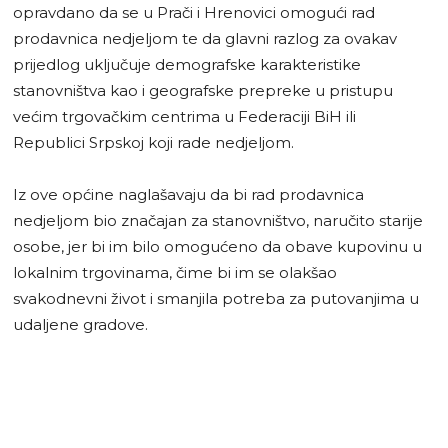
opravdano da se u Prači i Hrenovici omogući rad
prodavnica nedjeljom te da glavni razlog za ovakav
prijedlog uključuje demografske karakteristike
stanovništva kao i geografske prepreke u pristupu
većim trgovačkim centrima u Federaciji BiH ili
Republici Srpskoj koji rade nedjeljom.
Iz ove općine naglašavaju da bi rad prodavnica
nedjeljom bio značajan za stanovništvo, naručito starije
osobe, jer bi im bilo omogućeno da obave kupovinu u
lokalnim trgovinama, čime bi im se olakšao
svakodnevni život i smanjila potreba za putovanjima u
udaljene gradove.