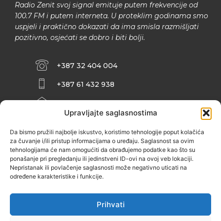
Radio Zenit svoj signal emituje putem frekvencije od
100.7 FM i putem interneta. U proteklim godinama smo
uspjeli i praktično dokazati da ima smisla razmišljati
pozitivno, osjećati se dobro i biti bolji.
+387 32 404 004
+387 61 432 938
INFO@ZENIT.BA
Upravljajte saglasnostima
HUSEINA KULENOVIĆA BR. 2 (RK
ZENIČANKA, 3. SPRAT), 72000 ZENICA
Da bismo pružili najbolje iskustvo, koristimo tehnologije poput kolačića
za čuvanje i/ili pristup informacijama o uređaju. Saglasnost sa ovim
tehnologijama će nam omogućiti da obrađujemo podatke kao što su
ponašanje pri pregledanju ili jedinstveni ID-ovi na ovoj veb lokaciji.
Nepristanak ili povlačenje saglasnosti može negativno uticati na
određene karakteristike i funkcije.
Prihvati