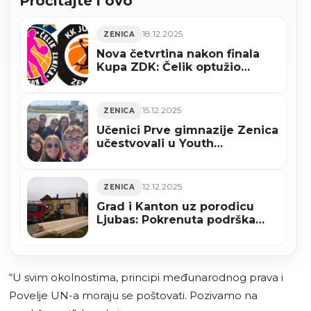
Pročitajte i ovo
18.12.2025
ZENICA
Nova četvrtina nakon finala
Kupa ZDK: Čelik optužio
Jumper zbog registracije
igračice
15.12.2025
ZENICA
Učenici Prve gimnazije Zenica
učestvovali u Youth
Leadership programu u
Sjedinjenim Američkim
Državama
12.12.2025
ZENICA
Grad i Kanton uz porodicu
Ljubas: Pokrenuta podrška
nakon požara koji je uništio
njihov dom
“U svim okolnostima, principi međunarodnog prava i
Povelje UN-a moraju se poštovati. Pozivamo na