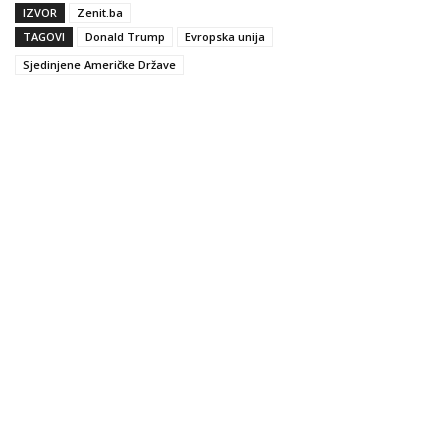
IZVOR
Zenit.ba
TAGOVI
Donald Trump
Evropska unija
Sjedinjene Američke Države