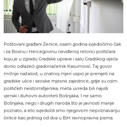
Poštovani građani Zenice, osam godina svjedočimo čak
i za Bosnu i Hercegovinu neviđenoj retorici političara
koju je u zgradu Gradske uprave i salu Gradskog vijeća
donio odlazeći gradonačelnik Kasumović. Taj govor
mržnje nažalost, u znatnoj mjeri uspio je prenijeti na
gradske ulice i seoske mjesne zajednice, gdje su osim
političkih neistomišljenika, meta uvreda bili najviši
vjerski i duhovni autoriteti Bošnjaka. I ne samo
Bošnjaka, nego i drugih naroda što je javnosti manje
poznato, a eto svjedočili smo njegovom nepriznavanju
ćirilice kao jednog od dva u BiH ravnopravna pisma.