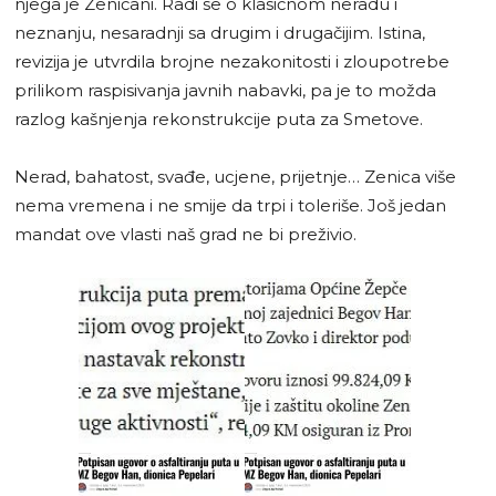
njega je Zeničani. Radi se o klasičnom neradu i
neznanju, nesaradnji sa drugim i drugačijim. Istina,
revizija je utvrdila brojne nezakonitosti i zloupotrebe
prilikom raspisivanja javnih nabavki, pa je to možda
razlog kašnjenja rekonstrukcije puta za Smetove.
Nerad, bahatost, svađe, ucjene, prijetnje… Zenica više
nema vremena i ne smije da trpi i toleriše. Još jedan
mandat ove vlasti naš grad ne bi preživio.