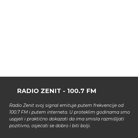
RADIO ZENIT - 100.7 FM
Radio Zenit svoj signal emituje putem frekvencije od
100.7 FM i putem interneta. U proteklim godinama smo
uspjeli i praktično dokazati da ima smisla razmišljati
pozitivno, osjećati se dobro i biti bolji.