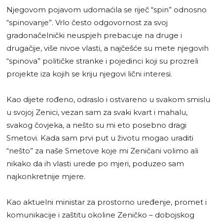
Njegovom pojavom udomaćila se riječ “spin” odnosno
“spinovanje”. Vrlo često odgovornost za svoj
gradonačelnički neuspjeh prebacuje na druge i
drugačije, više nivoe vlasti, a najčešće su mete njegovih
“spinova” političke stranke i pojedinci koji su prozreli
projekte iza kojih se kriju njegovi lični interesi.
Kao dijete rođeno, odraslo i ostvareno u svakom smislu
u svojoj Zenici, vezan sam za svaki kvart i mahalu,
svakog čovjeka, a nešto su mi eto posebno dragi
Smetovi. Kada sam prvi put u životu mogao uraditi
“nešto” za naše Smetove koje mi Zeničani volimo ali
nikako da ih vlasti urede po mjeri, poduzeo sam
najkonkretnije mjere.
Kao aktuelni ministar za prostorno uređenje, promet i
komunikacije i zaštitu okoline Zeničko – dobojskog