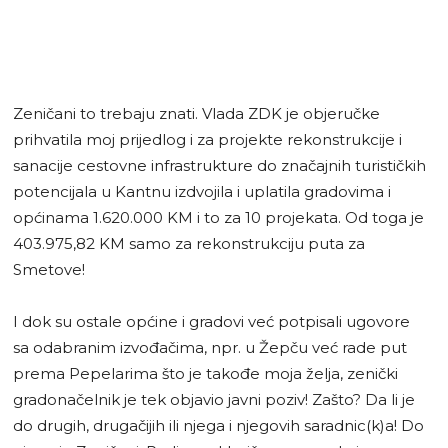
Zeničani to trebaju znati. Vlada ZDK je objeručke
prihvatila moj prijedlog i za projekte rekonstrukcije i
sanacije cestovne infrastrukture do značajnih turističkih
potencijala u Kantnu izdvojila i uplatila gradovima i
općinama 1.620.000 KM i to za 10 projekata. Od toga je
403.975,82 KM samo za rekonstrukciju puta za
Smetove!
I dok su ostale općine i gradovi već potpisali ugovore
sa odabranim izvođačima, npr. u Žepču već rade put
prema Pepelarima što je takođe moja želja, zenički
gradonačelnik je tek objavio javni poziv! Zašto? Da li je
do drugih, drugačijih ili njega i njegovih saradnic(k)a! Do