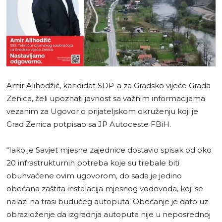
Amir Alihodžić, kandidat SDP-a za Gradsko vijeće Grada
Zenica, želi upoznati javnost sa važnim informacijama
vezanim za Ugovor o prijateljskom okruženju koji je
Grad Zenica potpisao sa JP Autoceste FBiH.
“Iako je Savjet mjesne zajednice dostavio spisak od oko
20 infrastrukturnih potreba koje su trebale biti
obuhvaćene ovim ugovorom, do sada je jedino
obećana zaštita instalacija mjesnog vodovoda, koji se
nalazi na trasi budućeg autoputa. Obećanje je dato uz
obrazloženje da izgradnja autoputa nije u neposrednoj