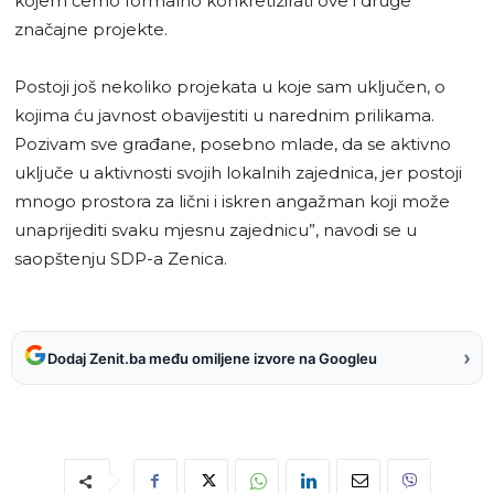
kojem ćemo formalno konkretizirati ove i druge
značajne projekte.
Postoji još nekoliko projekata u koje sam uključen, o
kojima ću javnost obavijestiti u narednim prilikama.
Pozivam sve građane, posebno mlade, da se aktivno
uključe u aktivnosti svojih lokalnih zajednica, jer postoji
mnogo prostora za lični i iskren angažman koji može
unaprijediti svaku mjesnu zajednicu”, navodi se u
saopštenju SDP-a Zenica.
›
Dodaj Zenit.ba među omiljene izvore na Googleu