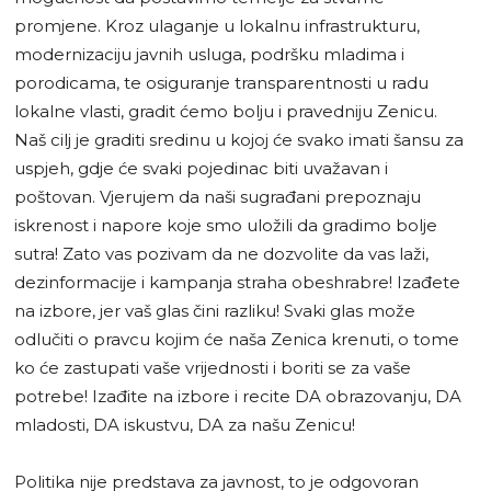
promjene. Kroz ulaganje u lokalnu infrastrukturu,
modernizaciju javnih usluga, podršku mladima i
porodicama, te osiguranje transparentnosti u radu
lokalne vlasti, gradit ćemo bolju i pravedniju Zenicu.
Naš cilj je graditi sredinu u kojoj će svako imati šansu za
uspjeh, gdje će svaki pojedinac biti uvažavan i
poštovan. Vjerujem da naši sugrađani prepoznaju
iskrenost i napore koje smo uložili da gradimo bolje
sutra! Zato vas pozivam da ne dozvolite da vas laži,
dezinformacije i kampanja straha obeshrabre! Izađete
na izbore, jer vaš glas čini razliku! Svaki glas može
odlučiti o pravcu kojim će naša Zenica krenuti, o tome
ko će zastupati vaše vrijednosti i boriti se za vaše
potrebe! Izađite na izbore i recite DA obrazovanju, DA
mladosti, DA iskustvu, DA za našu Zenicu!
Politika nije predstava za javnost, to je odgovoran