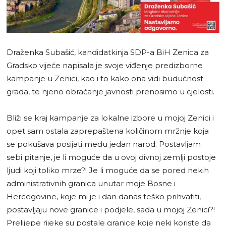
Draženka Subašić, kandidatkinja SDP-a BiH Zenica za
Gradsko vijeće napisala je svoje viđenje predizborne
kampanje u Zenici, kao i to kako ona vidi budućnost
grada, te njeno obraćanje javnosti prenosimo u cjelosti.
Bliži se kraj kampanje za lokalne izbore u mojoj Zenici i
opet sam ostala zaprepaštena količinom mržnje koja
se pokušava posijati među jedan narod. Postavljam
sebi pitanje, je li moguće da u ovoj divnoj zemlji postoje
ljudi koji toliko mrze?! Je li moguće da se pored nekih
administrativnih granica unutar moje Bosne i
Hercegovine, koje mi je i dan danas teško prihvatiti,
postavljaju nove granice i podjele, sada u mojoj Zenici?!
Prelijepe rijeke su postale granice koje neki koriste da