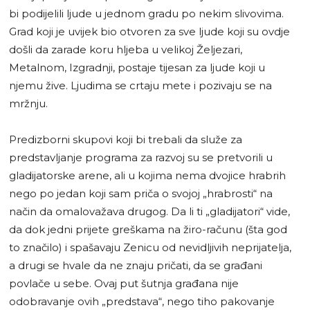
bi podijelili ljude u jednom gradu po nekim slivovima.
Grad koji je uvijek bio otvoren za sve ljude koji su ovdje
došli da zarade koru hljeba u velikoj Željezari,
Metalnom, Izgradnji, postaje tijesan za ljude koji u
njemu žive. Ljudima se crtaju mete i pozivaju se na
mržnju.
Predizborni skupovi koji bi trebali da služe za
predstavljanje programa za razvoj su se pretvorili u
gladijatorske arene, ali u kojima nema dvojice hrabrih
nego po jedan koji sam priča o svojoj „hrabrosti“ na
način da omalovažava drugog. Da li ti „gladijatori“ vide,
da dok jedni prijete greškama na žiro-računu (šta god
to značilo) i spašavaju Zenicu od nevidljivih neprijatelja,
a drugi se hvale da ne znaju pričati, da se građani
povlače u sebe. Ovaj put šutnja građana nije
odobravanje ovih „predstava“, nego tiho pakovanje