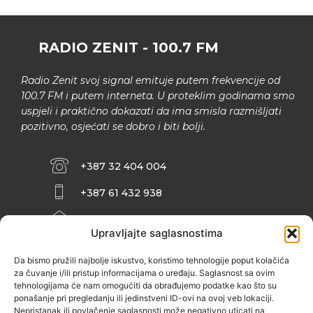
RADIO ZENIT - 100.7 FM
Radio Zenit svoj signal emituje putem frekvencije od
100.7 FM i putem interneta. U proteklim godinama smo
uspjeli i praktično dokazati da ima smisla razmišljati
pozitivno, osjećati se dobro i biti bolji.
+387 32 404 004
+387 61 432 938
INFO@ZENIT.BA
Upravljajte saglasnostima
HUSEINA KULENOVIĆA BR. 2 (RK
ZENIČANKA, 3. SPRAT), 72000 ZENICA
Da bismo pružili najbolje iskustvo, koristimo tehnologije poput kolačića
za čuvanje i/ili pristup informacijama o uređaju. Saglasnost sa ovim
tehnologijama će nam omogućiti da obrađujemo podatke kao što su
ponašanje pri pregledanju ili jedinstveni ID-ovi na ovoj veb lokaciji.
Nepristanak ili povlačenje saglasnosti može negativno uticati na