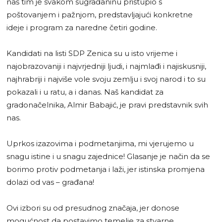
naš tim je svakom sugrađaninu pristupio s
poštovanjem i pažnjom, predstavljajući konkretne
ideje i program za naredne četiri godine.
Kandidati na listi SDP Zenica su u isto vrijeme i
najobrazovaniji i najvrjedniji ljudi, i najmlađi i najiskusniji,
najhrabriji i najviše vole svoju zemlju i svoj narod i to su
pokazali i u ratu, a i danas. Naš kandidat za
gradonačelnika, Almir Babajić, je pravi predstavnik svih
nas.
Uprkos izazovima i podmetanjima, mi vjerujemo u
snagu istine i u snagu zajednice! Glasanje je način da se
borimo protiv podmetanja i laži, jer istinska promjena
dolazi od vas – građana!
Ovi izbori su od presudnog značaja, jer donose
mogućnost da postavimo temelje za stvarne