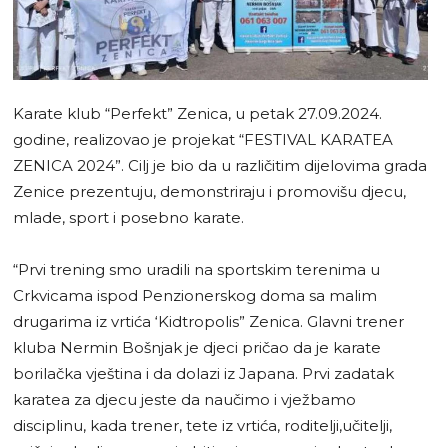
Karate klub “Perfekt” Zenica, u petak 27.09.2024.
godine, realizovao je projekat “FESTIVAL KARATEA
ZENICA 2024”. Cilj je bio da u različitim dijelovima grada
Zenice prezentuju, demonstriraju i promovišu djecu,
mlade, sport i posebno karate.
“Prvi trening smo uradili na sportskim terenima u
Crkvicama ispod Penzionerskog doma sa malim
drugarima iz vrtića ‘Kidtropolis” Zenica. Glavni trener
kluba Nermin Bošnjak je djeci pričao da je karate
borilačka vještina i da dolazi iz Japana. Prvi zadatak
karatea za djecu jeste da naučimo i vježbamo
disciplinu, kada trener, tete iz vrtića, roditelji,učitelji,