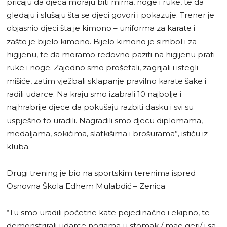
pričaju da djeca moraju biti mirna, noge i ruke, te da
gledaju i slušaju šta se djeci govori i pokazuje. Trener je
objasnio djeci šta je kimono – uniforma za karate i
zašto je bijelo kimono. Bijelo kimono je simbol i za
higijenu, te da moramo redovno paziti na higijenu prati
ruke i noge. Zajedno smo prošetali, zagrijali i istegli
mišiće, zatim vježbali sklapanje pravilno karate šake i
radili udarce. Na kraju smo izabrali 10 najbolje i
najhrabrije djece da pokušaju razbiti dasku i svi su
uspješno to uradili. Nagradili smo djecu diplomama,
medaljama, sokićima, slatkišima i brošurama”, ističu iz
kluba.
Drugi trening je bio na sportskim terenima ispred
Osnovna Škola Edhem Mulabdić – Zenica
“Tu smo uradili početne kate pojedinačno i ekipno, te
demonstrirali udarce nogama u stomak / mae geri/ i sa