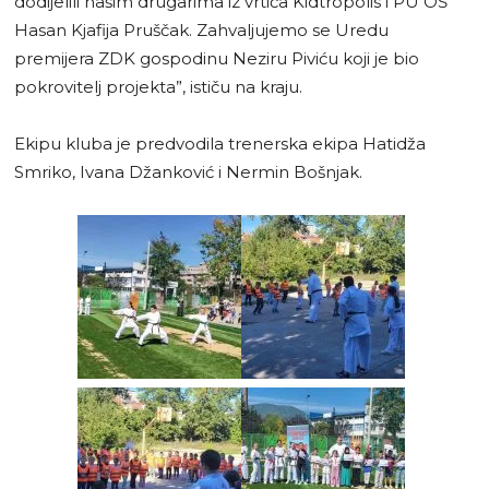
dodijelili našim drugarima iz vrtića Kidtropolis i PU OŠ
Hasan Kjafija Pruščak. Zahvaljujemo se Uredu
premijera ZDK gospodinu Neziru Piviću koji je bio
pokrovitelj projekta”, ističu na kraju.
Ekipu kluba je predvodila trenerska ekipa Hatidža
Smriko, Ivana Džanković i Nermin Bošnjak.