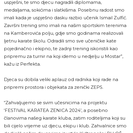
uspješni, te smo djecu nagradili diplomama,
medaljama, sokićima i slatkišima. Posebnu radost smo
imali kada je uspješno dasku razbio učenik Ismail Zulfić.
Završni trening smo imali na našim sportskim terenima
na Kamberovića polju, gdje smo godinama realizovali
ljetnu karate školu. Odradili smo sve učeničke kate
pojedinačno i ekipno, te zadnji trening iskoristili kao
pripremu za turnir na koji idemo u nedjelju u Mostar”,
kažu iz Perfekta.
Djeca su dobila veliki aplauz od radnika koji rade na
pripremi prostora i objekata za zenički ZEPS.
“Zahvaljujemo se svim učesnicima na projektu
‘FESTIVAL KARATEA ZENICA 2024’, a posebno
članovima našeg karate kluba, zatim roditeljima koji su
bili cijelo vrijeme uz djecu, ekipu i klub. Zahvalnice smo