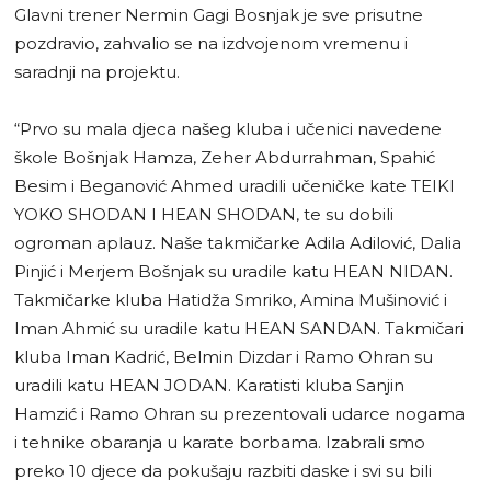
Glavni trener Nermin Gagi Bosnjak je sve prisutne
pozdravio, zahvalio se na izdvojenom vremenu i
saradnji na projektu.
“Prvo su mala djeca našeg kluba i učenici navedene
škole Bošnjak Hamza, Zeher Abdurrahman, Spahić
Besim i Beganović Ahmed uradili učeničke kate TEIKI
YOKO SHODAN I HEAN SHODAN, te su dobili
ogroman aplauz. Naše takmičarke Adila Adilović, Dalia
Pinjić i Merjem Bošnjak su uradile katu HEAN NIDAN.
Takmičarke kluba Hatidža Smriko, Amina Mušinović i
Iman Ahmić su uradile katu HEAN SANDAN. Takmičari
kluba Iman Kadrić, Belmin Dizdar i Ramo Ohran su
uradili katu HEAN JODAN. Karatisti kluba Sanjin
Hamzić i Ramo Ohran su prezentovali udarce nogama
i tehnike obaranja u karate borbama. Izabrali smo
preko 10 djece da pokušaju razbiti daske i svi su bili