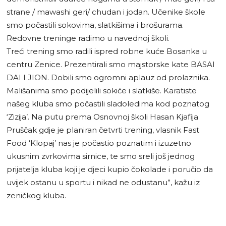
strane / mawashi geri/ chudan i jodan. Učenike škole
smo počastili sokovima, slatkišima i brošurama.
Redovne treninge radimo u navednoj školi.
Treći trening smo radili ispred robne kuće Bosanka u
centru Zenice. Prezentirali smo majstorske kate BASAI
DAI I JION. Dobili smo ogromni aplauz od prolaznika.
Mališanima smo podijelili sokiće i slatkiše. Karatiste
našeg kluba smo počastili sladoledima kod poznatog
‘Zizija’. Na putu prema Osnovnoj školi Hasan Kjafija
Pruščak gdje je planiran četvrti trening, vlasnik Fast
Food ‘Klopaj’ nas je počastio poznatim i izuzetno
ukusnim zvrkovima sirnice, te smo sreli još jednog
prijatelja kluba koji je djeci kupio čokolade i poručio da
uvijek ostanu u sportu i nikad ne odustanu”, kažu iz
zeničkog kluba.