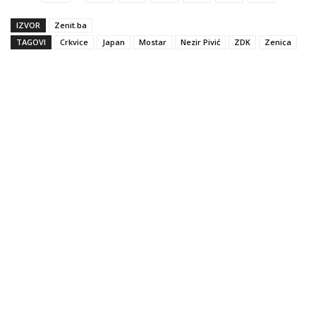
IZVOR
Zenit.ba
TAGOVI
Crkvice
Japan
Mostar
Nezir Pivić
ZDK
Zenica