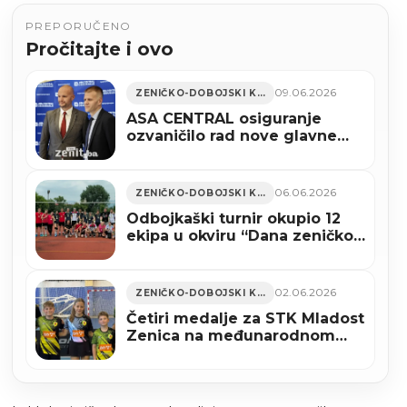
PREPORUČENO
Pročitajte i ovo
09.06.2026
ZENIČKO-DOBOJSKI KANTON
ASA CENTRAL osiguranje
ozvaničilo rad nove glavne
poslovnice Filijale Zenica
(VIDEO+FOTO)
06.06.2026
ZENIČKO-DOBOJSKI KANTON
Odbojkaški turnir okupio 12
ekipa u okviru “Dana zeničkog
sporta 2026” u Zenici (FOTO)
02.06.2026
ZENIČKO-DOBOJSKI KANTON
Četiri medalje za STK Mladost
Zenica na međunarodnom
turniru “Fikret Fazlić”