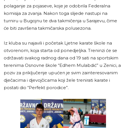
polaganje za pojaseve, koje je odobrila Federalna
komisija za zvanja. Nakon toga slijede nastupi na
turniru u Bugojnu te dva takmičenja u Sarajevu, čime
će biti završena takmičarska polusezona.
Iz kluba su najavili i početak Ljetne karate škole na
otvorenom, koja starta od ponedjeljka. Treninzi će se
održavati svakog radnog dana od 19 sati na sportskim
terenima Osnovne škole “Edhem Mulabdić” u Zenici, a
poziv za priključenje upućen je svim zainteresovanim
dječacima i djevojčicama koji žele trenirati karate i
postati dio “Perfekt porodice”.