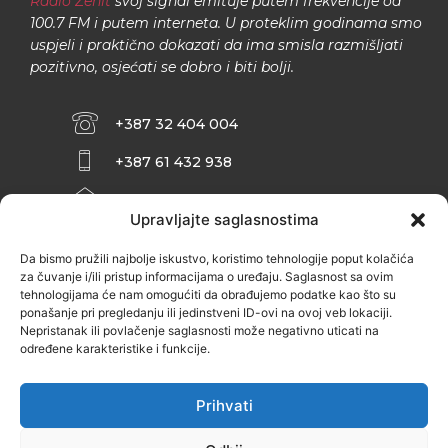
Radio Zenit
svoj signal emituje putem frekvencije od
100.7 FM i putem interneta. U proteklim godinama smo
uspjeli i praktično dokazati da ima smisla razmišljati
pozitivno, osjećati se dobro i biti bolji.
+387 32 404 004
+387 61 432 938
INFO@ZENIT.BA
Upravljajte saglasnostima
HUSEINA KULENOVIĆA BR. 2 (RK
ZENIČANKA, 3. SPRAT), 72000 ZENICA
Da bismo pružili najbolje iskustvo, koristimo tehnologije poput kolačića
za čuvanje i/ili pristup informacijama o uređaju. Saglasnost sa ovim
tehnologijama će nam omogućiti da obrađujemo podatke kao što su
ponašanje pri pregledanju ili jedinstveni ID-ovi na ovoj veb lokaciji.
Nepristanak ili povlačenje saglasnosti može negativno uticati na
određene karakteristike i funkcije.
Prihvati