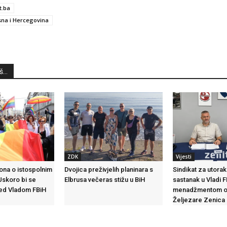
t.ba
na i Hercegovina
...
ZDK
Vijesti
ona o istospolnim
Dvojica preživjelih planinara s
Sindikat za utorak 
Uskoro bi se
Elbrusa večeras stižu u BiH
sastanak u Vladi F
ed Vladom FBiH
menadžmentom o
Željezare Zenica