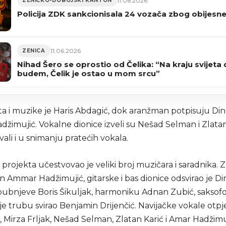
11.06.2026
ZENIČKO-DOBOJSKI KANTON
Policija ZDK sankcionisala 24 vozača zbog obijesne
11.06.2026
ZENICA
Nihad Šero se oprostio od Čelika: “Na kraju svijeta
budem, Čelik je ostao u mom srcu”
ta i muzike je Haris Abdagić, dok aranžman potpisuju Di
žimujić. Vokalne dionice izveli su Nešad Selman i Zlatan 
ali i u snimanju pratećih vokala.
ji projekta učestvovao je veliki broj muzičara i saradnika. Za
 Ammar Hadžimujić, gitarske i bas dionice odsvirao je Di
bubnjeve Boris Šikuljak, harmoniku Adnan Zubić, saksof
 je trubu svirao Benjamin Drijenčić. Navijačke vokale otpj
, Mirza Frljak, Nešad Selman, Zlatan Karić i Amar Hadžimu