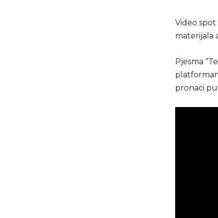
Video spot 
materijala 
Pjesma “Te
platformam
pronaći put