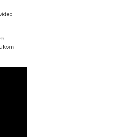
 video
im
orukom