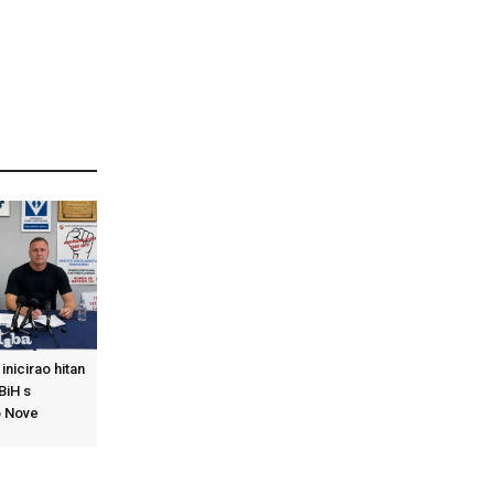
inicirao hitan
BiH s
 Nove