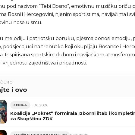
u pod nazivom “Tebi Bosno”, emotivnu muzičku priču
ma Bosni i Hercegovini, njenim sportistima, navijačima i sv
vinu nose u srcu.
u melodiju i patriotsku poruku, pjesma donosi emociju, 
o, podsjećajući na trenutke koji okupljaju Bosance i Her
ta. Inspirisana sportskim duhom i navijačkom atmosferom,
i vrijednosti zajedništva i pripadnosti.
UČENO
jte i ovo
11.06.2026
ZENICA
Koalicija „Pokret“ formirala Izborni štab i kompletir
za Skupštinu ZDK