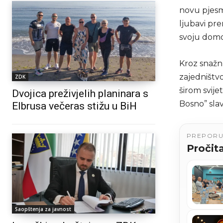
novu pjesm
ljubavi pre
svoju domo
Kroz snažn
zajedništv
ZDK
širom svije
Dvojica preživjelih planinara s
Bosno” slav
Elbrusa večeras stižu u BiH
PREPOR
Pročita
Saopštenja za javnost