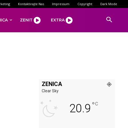
keting
Kontaktirajte Nas
Impressum
Copyright
Dark Mode
NICA
ZENIT
EXTRA
ZENICA
Clear Sky
°
”
C
20.9