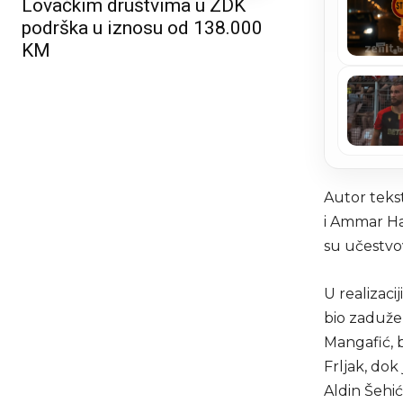
Lovačkim društvima u ZDK
podrška u iznosu od 138.000
KM
Autor teks
i Ammar Had
su učestvov
U realizaci
bio zadužen
Mangafić, 
Frljak, dok
Aldin Šehić