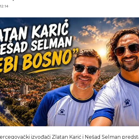
 12:14
rcegovački izvođači Zlatan Karić i Nešad Selman predsta