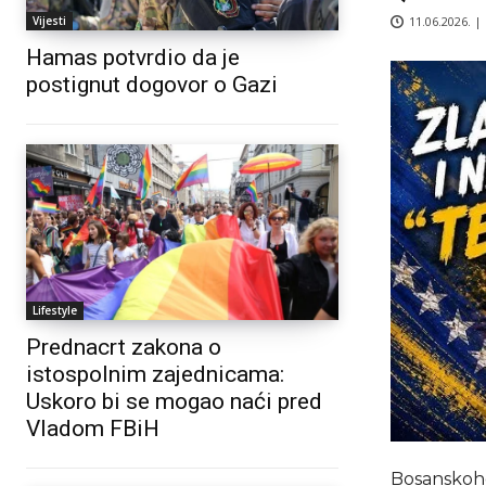
11.06.2026. |
Vijesti
Hamas potvrdio da je
postignut dogovor o Gazi
Lifestyle
Prednacrt zakona o
istospolnim zajednicama:
Uskoro bi se mogao naći pred
Vladom FBiH
Bosanskohe