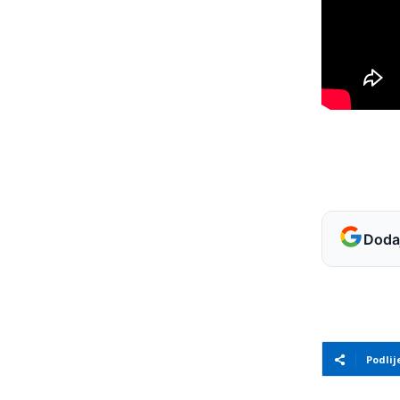
Dodaj
Podlij