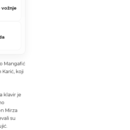
 vožnje
 da
no Mangafić
Karić, koji
 klavir je
no
on Mirza
evali su
jić.