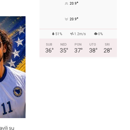
°
20.9
°
20.9
51%
1.2m/s
0%
SUB
NED
PON
UTO
SRI
36
°
35
°
37
°
38
°
28
°
vili su