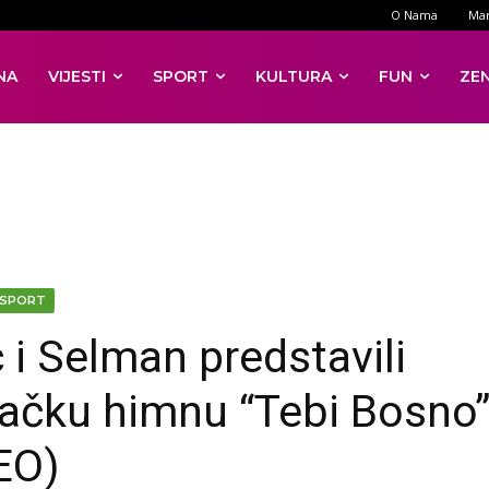
O Nama
Mar
NA
VIJESTI
SPORT
KULTURA
FUN
ZE
SPORT
ć i Selman predstavili
jačku himnu “Tebi Bosno
EO)