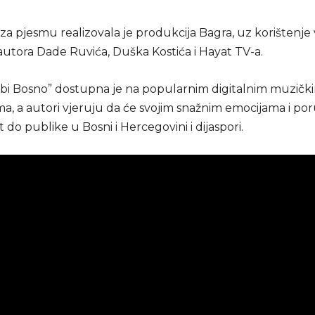
za pjesmu realizovala je produkcija Bagra, uz korištenje
autora Dade Ruvića, Duška Kostića i Hayat TV-a.
bi Bosno” dostupna je na popularnim digitalnim muzičk
a, a autori vjeruju da će svojim snažnim emocijama i p
 do publike u Bosni i Hercegovini i dijaspori.