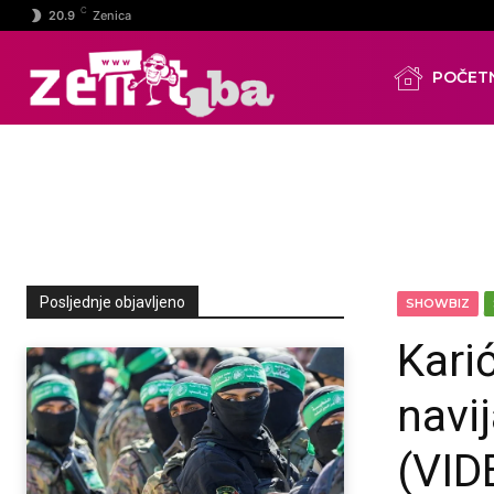
C
20.9
Zenica
POČET
Posljednje objavljeno
SHOWBIZ
Kari
navi
(VID