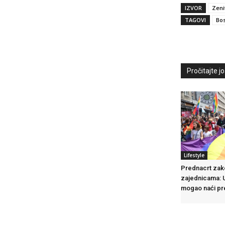
IZVOR
Zeni
TAGOVI
Bos
Pročitajte još
Lifestyle
Prednacrt zak
zajednicama: 
mogao naći pr