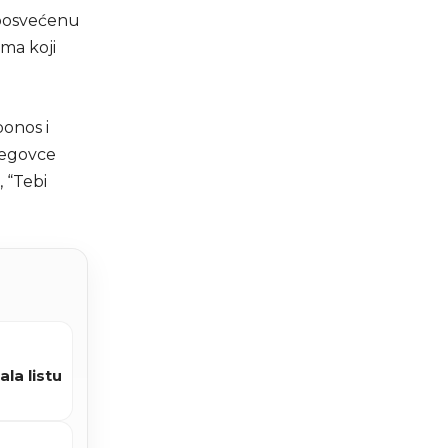
 posvećenu
ima koji
ponos i
cegovce
 “Tebi
ala listu