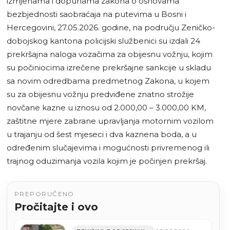
izmjenama i dopunama zakona o osnovama
bezbjednosti saobraćaja na putevima u Bosni i
Hercegovini, 27.05.2026. godine, na području Zeničko-
dobojskog kantona policijski službenici su izdali 24
prekršajna naloga vozačima za obijesnu vožnju, kojim
su počiniocima izrečene prekršajne sankcije u skladu
sa novim odredbama predmetnog Zakona, u kojem
su za obijesnu vožnju predviđene znatno strožije
novčane kazne u iznosu od 2.000,00 – 3.000,00 KM,
zaštitne mjere zabrane upravljanja motornim vozilom
u trajanju od šest mjeseci i dva kaznena boda, a u
određenim slučajevima i mogućnosti privremenog ili
trajnog oduzimanja vozila kojim je počinjen prekršaj.
PREPORUČENO
Pročitajte i ovo