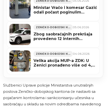
05.06.2026
ZENIČKO-DOBOJSKI KANTON
Ministar Vračo i komesar Gazić
odali počast poginulim
pripadnicima Odreda policije
“Manevar” SJB Zenica
05.06.2026
ZENIČKO-DOBOJSKI KANTON
Zbog saobraćajnih prekršaja
provedeno 12 internih
postupaka protiv policijskih
službenika MUP-a ZDK
04.06.2026
ZENIČKO-DOBOJSKI KANTON
Velika akcija MUP-a ZDK: U
Zenici pronađeno više od 4,4
kilograma droge (FOTO)
Službenici Uprave policije Ministarstva unutrašnjih
poslova Zeničko-dobojskog kantona će nastaviti sa
pojačanim kontrolama i sankcionisanju učesnika u
saobraćaju u skladu sa novim odredbama navedenog