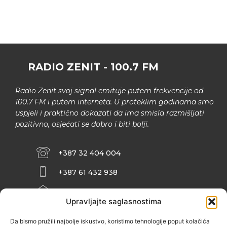
RADIO ZENIT - 100.7 FM
Radio Zenit svoj signal emituje putem frekvencije od
100.7 FM i putem interneta. U proteklim godinama smo
uspjeli i praktično dokazati da ima smisla razmišljati
pozitivno, osjećati se dobro i biti bolji.
+387 32 404 004
+387 61 432 938
INFO@ZENIT.BA
Upravljajte saglasnostima
HUSEINA KULENOVIĆA BR. 2 (RK
ZENIČANKA, 3. SPRAT), 72000 ZENICA
Da bismo pružili najbolje iskustvo, koristimo tehnologije poput kolačića