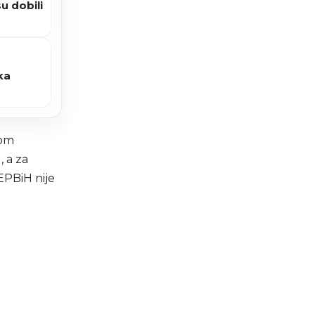
u dobili
ka
nom
 a za
EPBiH nije