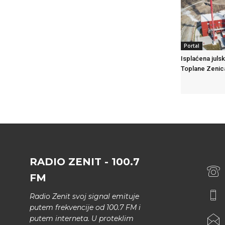
Portal
Isplaćena juls
Toplane Zenic
RADIO ZENIT - 100.7
FM
Radio Zenit svoj signal emituje
putem frekvencije od 100.7 FM i
putem interneta. U proteklim