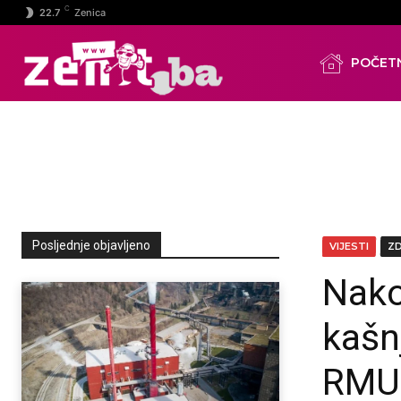
C
22.7
Zenica
POČET
Posljednje objavljeno
VIJESTI
Z
Nako
kašn
RMU 