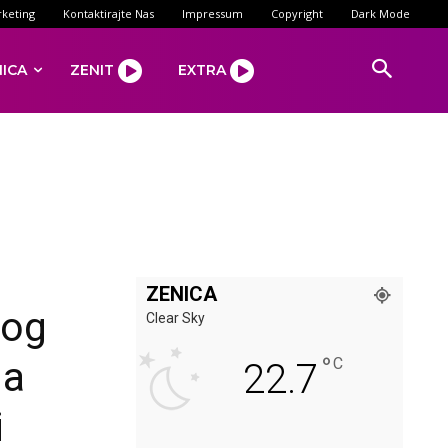
keting
Kontaktirajte Nas
Impressum
Copyright
Dark Mode
NICA
ZENIT
EXTRA
ZENICA
bog
Clear Sky
°
na
C
22.7
i