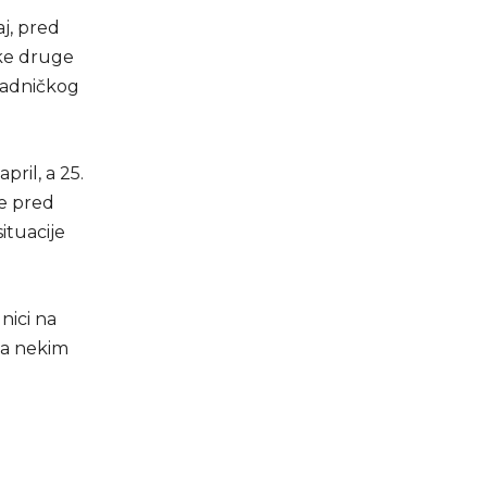
aj, pred
eke druge
d radničkog
pril, a 25.
te pred
ituacije
nici na
ta nekim