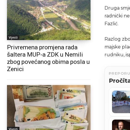
Druga smje
radnički n
Fazlić.
Vijesti
Razlog zbog
Privremena promjena rada
majske plać
šaltera MUP-a ZDK u Nemili
rudniku, is
zbog povećanog obima posla u
Zenici
PREPOR
Pročita
Vijesti