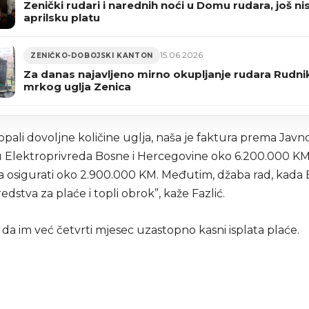
Zenički rudari i narednih noći u Domu rudara, još nis
aprilsku platu
15.06.2026
ZENIČKO-DOBOJSKI KANTON
Za danas najavljeno mirno okupljanje rudara Rudni
mrkog uglja Zenica
opali dovoljne količine uglja, naša je faktura prema Jav
Elektroprivreda Bosne i Hercegovine oko 6.200.000 KM,
a osigurati oko 2.900.000 KM. Međutim, džaba rad, kada 
redstva za plaće i topli obrok”, kaže Fazlić.
da im već četvrti mjesec uzastopno kasni isplata plaće.