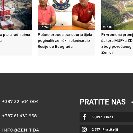
Portal
Vijesti
ka plata radnicima
Počeo proces transporta tijela
Privremena promj
a
poginulih zeničkih planinara iz
šaltera MUP-a ZD
Rusije do Beograda
zbog povećanog 
Zenici
PRATITE NAS
+387 32 404 004
+387 61 432 938
58,897
Likes
2,747
Pratitelji
INFO@ZENIT.BA