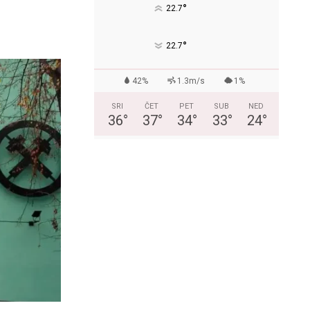
°
22.7
°
22.7
42%
1.3m/s
1%
SRI
ČET
PET
SUB
NED
36
°
37
°
34
°
33
°
24
°