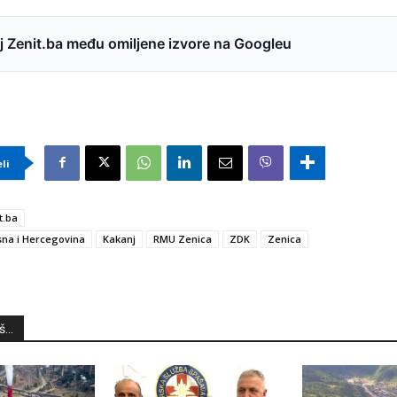
 Zenit.ba među omiljene izvore na Googleu
eli
t.ba
na i Hercegovina
Kakanj
RMU Zenica
ZDK
Zenica
...