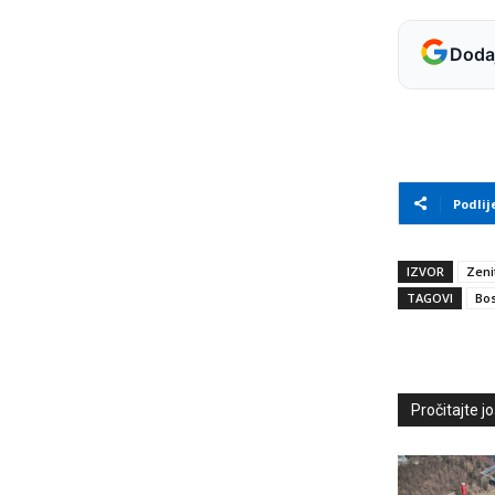
Dodaj
Podlij
IZVOR
Zeni
TAGOVI
Bos
Pročitajte još