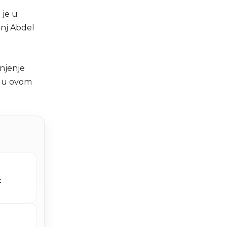
 je u
anj Abdel
šnjenje
se u ovom
t