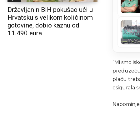
Državljanin BiH pokušao ući u
Hrvatsku s velikom količinom
gotovine, dobio kaznu od
11.490 eura
“Mi smo isk
preduzeću 
plaću treb
osigurala s
Napominje 