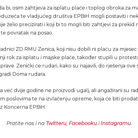
da bi, osim zahtjeva za isplatu plaće i toplog obroka za m
duzeća te vladjućeg društva EPBiH mogli postaviti i n
je želio precizirati i koji bi to mogli biti zahtjevi za preki
te povratak na posao.
radnici ZD RMU Zenica, koji nisu dobili ni plaću za mjesec a
jnji rok za isplatu i majske plaće, također stupili u protes
ave. Zenički će rudari, kako su najavili, do rješenja ove s
zgradi Doma rudara.
već dvije godine ne proizvodi ugalj, ali angažirani su rad
im poslovima te na izvlačenju opreme, koja će biti proda
iz Koncerna EPBiH.
Pratite nas i na
Twitteru
,
Facebooku
i
Instagramu
.