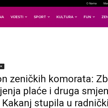
O Nama
Mar
NA
VIJESTI
SPORT
KULTURA
FUN
ZE
DK
n zeničkih komorata: Z
jenja plaće i druga smje
Kakanj stupila u radničk