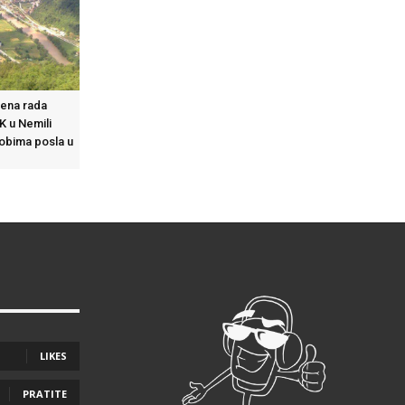
ena rada
K u Nemili
obima posla u
LIKES
PRATITE