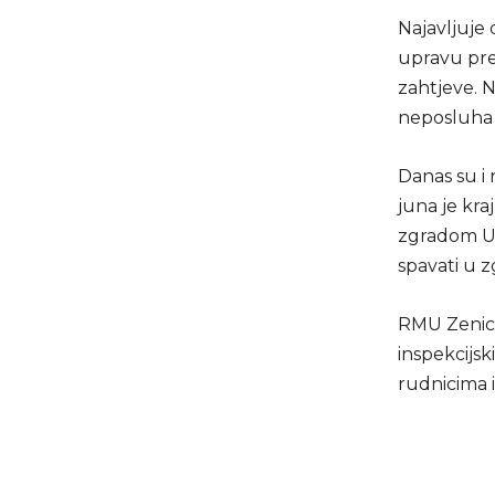
Najavljuje 
upravu pre
zahtjeve. Ni
neposluha 
Danas su i 
juna je kra
zgradom Upr
spavati u 
RMU Zenica 
inspekcijsk
rudnicima 