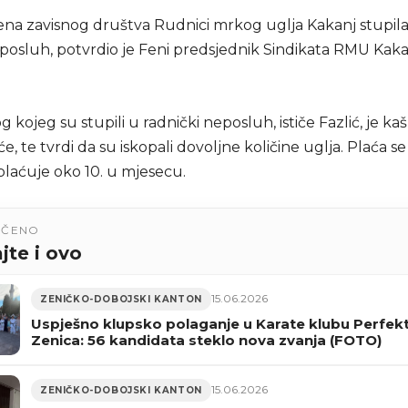
na zavisnog društva Rudnici mrkog uglja Kakanj stupila
eposluh, potvrdio je Feni predsjednik Sindikata RMU Kak
 kojeg su stupili u radnički neposluh, ističe Fazlić, je ka
e, te tvrdi da su iskopali dovoljne količine uglja. Plaća 
plaćuje oko 10. u mjesecu.
UČENO
jte i ovo
15.06.2026
ZENIČKO-DOBOJSKI KANTON
Uspješno klupsko polaganje u Karate klubu Perfek
Zenica: 56 kandidata steklo nova zvanja (FOTO)
15.06.2026
ZENIČKO-DOBOJSKI KANTON