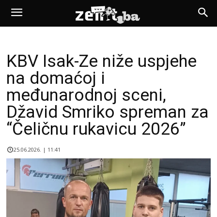
KBV Isak-Ze niže uspjehe
na domaćoj i
međunarodnoj sceni,
Džavid Smriko spreman za
“Čeličnu rukavicu 2026”
25.06.2026. | 11:41