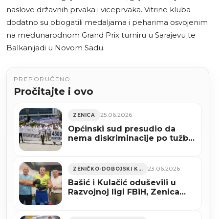
naslove državnih prvaka i viceprvaka. Vitrine kluba
dodatno su obogatili medaljama i peharima osvojenim
na međunarodnom Grand Prix turniru u Sarajevu te
Balkanijadi u Novom Sadu.
PREPORUČENO
Pročitajte i ovo
25.06.2026
ZENICA
Općinski sud presudio da
nema diskriminacije po tužbi
4.500 ljekara protiv Vlade
FBiH, oni idu dalje s borbom
23.06.2026
ZENIČKO-DOBOJSKI KANTON
Bašić i Kulačić oduševili u
Razvojnoj ligi FBiH, Zenica
spremna za bokserski
spektakl