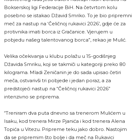
Bokserskoj ligi Federacije BiH. Na četvrtom kolu
posebno se istakao Džavid Smriko. To je bio pripremni
meč za nastup na ‘Čeličnoj rukavici 2026’, gdje će za
protivnika imati borca iz Gračanice. Vjerujem u
pobjedu našeg talentovanog borca”, rekao je Mulić.
Velika očekivanja u klubu polažu u 15-godišnjeg
Džavida Smriku, koji se takmiči u kategoriji preko 80
kilograma. Mladi Zeničanin je do sada upisao četiri
meča, ostvarivši tri pobjede i jedan poraz, a za
predstojeći nastup na “Čeličnoj rukavici 2026”
intenzivno se priprema.
“Treniram dva puta dnevno sa trenerom Mulićem u
Isaku, kod trenera Mirze Pjanića i kod trenera Alena
Topića u Vitezu. Pripreme teku jako dobro. Nastojim
da se pripremim što bolje i da meč na Rukavici