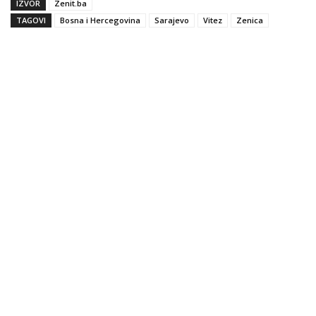
IZVOR
Zenit.ba
TAGOVI
Bosna i Hercegovina
Sarajevo
Vitez
Zenica