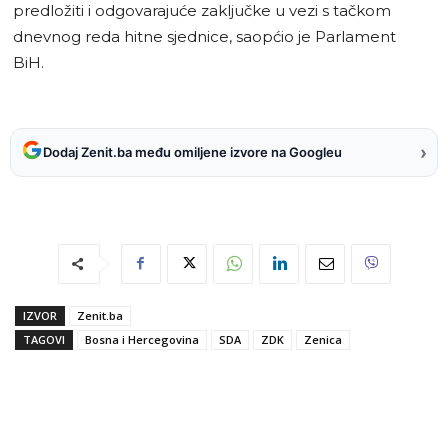
predložiti i odgovarajuće zaključke u vezi s tačkom
dnevnog reda hitne sjednice, saopćio je Parlament
BiH.
›
Dodaj Zenit.ba među omiljene izvore na Googleu
IZVOR
Zenit.ba
TAGOVI
Bosna i Hercegovina
SDA
ZDK
Zenica