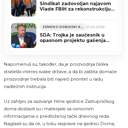
Sindikat zadovoljan najavom
Vlade FBiH za rekonstrukciju
Nove Željezare Zenica
21.04.2026
ZENIČKO-DOBOJSKI KANTON
SDA: Trojka je saučesnik u
opasnom projektu gašenja
Željezare u Zenici, žele BiH
ostaviti bez strateških
sirovina
Napomenuli su, također, da je proizvodnja čelika
strateški interes svake države, a da bi zaštita domaće
proizvodnje trebala biti najveći prioritet u radu
nadležnih institucija.
Uz zahtjev za sazivanje hitne sjednice Zastupničkog
doma dostavili su i materijale sa osnovnim
informacijama o predloženoj tački dnevnog reda.
Naglasili su da će, u toku rasprave na sjednici Doma,