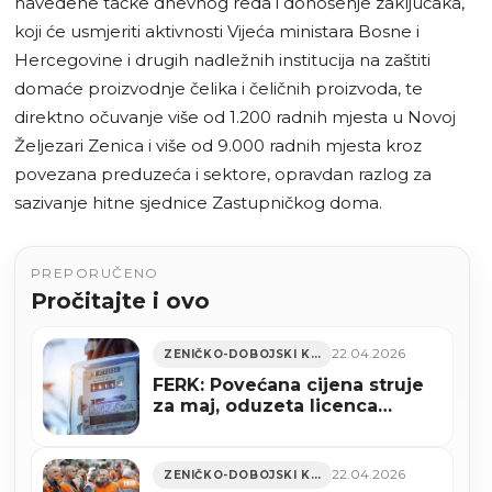
navedene tačke dnevnog reda i donošenje zaključaka,
koji će usmjeriti aktivnosti Vijeća ministara Bosne i
Hercegovine i drugih nadležnih institucija na zaštiti
domaće proizvodnje čelika i čeličnih proizvoda, te
direktno očuvanje više od 1.200 radnih mjesta u Novoj
Željezari Zenica i više od 9.000 radnih mjesta kroz
povezana preduzeća i sektore, opravdan razlog za
sazivanje hitne sjednice Zastupničkog doma.
PREPORUČENO
Pročitajte i ovo
22.04.2026
ZENIČKO-DOBOJSKI KANTON
FERK: Povećana cijena struje
za maj, oduzeta licenca
kompaniji iz Zenice
22.04.2026
ZENIČKO-DOBOJSKI KANTON