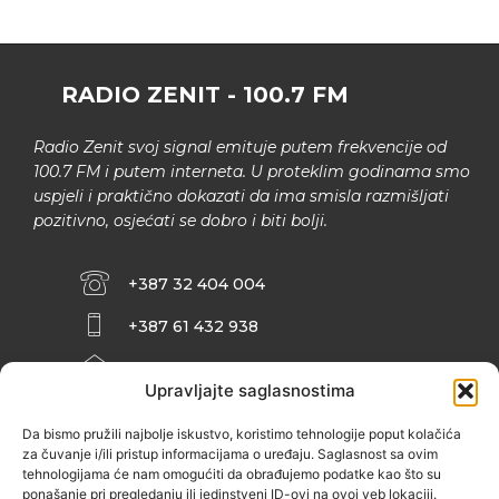
RADIO ZENIT - 100.7 FM
Radio Zenit svoj signal emituje putem frekvencije od
100.7 FM i putem interneta. U proteklim godinama smo
uspjeli i praktično dokazati da ima smisla razmišljati
pozitivno, osjećati se dobro i biti bolji.
+387 32 404 004
+387 61 432 938
INFO@ZENIT.BA
Upravljajte saglasnostima
HUSEINA KULENOVIĆA BR. 2 (RK
ZENIČANKA, 3. SPRAT), 72000 ZENICA
Da bismo pružili najbolje iskustvo, koristimo tehnologije poput kolačića
za čuvanje i/ili pristup informacijama o uređaju. Saglasnost sa ovim
tehnologijama će nam omogućiti da obrađujemo podatke kao što su
ponašanje pri pregledanju ili jedinstveni ID-ovi na ovoj veb lokaciji.