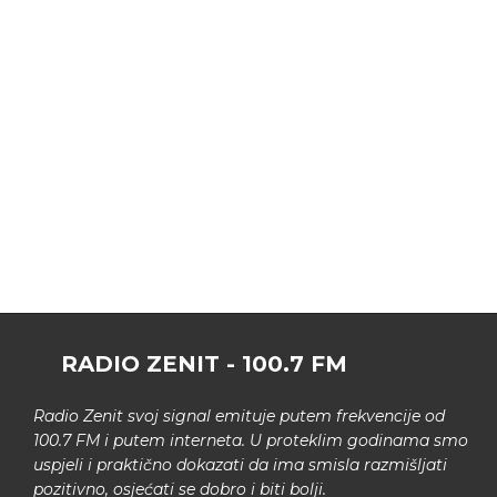
RADIO ZENIT - 100.7 FM
Radio Zenit svoj signal emituje putem frekvencije od
100.7 FM i putem interneta. U proteklim godinama smo
uspjeli i praktično dokazati da ima smisla razmišljati
pozitivno, osjećati se dobro i biti bolji.