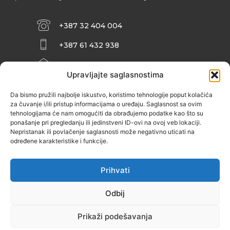
+387 32 404 004
+387 61 432 938
INFO@ZENIT.BA
Upravljajte saglasnostima
HUSEINA KULENOVIĆA BR. 2 (RK
ZENIČANKA, 3. SPRAT), 72000 ZENICA
Da bismo pružili najbolje iskustvo, koristimo tehnologije poput kolačića
za čuvanje i/ili pristup informacijama o uređaju. Saglasnost sa ovim
tehnologijama će nam omogućiti da obrađujemo podatke kao što su
ponašanje pri pregledanju ili jedinstveni ID-ovi na ovoj veb lokaciji.
Nepristanak ili povlačenje saglasnosti može negativno uticati na
određene karakteristike i funkcije.
Prihvati
Odbij
Prikaži podešavanja