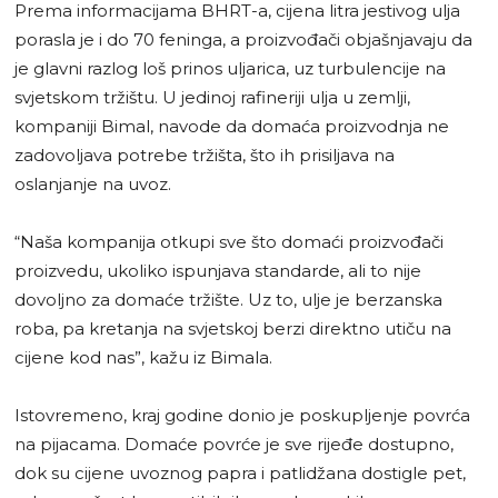
Prema informacijama BHRT-a, cijena litra jestivog ulja
porasla je i do 70 feninga, a proizvođači objašnjavaju da
je glavni razlog loš prinos uljarica, uz turbulencije na
svjetskom tržištu. U jedinoj rafineriji ulja u zemlji,
kompaniji Bimal, navode da domaća proizvodnja ne
zadovoljava potrebe tržišta, što ih prisiljava na
oslanjanje na uvoz.
“Naša kompanija otkupi sve što domaći proizvođači
proizvedu, ukoliko ispunjava standarde, ali to nije
dovoljno za domaće tržište. Uz to, ulje je berzanska
roba, pa kretanja na svjetskoj berzi direktno utiču na
cijene kod nas”, kažu iz Bimala.
Istovremeno, kraj godine donio je poskupljenje povrća
na pijacama. Domaće povrće je sve rijeđe dostupno,
dok su cijene uvoznog papra i patlidžana dostigle pet,