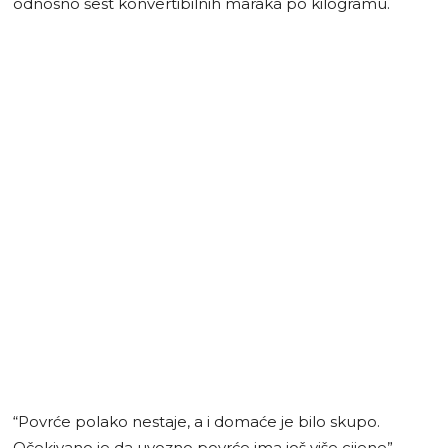
odnosno šest konvertibilnih maraka po kilogramu.
“Povrće polako nestaje, a i domaće je bilo skupo.
Očekivano je da uvozno povrće ima još više cijene”,