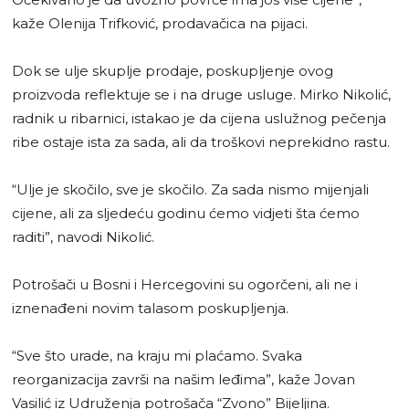
kaže Olenija Trifković, prodavačica na pijaci.
Dok se ulje skuplje prodaje, poskupljenje ovog
proizvoda reflektuje se i na druge usluge. Mirko Nikolić,
radnik u ribarnici, istakao je da cijena uslužnog pečenja
ribe ostaje ista za sada, ali da troškovi neprekidno rastu.
“Ulje je skočilo, sve je skočilo. Za sada nismo mijenjali
cijene, ali za sljedeću godinu ćemo vidjeti šta ćemo
raditi”, navodi Nikolić.
Potrošači u Bosni i Hercegovini su ogorčeni, ali ne i
iznenađeni novim talasom poskupljenja.
“Sve što urade, na kraju mi plaćamo. Svaka
reorganizacija završi na našim leđima”, kaže Jovan
Vasilić iz Udruženja potrošača “Zvono” Bijeljina.