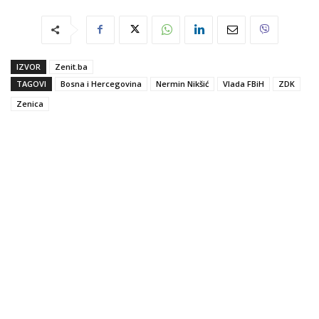
IZVOR
Zenit.ba
TAGOVI
Bosna i Hercegovina
Nermin Nikšić
Vlada FBiH
ZDK
Zenica