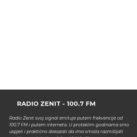
RADIO ZENIT - 100.7 FM
Radio Zenit svoj signal emituje putem frekvencije od
100.7 FM i putem interneta. U proteklim godinama smo
uspjeli i praktično dokazati da ima smisla razmišljati