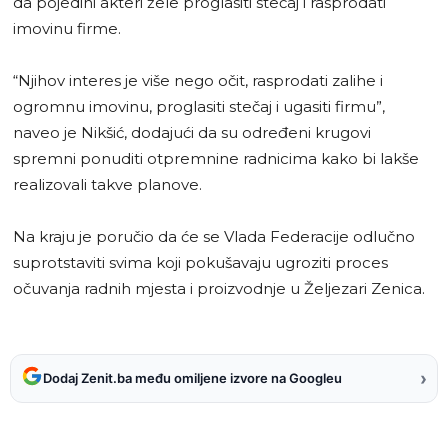
da pojedini akteri žele proglasiti stečaj i rasprodati
imovinu firme.
“Njihov interes je više nego očit, rasprodati zalihe i
ogromnu imovinu, proglasiti stečaj i ugasiti firmu”,
naveo je Nikšić, dodajući da su određeni krugovi
spremni ponuditi otpremnine radnicima kako bi lakše
realizovali takve planove.
Na kraju je poručio da će se Vlada Federacije odlučno
suprotstaviti svima koji pokušavaju ugroziti proces
očuvanja radnih mjesta i proizvodnje u Željezari Zenica.
›
Dodaj Zenit.ba među omiljene izvore na Googleu