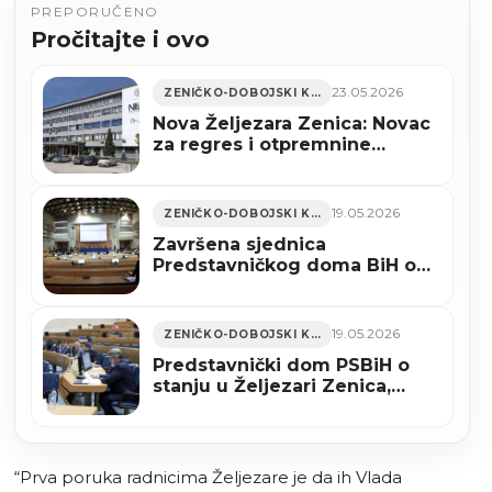
PREPORUČENO
Pročitajte i ovo
23.05.2026
ZENIČKO-DOBOJSKI KANTON
Nova Željezara Zenica: Novac
za regres i otpremnine
obezbijeđen, Uprava optužuje
Vladu FBiH za blokadu isplate
19.05.2026
ZENIČKO-DOBOJSKI KANTON
Završena sjednica
Predstavničkog doma BiH o
željezari u Zenici, dio
zaključaka bez podrške
19.05.2026
ZENIČKO-DOBOJSKI KANTON
Predstavnički dom PSBiH o
stanju u Željezari Zenica,
istaknuto da se urušava
proizvodnja čelika
“Prva poruka radnicima Željezare je da ih Vlada