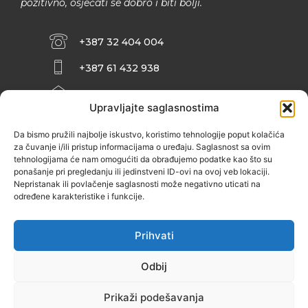
pozitivno, osjećati se dobro i biti bolji.
+387 32 404 004
+387 61 432 938
INFO@ZENIT.BA
Upravljajte saglasnostima
HUSEINA KULENOVIĆA BR. 2 (RK
ZENIČANKA, 3. SPRAT), 72000 ZENICA
Da bismo pružili najbolje iskustvo, koristimo tehnologije poput kolačića
za čuvanje i/ili pristup informacijama o uređaju. Saglasnost sa ovim
tehnologijama će nam omogućiti da obrađujemo podatke kao što su
ponašanje pri pregledanju ili jedinstveni ID-ovi na ovoj veb lokaciji.
Nepristanak ili povlačenje saglasnosti može negativno uticati na
određene karakteristike i funkcije.
Prihvati
Odbij
Prikaži podešavanja