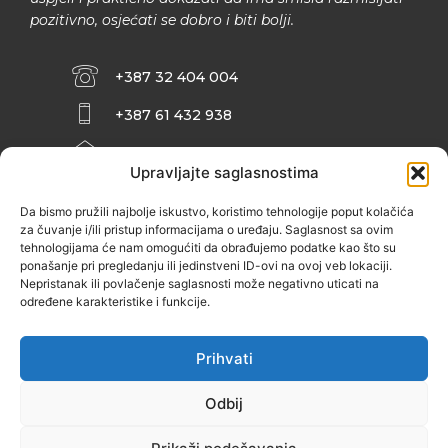
pozitivno, osjećati se dobro i biti bolji.
+387 32 404 004
+387 61 432 938
INFO@ZENIT.BA
Upravljajte saglasnostima
HUSEINA KULENOVIĆA BR. 2 (RK
ZENIČANKA, 3. SPRAT), 72000 ZENICA
Da bismo pružili najbolje iskustvo, koristimo tehnologije poput kolačića
za čuvanje i/ili pristup informacijama o uređaju. Saglasnost sa ovim
tehnologijama će nam omogućiti da obrađujemo podatke kao što su
ponašanje pri pregledanju ili jedinstveni ID-ovi na ovoj veb lokaciji.
Nepristanak ili povlačenje saglasnosti može negativno uticati na
određene karakteristike i funkcije.
Prihvati
Odbij