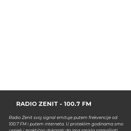
RADIO ZENIT - 100.7 FM
Radio Zenit svoj signal emituje putem frekvencije od
100.7 FM i putem interneta. U proteklim godinama smo
uspjeli i praktično dokazati da ima smisla razmišljati