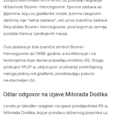
zloupotrebi ovlasti MUP-a RS, uz pokušaj negiranja
državnosti Bosne i Hercegovine. Sporna zastava sa
ljiljanima, koju su građanke nosile, prema njegovim
riječima, nije “ratna zastava”, već prva zvanična zastava
Republike Bosne i Hercegovine, pod kojom je zemlja
postala članica Ujedinjenih nacija.
Ova zastava je bila zvanični simbol Bosne i
Hercegovine do 1998. godine, a korištena je i na
teritorijama koje danas pripadaju entitetu RS. Stoga,
postupci MUP-a, uključujući uručivanje prekršajnog
naloga jednoj od građanki, predstavljaju pravno
neutemeljen čin.
Oštar odgovor na izjave Milorada Dodika
Lendo je također reagirao na izjave predsjednika RS-a,
Milorada Dodika, koji je proslavu državnog praznika uz