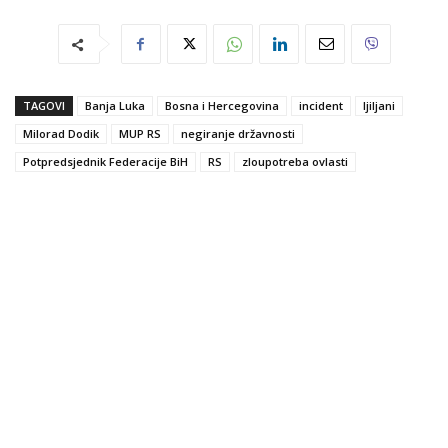
TAGOVI
Banja Luka
Bosna i Hercegovina
incident
ljiljani
Milorad Dodik
MUP RS
negiranje državnosti
Potpredsjednik Federacije BiH
RS
zloupotreba ovlasti