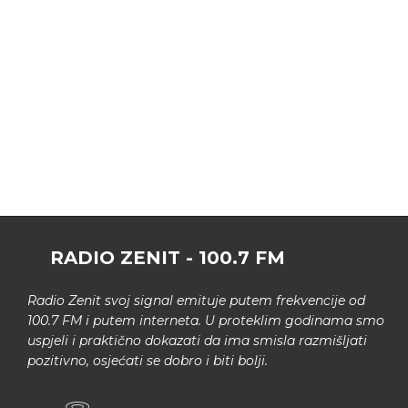
RADIO ZENIT - 100.7 FM
Radio Zenit svoj signal emituje putem frekvencije od
100.7 FM i putem interneta. U proteklim godinama smo
uspjeli i praktično dokazati da ima smisla razmišljati
pozitivno, osjećati se dobro i biti bolji.