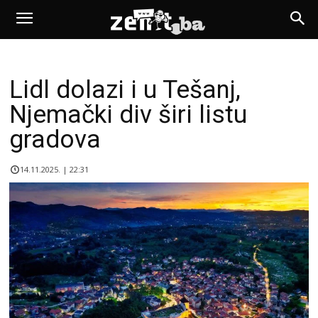
Lidl dolazi i u Tešanj,
Njemački div širi listu
gradova
14.11.2025. | 22:31