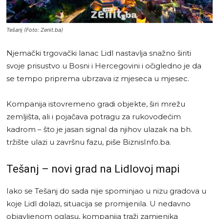
Tešanj (Foto: Zenit.ba)
Njemački trgovački lanac Lidl nastavlja snažno širiti
svoje prisustvo u Bosni i Hercegovini i očigledno je da
se tempo priprema ubrzava iz mjeseca u mjesec.
Kompanija istovremeno gradi objekte, širi mrežu
zemljišta, ali i pojačava potragu za rukovodećim
kadrom – što je jasan signal da njihov ulazak na bh.
tržište ulazi u završnu fazu, piše BiznisInfo.ba.
Tešanj – novi grad na Lidlovoj mapi
Iako se Tešanj do sada nije spominjao u nizu gradova u
koje Lidl dolazi, situacija se promijenila. U nedavno
objavljenom oglasu, kompanija traži zamjenika