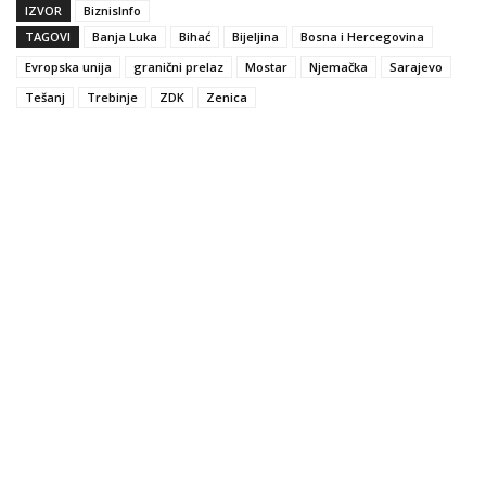
IZVOR
BiznisInfo
TAGOVI
Banja Luka
Bihać
Bijeljina
Bosna i Hercegovina
Evropska unija
granični prelaz
Mostar
Njemačka
Sarajevo
Tešanj
Trebinje
ZDK
Zenica