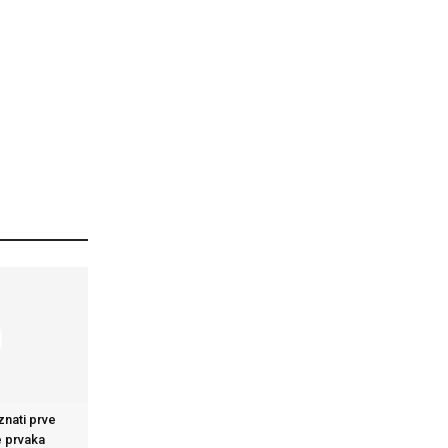
nati prve
ge prvaka