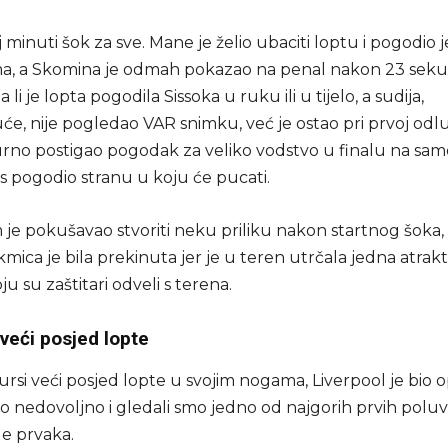
 minuti šok za sve. Mane je želio ubaciti loptu i pogodio j
, a Skomina je odmah pokazao na penal nakon 23 seku
a li je lopta pogodila Sissoka u ruku ili u tijelo, a sudija,
e, nije pogledao VAR snimku, već je ostao pri prvoj odluc
rno postigao pogodak za veliko vodstvo u finalu na sam
ris pogodio stranu u koju će pucati.
je pokušavao stvoriti neku priliku nakon startnog šoka, 
mica je bila prekinuta jer je u teren utrčala jedna atrak
ju su zaštitari odveli s terena.
veći posjed lopte
ursi veći posjed lopte u svojim nogama, Liverpool je bio opa
ilo nedovoljno i gledali smo jedno od najgorih prvih pol
ge prvaka.