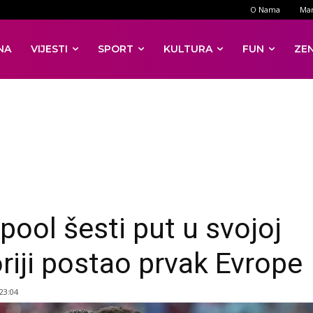
O Nama
Mar
NA
VIJESTI
SPORT
KULTURA
FUN
ZE
pool šesti put u svojoj
oriji postao prvak Evrope
 23:04