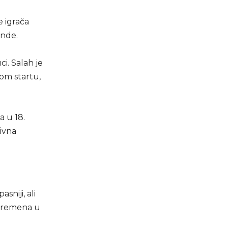
e igrača
nde.
i. Salah je
om startu,
a u 18.
tivna
sniji, ali
uvremena u