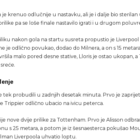
e krenuo odlučnije u nastavku, ali je i dalje bio sterilan
rilike pa se loše finale nastavilo igrati i u drugom polu
liku nakon gola na startu susreta propustio je Liverpool 
e je odlično povukao, dodao do Milnera, a on s 15 metara
vršila malo pored desne stative, Lloris je ostao ukopan,
sreće.
đenje
e tek probudili u zadnjih desetak minuta. Prvo je zaprijeti
e Trippier odlično ubacio na ivicu peterca.
je nove dvije prilike za Tottenham. Prvo je Alisson odbra
Sonu s 25 metara, a potom je iz šesnaesterca pokušao Mo
olman Liverpoola uhvatio loptu.