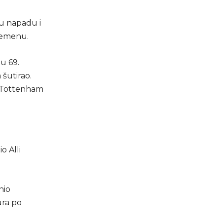
 u napadu i
vremenu.
u 69.
 šutirao.
 a Tottenham
o Alli
nio
ura po