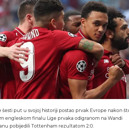
e šesti put u svojoj historiji postao prvak Evrope nakon št
m engleskom finalu Lige prvaka odigranom na Wandi
anu pobijedili Tottenham rezultatom 2:0.