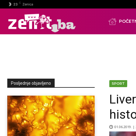
C
23
Zenica
POČET
Posljednje objavljeno
SPORT
Liver
hist
01.06.2019. |