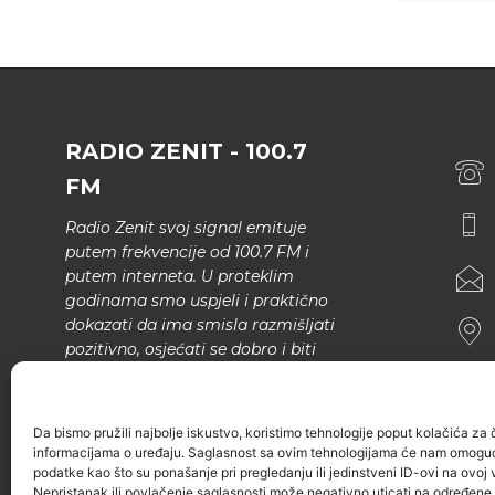
RADIO ZENIT - 100.7
FM
Radio Zenit svoj signal emituje
putem frekvencije od 100.7 FM i
putem interneta. U proteklim
godinama smo uspjeli i praktično
dokazati da ima smisla razmišljati
pozitivno, osjećati se dobro i biti
bolji.
U našem programu nema šunda,
Da bismo pružili najbolje iskustvo, koristimo tehnologije poput kolačića za ču
narodne muzike..
informacijama o uređaju. Saglasnost sa ovim tehnologijama će nam omoguć
podatke kao što su ponašanje pri pregledanju ili jedinstveni ID-ovi na ovoj v
Nepristanak ili povlačenje saglasnosti može negativno uticati na određene k