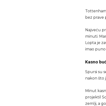
Tottenham j
bez prave p
Najveću pri
minuti. Man
Lopta je za
imao puno 
Kasno bu
Spursi su s
nakon što j
Minut kasni
projektil 
zemlji, a g