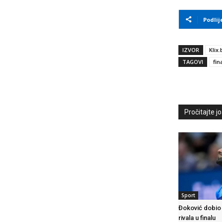
Podlij
IZVOR
Klix.
TAGOVI
fin
Pročitajte još
Sport
Đoković dobio
rivala u finalu