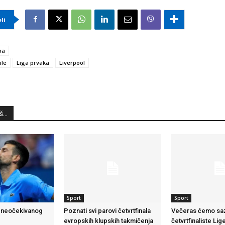
eli
ba
ale
Liga prvaka
Liverpool
...
Sport
Sport
 neočekivanog
Poznati svi parovi četvrtfinala
Večeras ćemo saz
evropskih klupskih takmičenja
četvrtfinaliste Li