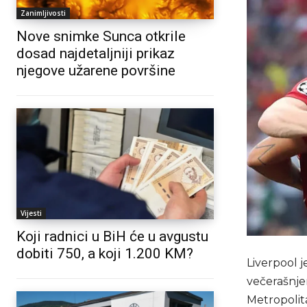
Zanimljivosti
Nove snimke Sunca otkrile
dosad najdetaljniji prikaz
njegove užarene površine
Vijesti
Koji radnici u BiH će u avgustu
dobiti 750, a koji 1.200 KM?
Liverpool j
večerašnje
Metropolit