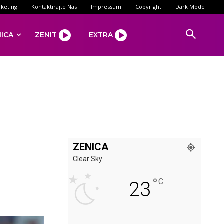
keting
Kontaktirajte Nas
Impressum
Copyright
Dark Mode
NICA
ZENIT
EXTRA
ZENICA
Clear Sky
°
C
23