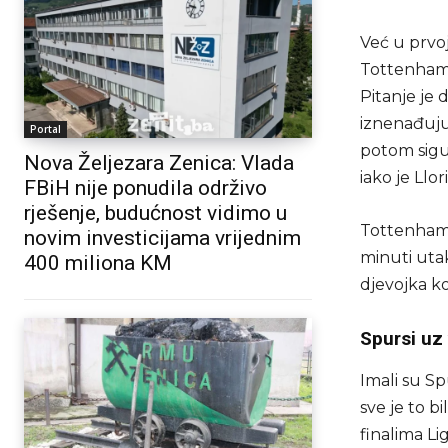
Već u prvoj
Tottenhama
Pitanje je d
iznenađujuć
Portal
potom sigu
Nova Željezara Zenica: Vlada
iako je Llo
FBiH nije ponudila održivo
rješenje, budućnost vidimo u
Tottenham 
novim investicijama vrijednim
minuti utak
400 miliona KM
djevojka ko
Spursi uz 
Imali su Sp
sve je to b
finalima Li