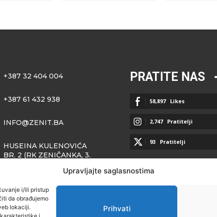
PRATITE NAS
+387 32 404 004
+387 61 432 938
58,897
Likes
2,747
Pratitelji
INFO@ZENIT.BA
93
Pratitelji
HUSEINA KULENOVIĆA
BR. 2 (RK ZENIČANKA, 3.
SPRAT), 72000 ZENICA
Upravljajte saglasnostima
vanje i/ili pristup
iti da obrađujemo
eb lokaciji.
Prihvati
arakteristike i