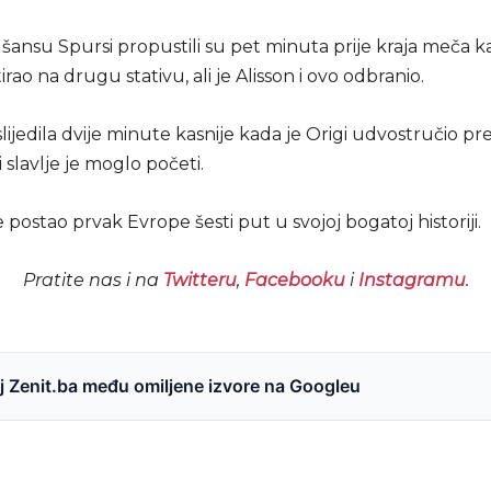
šansu Spursi propustili su pet minuta prije kraja meča k
irao na drugu stativu, ali je Alisson i ovo odbranio.
lijedila dvije minute kasnije kada je Origi udvostručio p
i slavlje je moglo početi.
e postao prvak Evrope šesti put u svojoj bogatoj historiji.
Pratite nas i na
Twitteru
,
Facebooku
i
Instagramu
.
 Zenit.ba među omiljene izvore na Googleu