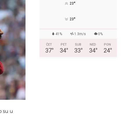
°
23
°
23
41%
1.3m/s
0%
ČET
PET
SUB
NED
PON
37
°
34
°
33
°
34
°
24
°
o su u