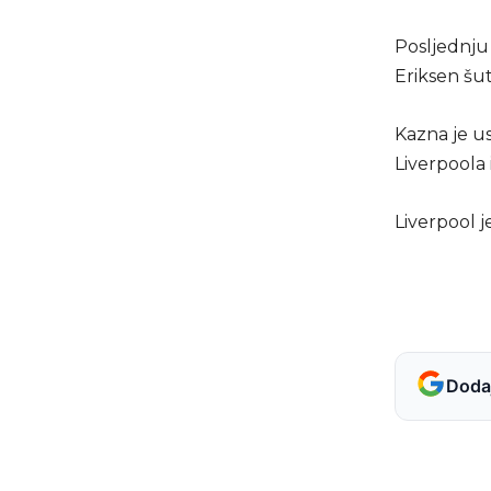
Posljednju 
Eriksen šut
Kazna je us
Liverpoola 
Liverpool j
Dodaj