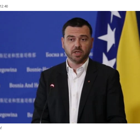
 12:40
ić