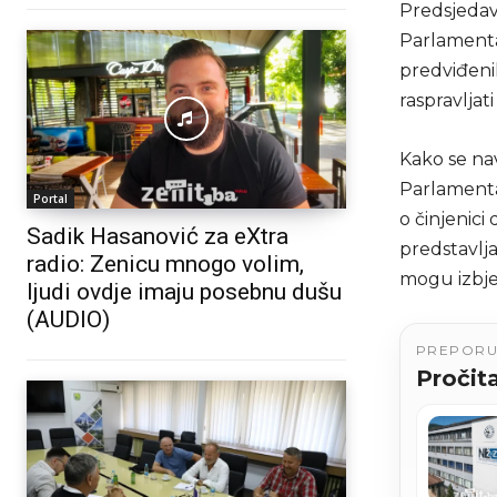
Predsjedav
Parlamenta
predviđeni
raspravljati
Kako se na
Parlamenta
Portal
o činjenici
Sadik Hasanović za eXtra
predstavlja
radio: Zenicu mnogo volim,
mogu izbje
ljudi ovdje imaju posebnu dušu
(AUDIO)
PREPOR
Pročita