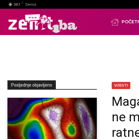
C
36.1
Zenica
POČET
Posljednje objavljeno
VIJESTI
Maga
ne m
ratn