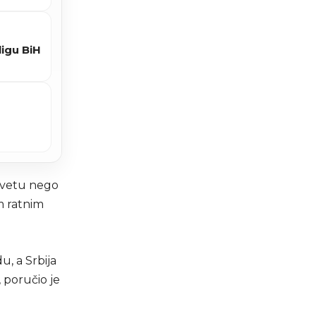
ligu BiH
osvetu nego
m ratnim
u, a Srbija
 poručio je