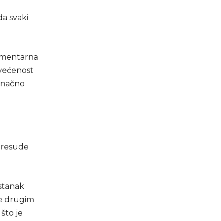
da svaki
lamentarna
svećenost
konačno
 presude
ostanak
ne drugim
što je