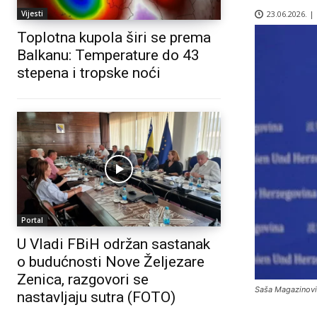
23.06.2026. |
Vijesti
Toplotna kupola širi se prema
Balkanu: Temperature do 43
stepena i tropske noći
Portal
U Vladi FBiH održan sastanak
o budućnosti Nove Željezare
Zenica, razgovori se
Saša Magazinov
nastavljaju sutra (FOTO)