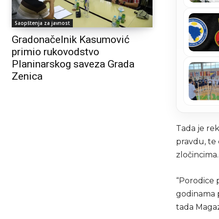
Saopštenja za javnost
Gradonačelnik Kasumović
primio rukovodstvo
Planinarskog saveza Grada
Zenica
Tada je re
pravdu, te
zločincima.
“Porodice p
godinama p
tada Magaz