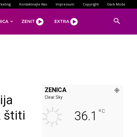
keting
Kontaktirajte Nas
Impressum
Copyright
Dark Mode
NICA
ZENIT
EXTRA
ZENICA
ija
Clear Sky
°
štiti
C
36.1