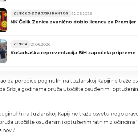
22.06.2026
ZENIČKO-DOBOJSKI KANTON
NK Čelik Zenica zvanično dobio licencu za Premijer 
21.06.2026
ZENICA
Košarkaška reprezentacija BiH započela pripreme
kao da porodice poginulih na tuzlanskoj Kapiji ne traže 
 da Srbija godinama pruža utočište osuđenim i optuženi
oginulih na tuzlanskoj Kapiji ne traže osvetu nego pravd
ruža utočište osuđenim i optuženim ratnim zločincima”,
inović.