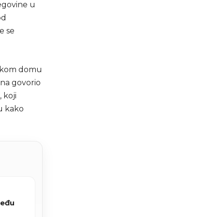
egovine u
od
e se
ičkom domu
ana govorio
 koji
ju kako
među