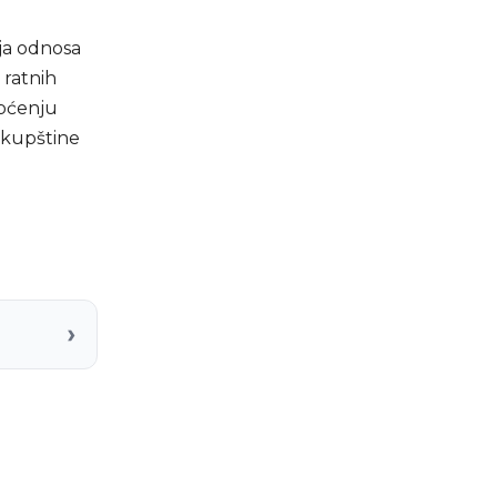
ja odnosa
ratnih
općenju
skupštine
›