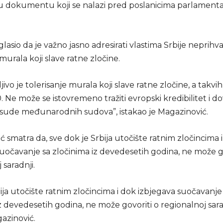
 u dokumentu koji se nalazi pred poslanicima parlament
glasio da je važno jasno adresirati vlastima Srbije neprihva
 murala koji slave ratne zločine.
ivo je tolerisanje murala koji slave ratne zločine, a takvih 
. Ne može se istovremeno tražiti evropski kredibilitet i do
esude međunarodnih sudova”, istakao je Magazinović.
 smatra da, sve dok je Srbija utočište ratnim zločincima 
uočavanje sa zločinima iz devedesetih godina, ne može go
 saradnji.
ija utočište ratnim zločincima i dok izbjegava suočavanje
z devedesetih godina, ne može govoriti o regionalnoj sara
azinović.