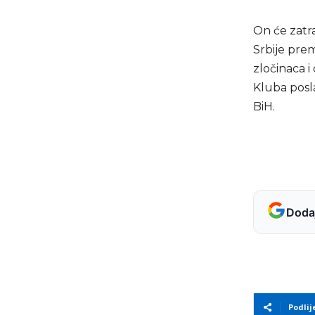
On će zatr
Srbije pre
zločinaca i
Kluba pos
BiH.
Dodaj
Podlij