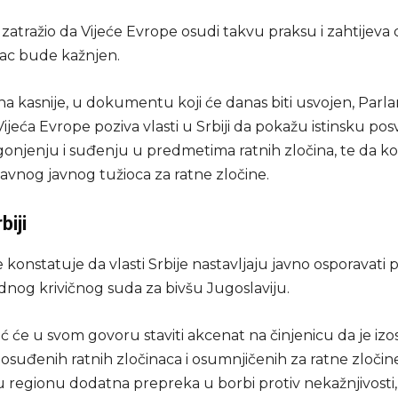
zatražio da Vijeće Evrope osudi takvu praksu i zahtijeva 
nac bude kažnjen.
a kasnije, u dokumentu koji će danas biti usvojen, Par
ijeća Evrope poziva vlasti u Srbiji da pokažu istinsku po
gonjenju i suđenju u predmetima ratnih zločina, te da 
avnog javnog tužioca za ratne zločine.
biji
konstatuje da vlasti Srbije nastavljaju javno osporavati
og krivičnog suda za bivšu Jugoslaviju.
ć će u svom govoru staviti akcenat na činjenicu da je iz
 osuđenih ratnih zločinaca i osumnjičenih za ratne zloči
 regionu dodatna prepreka u borbi protiv nekažnjivosti, 