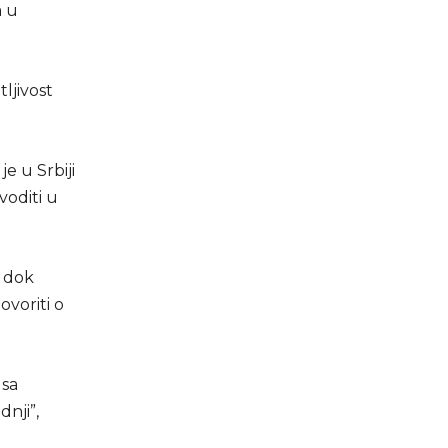
a u
tljivost
je u Srbiji
voditi u
i dok
voriti o
 sa
dnji”,