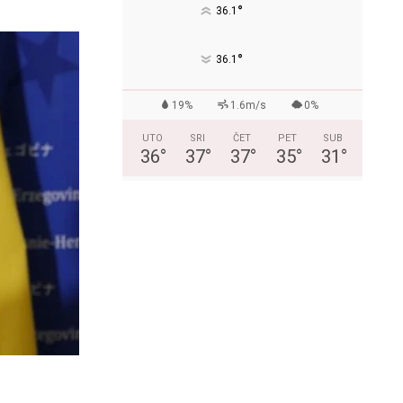
°
36.1
°
36.1
19%
1.6m/s
0%
UTO
SRI
ČET
PET
SUB
36
°
37
°
37
°
35
°
31
°