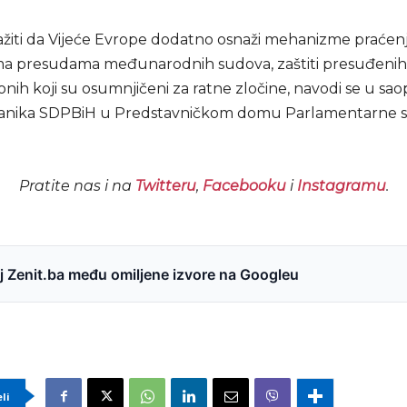
ažiti da Vijeće Evrope dodatno osnaži mehanizme praćen
ma presudama međunarodnih sudova, zaštiti presuđenih 
 onih koji su osumnjičeni za ratne zločine, navodi se u sa
lanika SDPBiH u Predstavničkom domu Parlamentarne 
Pratite nas i na
Twitteru
,
Facebooku
i
Instagramu
.
 Zenit.ba među omiljene izvore na Googleu
eli