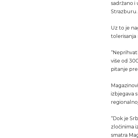
sadržano i
Strazburu.
Uz to je na
tolerisanja
“Neprihvatlj
više od 300
pitanje pr
Magazinović
izbjegava s
regionalnoj
“Dok je Srb
zločinima i
smatra Mag