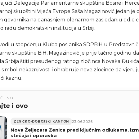
ajući Delegacije Parlamentarne skupštine Bosne i Herc
rnoj skupštini Vijeća Evrope Saša Magazinović jedan je 
h govornika na današnjem plenarnom zasjedanju gdje ć
 o radu demokratskih institucija u Srbiji.
vodi u saopćenju Kluba poslanika SDPBiH u Predstavn
rne skupštine BiH, Magazinović je prije tačno godinu d
 da Srbija štiti presuđenog ratnog zločinca Novaka Đukića,
 simbol nekažnjivosti i ohrabruje nove zločince da vjeru
ći kaznu.
UČENO
jte i ovo
23.06.2026
ZENIČKO-DOBOJSKI KANTON
Nova Željezara Zenica pred ključnim odlukama, iz
stečaja i oporavka