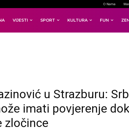
O Nama
Mar
NA
VIJESTI
SPORT
KULTURA
FUN
ZE
zinović u Strazburu: Srb
ože imati povjerenje dok 
e zločince