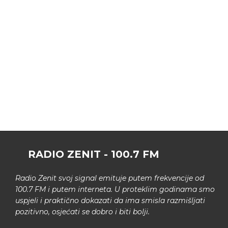
RADIO ZENIT - 100.7 FM
Radio Zenit svoj signal emituje putem frekvencije od
100.7 FM i putem interneta. U proteklim godinama smo
uspjeli i praktično dokazati da ima smisla razmišljati
pozitivno, osjećati se dobro i biti bolji.