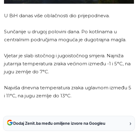
U BiH danas više oblačnosti dio prijepodneva.
Sunčanije u drugoj polovini dana. Po kotlinama u
centralnim područjima moguća je dugotrajna magla.
Vjetar je slab istočnog i jugoistočnog smjera. Najniža
jutarnja temperatura zraka većinom između -1 i 5°C, na
jugu zemlje do 7°C.
Najviša dnevna temperatura zraka uglavnom između 5
i 11°C, na jugu zemlje do 13°C.
›
Dodaj Zenit.ba među omiljene izvore na Googleu