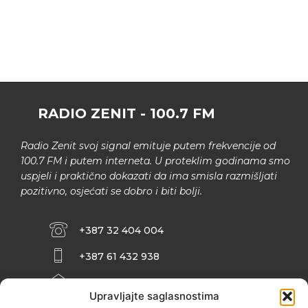
RADIO ZENIT - 100.7 FM
Radio Zenit svoj signal emituje putem frekvencije od
100.7 FM i putem interneta. U proteklim godinama smo
uspjeli i praktično dokazati da ima smisla razmišljati
pozitivno, osjećati se dobro i biti bolji.
+387 32 404 004
+387 61 432 938
INFO@ZENIT.BA
Upravljajte saglasnostima