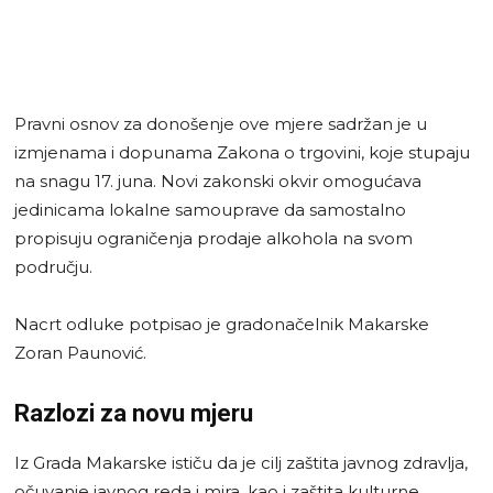
Pravni osnov za donošenje ove mjere sadržan je u
izmjenama i dopunama Zakona o trgovini, koje stupaju
na snagu 17. juna. Novi zakonski okvir omogućava
jedinicama lokalne samouprave da samostalno
propisuju ograničenja prodaje alkohola na svom
području.
Nacrt odluke potpisao je gradonačelnik Makarske
Zoran Paunović.
Razlozi za novu mjeru
Iz Grada Makarske ističu da je cilj zaštita javnog zdravlja,
očuvanje javnog reda i mira, kao i zaštita kulturne