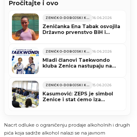
Pročitajte i ovo
16.06.2026
ZENIČKO-DOBOJSKI KANTON
Zeničanka Ena Tabak osvojila
Državno prvenstvo BiH i
predvodi reprezentaciju na
Evropskom ekipnom
prvenstvu u Gruziji
16.06.2026
ZENIČKO-DOBOJSKI KANTON
Mladi članovi Taekwondo
kluba Zenica nastupaju na
Evropskom klupskom
prvenstvu u Sarajevu
15.06.2026
ZENIČKO-DOBOJSKI KANTON
Kasumović: ZEPS je simbol
Zenice i stat ćemo iza
njegove organizacije
Nacrt odluke o ograničenju prodaje alkoholnih i drugih
pića koja sadrže alkohol nalazi se na javnom