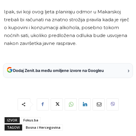
Ipak, svi koji ovog ljeta planiraju odmor u Makarskoj
trebali bi računati na znatno strožija pravila kada je riječ
o kupovini i konzumaciji alkohola, posebno tokom
noćnih sati, ukoliko predložena odluka bude usvojena
nakon završetka javne rasprave.
›
Dodaj Zenit.ba među omiljene izvore na Googleu
IZVOR
Fokus.ba
TAGOVI
Bosna i Hercegovina