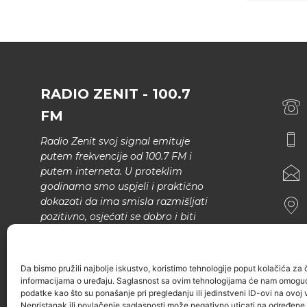
RADIO ZENIT - 100.7
FM
Radio Zenit svoj signal emituje
putem frekvencije od 100.7 FM i
putem interneta. U proteklim
godinama smo uspjeli i praktično
dokazati da ima smisla razmišljati
pozitivno, osjećati se dobro i biti
bolji.
U našem programu nema šunda,
Da bismo pružili najbolje iskustvo, koristimo tehnologije poput kolačića za ču
narodne muzike..
informacijama o uređaju. Saglasnost sa ovim tehnologijama će nam omoguć
podatke kao što su ponašanje pri pregledanju ili jedinstveni ID-ovi na ovoj v
Nepristanak ili povlačenje saglasnosti može negativno uticati na određene k