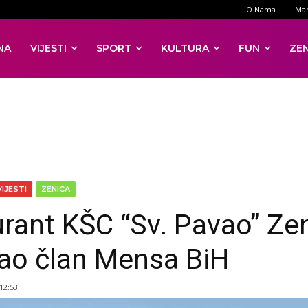
O Nama
Mar
NA
VIJESTI
SPORT
KULTURA
FUN
ZE
VIJESTI
ZENICA
rant KŠC “Sv. Pavao” Ze
ao član Mensa BiH
 12:53