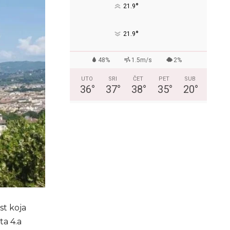
°
21.9
°
21.9
48%
1.5m/s
2%
UTO
SRI
ČET
PET
SUB
36
°
37
°
38
°
35
°
20
°
st koja
ta 4.a