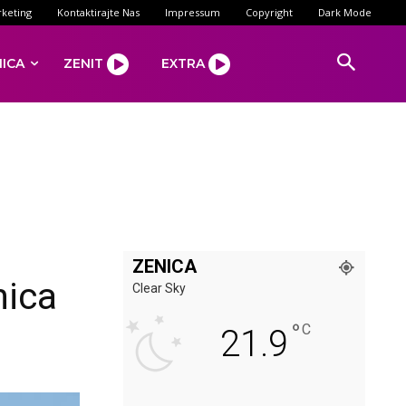
keting
Kontaktirajte Nas
Impressum
Copyright
Dark Mode
NICA
ZENIT
EXTRA
ZENICA
nica
Clear Sky
°
C
21.9