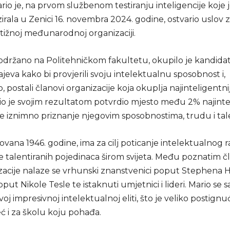
rio je, na prvom službenom testiranju inteligencije koje
irala u Zenici 16. novembra 2024. godine, ostvario uslov 
tižnoj međunarodnoj organizaciji.
 održano na Politehničkom fakultetu, okupilo je kandidat
krajeva kako bi provjerili svoju intelektualnu sposobnost i,
 postali članovi organizacije koja okuplja najinteligentni
rio je svojim rezultatom potvrdio mjesto među 2% najinte
je iznimno priznanje njegovim sposobnostima, trudu i tal
vana 1946. godine, ima za cilj poticanje intelektualnog ra
e talentiranih pojedinaca širom svijeta. Među poznatim 
zacije nalaze se vrhunski znanstvenici poput Stephena 
oput Nikole Tesle te istaknuti umjetnici i lideri. Mario se 
voj impresivnoj intelektualnoj eliti, što je veliko postig
ć i za školu koju pohađa.