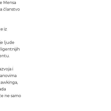
 je Mensa
za članstvo
e iz
je ljude
ligentnijih
entu.
zvoja i
članovima
Hawkinga,
sada
nuće ne samo