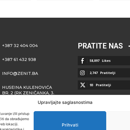
PRATITE NAS
+387 32 404 004
+387 61 432 938
58,897
Likes
2,747
Pratitelji
INFO@ZENIT.BA
93
Pratitelji
HUSEINA KULENOVIĆA
BR. 2 (RK ZENIČANKA, 3.
SPRAT), 72000 ZENICA
Upravljajte saglasnostima
vanje i/ili pristup
iti da obrađujemo
eb lokaciji.
Prihvati
arakteristike i