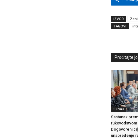
IZVOR
Zeni
TAGOVI
int
Pročitajte još
Kultura
Sastanak premi
rukovodstvom
Dogovoreni cil
unapređenje ra