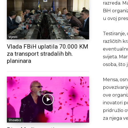
razreda. Ma
BiH organiz
u ovoj pres
Testiranje,
Vijesti
različitih 
Vlada FBiH uplatila 70.000 KM
eventualno,
za transport stradalih bh.
svijeta. Ma
planinara
osoba, što 
Mensa, osno
povezivanj
ove organi
inovatori p
pridružio o
za njega ve
Showbiz