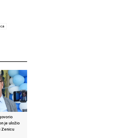
ica
govorio
n je uložio
u Zenicu