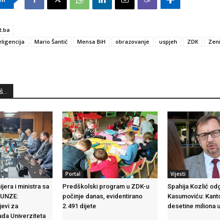
t.ba
eligencija
Mario Šantić
Mensa BiH
obrazovanje
uspjeh
ZDK
Zen
...
Portal
Vijesti
jera i ministra sa
Predškolski program u ZDK-u
Spahija Kozlić od
 UNZE:
počinje danas, evidentirano
Kasumoviću: Kanto
jevi za
2.491 dijete
desetine miliona 
da Univerziteta