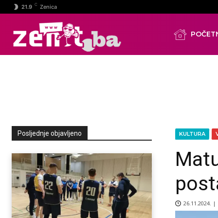
C
21.9
Zenica
POČET
Posljednje objavljeno
KULTURA
Matu
post
26.11.2024. |