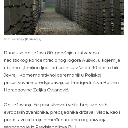
Foto: Pixabay (Ilustracija)
Danas se obilježava 80. godišnjica zatvaranja
nacističkog koncentracionog logora Aušvic, u kojem je
ubijeno 1,1 milion ljudi, od kojih su više od 90 posto bili
Jevreji. Komemorativnoj ceremoniji u Poljskoj
prisustvovaće predsjedavajuća Predsjedništva Bosne i
Hercegovine Željka Cvijanović.
Obilježavanju će prisustvovati veliki broj svjetskih i
evropskih zvaničnika, predsjednika država i vlada, kao i
predstavnici brojnih međunarodnih organizacija,
saopćeno je iz Predsjedništva BiH.