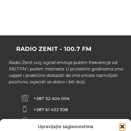
RADIO ZENIT - 100.7 FM
Radio Zenit svoj signal emituje putem frekvencije od
100.7 FM i putem interneta. U proteklim godinama smo
uspjeli i praktično dokazati da ima smisla razmišljati
pozitivno, osjećati se dobro i biti bolji.
+387 32 404 004
+387 61 432 938
INFO@ZENIT.BA
Upravljajte saglasnostima