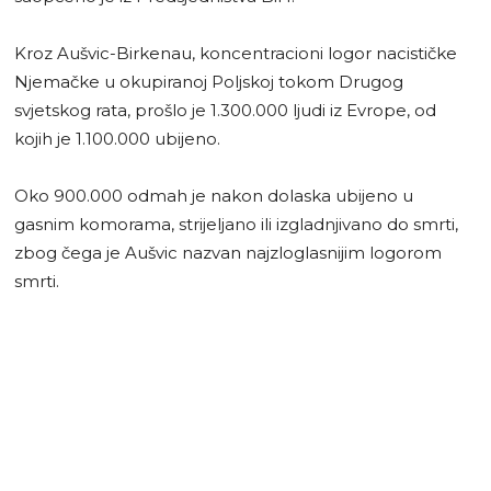
Kroz Aušvic-Birkenau, koncentracioni logor nacističke
Njemačke u okupiranoj Poljskoj tokom Drugog
svjetskog rata, prošlo je 1.300.000 ljudi iz Evrope, od
kojih je 1.100.000 ubijeno.
Oko 900.000 odmah je nakon dolaska ubijeno u
gasnim komorama, strijeljano ili izgladnjivano do smrti,
zbog čega je Aušvic nazvan najzloglasnijim logorom
smrti.