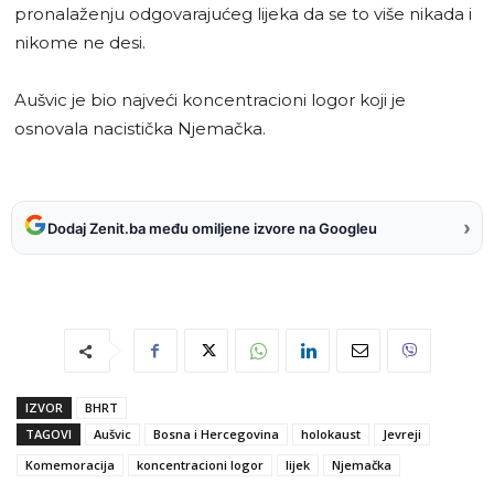
pronalaženju odgovarajućeg lijeka da se to više nikada i
nikome ne desi.
Aušvic je bio najveći koncentracioni logor koji je
osnovala nacistička Njemačka.
›
Dodaj Zenit.ba među omiljene izvore na Googleu
IZVOR
BHRT
TAGOVI
Aušvic
Bosna i Hercegovina
holokaust
Jevreji
Komemoracija
koncentracioni logor
lijek
Njemačka