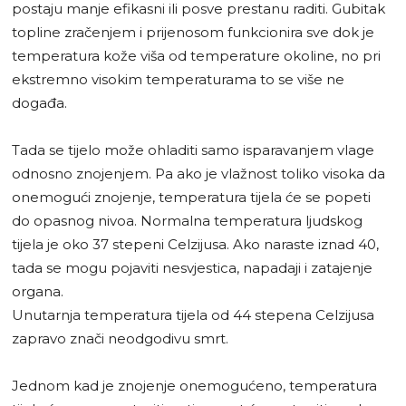
postaju manje efikasni ili posve prestanu raditi. Gubitak
topline zračenjem i prijenosom funkcionira sve dok je
temperatura kože viša od temperature okoline, no pri
ekstremno visokim temperaturama to se više ne
događa.
Tada se tijelo može ohladiti samo isparavanjem vlage
odnosno znojenjem. Pa ako je vlažnost toliko visoka da
onemogući znojenje, temperatura tijela će se popeti
do opasnog nivoa. Normalna temperatura ljudskog
tijela je oko 37 stepeni Celzijusa. Ako naraste iznad 40,
tada se mogu pojaviti nesvjestica, napadaji i zatajenje
organa.
Unutarnja temperatura tijela od 44 stepena Celzijusa
zapravo znači neodgodivu smrt.
Jednom kad je znojenje onemogućeno, temperatura