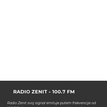
RADIO ZENIT - 100.7 FM
Radio Zenit svoj signal emituje putem frekvencije od