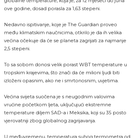
globalne temperature, koja je, za 12 mjeseci do juna
ove godine, dosad porasla za 1,63 stepeni.
Nedavno ispitivanje, koje je The Guardian proveo
među klimatskim naučnicima, otkrilo je da ih velika
većina očekuje da će se planeta zagrijati za najmanje
2,5 stepeni.
To sa sobom donosi velik porast WBT temperature u
tropskim krajevima, što znači da će milioni ljudi biti
izloženi opasnim, ako ne i smrtonosnim, uvjetima.
Većina svijeta suočena je s neugodnim valovima
vrućine početkom ljeta, uključujući ekstremne
temperature diljem SAD-a i Meksika, koji su 35 posto
vjerovatniji zbog globalnog zagrijavanja.
U međuvremenu, temperatura suhog termometra od