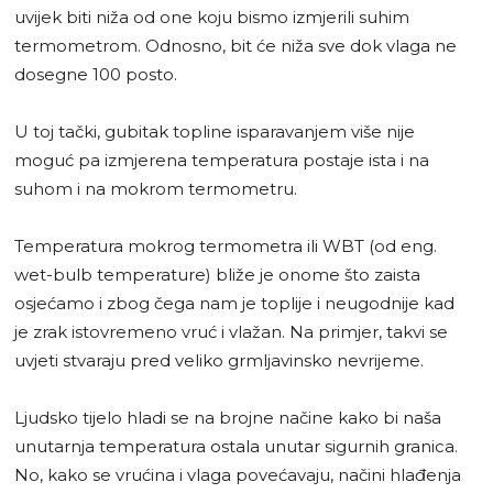
uvijek biti niža od one koju bismo izmjerili suhim
termometrom. Odnosno, bit će niža sve dok vlaga ne
dosegne 100 posto.
U toj tački, gubitak topline isparavanjem više nije
moguć pa izmjerena temperatura postaje ista i na
suhom i na mokrom termometru.
Temperatura mokrog termometra ili WBT (od eng.
wet-bulb temperature) bliže je onome što zaista
osjećamo i zbog čega nam je toplije i neugodnije kad
je zrak istovremeno vruć i vlažan. Na primjer, takvi se
uvjeti stvaraju pred veliko grmljavinsko nevrijeme.
Ljudsko tijelo hladi se na brojne načine kako bi naša
unutarnja temperatura ostala unutar sigurnih granica.
No, kako se vrućina i vlaga povećavaju, načini hlađenja