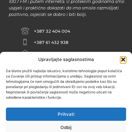
100.7 FM i putem interneta. U proteklim godinama smo
uspjeli i praktično dokazati da ima smisla razmišljati
pozitivno, osjećati se dobro i biti bolji.
+387 32 404 004
+387 61 432 938
INFO@ZENIT.BA
Upravljajte saglasnostima
HUSEINA KULENOVIĆA BR. 2 (RK
ZENIČANKA, 3. SPRAT), 72000 ZENICA
Da bismo pružili najbolje iskustvo, koristimo tehnologije poput kolačića
za čuvanje i/ili pristup informacijama o uređaju. Saglasnost sa ovim
tehnologijama će nam omogućiti da obrađujemo podatke kao što su
ponašanje pri pregledanju ili jedinstveni ID-ovi na ovoj veb lokaciji.
Nepristanak ili povlačenje saglasnosti može negativno uticati na
određene karakteristike i funkcije.
Prihvati
Odbij