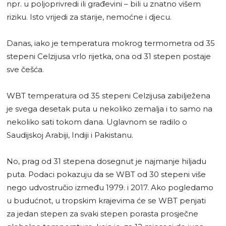
npr. u poljoprivredi ili građevini – bili u znatno višem
riziku. Isto vrijedi za starije, nemoćne i djecu.
Danas, iako je temperatura mokrog termometra od 35
stepeni Celzijusa vrlo rijetka, ona od 31 stepen postaje
sve češća.
WBT temperatura od 35 stepeni Celzijusa zabilježena
je svega desetak puta u nekoliko zemalja i to samo na
nekoliko sati tokom dana. Uglavnom se radilo o
Saudijskoj Arabiji, Indiji i Pakistanu.
No, prag od 31 stepena dosegnut je najmanje hiljadu
puta. Podaci pokazuju da se WBT od 30 stepeni više
nego udvostručio između 1979. i 2017. Ako pogledamo
u budućnot, u tropskim krajevima će se WBT penjati
za jedan stepen za svaki stepen porasta prosječne