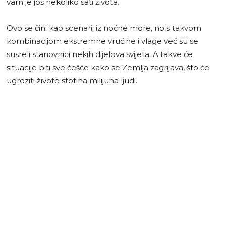
vam je još nekoliko sati života.
Ovo se čini kao scenarij iz noćne more, no s takvom
kombinacijom ekstremne vrućine i vlage već su se
susreli stanovnici nekih dijelova svijeta. A takve će
situacije biti sve češće kako se Zemlja zagrijava, što će
ugroziti živote stotina milijuna ljudi.