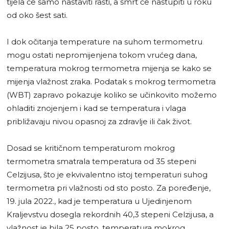
tijela će samo nastaviti rasti, a smrt će nastupiti u roku
od oko šest sati.
I dok očitanja temperature na suhom termometru
mogu ostati nepromijenjena tokom vrućeg dana,
temperatura mokrog termometra mijenja se kako se
mijenja vlažnost zraka. Podatak s mokrog termometra
(WBT) zapravo pokazuje koliko se učinkovito možemo
ohladiti znojenjem i kad se temperatura i vlaga
približavaju nivou opasnoj za zdravlje ili čak život.
Dosad se kritičnom temperaturom mokrog
termometra smatrala temperatura od 35 stepeni
Celzijusa, što je ekvivalentno istoj temperaturi suhog
termometra pri vlažnosti od sto posto. Za poređenje,
19. jula 2022., kad je temperatura u Ujedinjenom
Kraljevstvu dosegla rekordnih 40,3 stepeni Celzijusa, a
vlažnost je bila 25 posto, temperatura mokrog