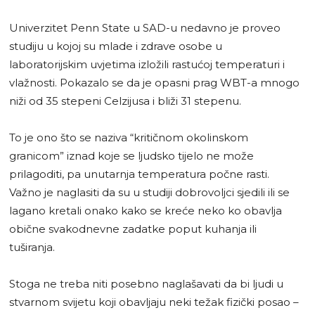
Univerzitet Penn State u SAD-u nedavno je proveo
studiju u kojoj su mlade i zdrave osobe u
laboratorijskim uvjetima izložili rastućoj temperaturi i
vlažnosti. Pokazalo se da je opasni prag WBT-a mnogo
niži od 35 stepeni Celzijusa i bliži 31 stepenu.
To je ono što se naziva “kritičnom okolinskom
granicom” iznad koje se ljudsko tijelo ne može
prilagoditi, pa unutarnja temperatura počne rasti.
Važno je naglasiti da su u studiji dobrovoljci sjedili ili se
lagano kretali onako kako se kreće neko ko obavlja
obične svakodnevne zadatke poput kuhanja ili
tuširanja.
Stoga ne treba niti posebno naglašavati da bi ljudi u
stvarnom svijetu koji obavljaju neki težak fizički posao –