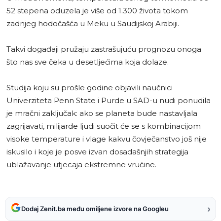
52 stepena oduzela je više od 1.300 života tokom
zadnjeg hodočašća u Meku u Saudijskoj Arabiji.
Takvi događaji pružaju zastrašujuću prognozu onoga
što nas sve čeka u desetljećima koja dolaze.
Studija koju su prošle godine objavili naučnici
Univerziteta Penn State i Purde u SAD-u nudi ponudila
je mračni zaključak: ako se planeta bude nastavljala
zagrijavati, milijarde ljudi suočit će se s kombinacijom
visoke temperature i vlage kakvu čovječanstvo još nije
iskusilo i koje je posve izvan dosadašnjih strategija
ublažavanje utjecaja ekstremne vrućine.
›
Dodaj Zenit.ba među omiljene izvore na Googleu