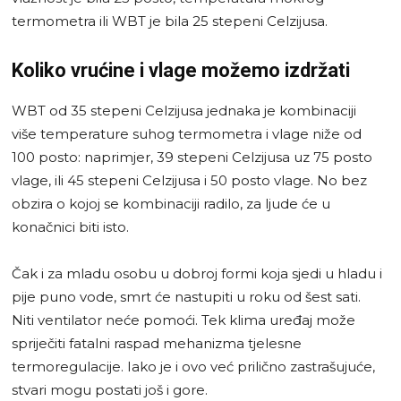
termometra ili WBT je bila 25 stepeni Celzijusa.
Koliko vrućine i vlage možemo izdržati
WBT od 35 stepeni Celzijusa jednaka je kombinaciji
više temperature suhog termometra i vlage niže od
100 posto: naprimjer, 39 stepeni Celzijusa uz 75 posto
vlage, ili 45 stepeni Celzijusa i 50 posto vlage. No bez
obzira o kojoj se kombinaciji radilo, za ljude će u
konačnici biti isto.
Čak i za mladu osobu u dobroj formi koja sjedi u hladu i
pije puno vode, smrt će nastupiti u roku od šest sati.
Niti ventilator neće pomoći. Tek klima uređaj može
spriječiti fatalni raspad mehanizma tjelesne
termoregulacije. Iako je i ovo već prilično zastrašujuće,
stvari mogu postati još i gore.