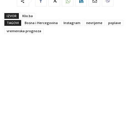
IZVOR
Klix.ba
TAGOVI
Bosna i Hercegovina
Instagram
nevrijeme
poplave
vremenska prognoza