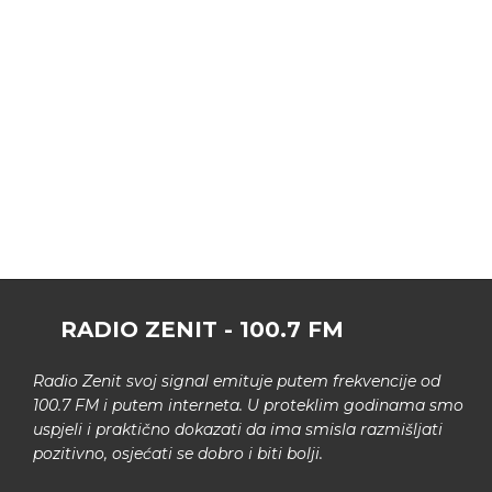
RADIO ZENIT - 100.7 FM
Radio Zenit svoj signal emituje putem frekvencije od
100.7 FM i putem interneta. U proteklim godinama smo
uspjeli i praktično dokazati da ima smisla razmišljati
pozitivno, osjećati se dobro i biti bolji.