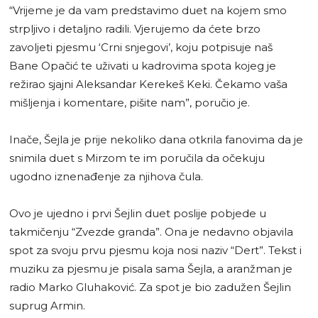
“Vrijeme je da vam predstavimo duet na kojem smo
strpljivo i detaljno radili. Vjerujemo da ćete brzo
zavoljeti pjesmu ‘Crni snjegovi’, koju potpisuje naš
Bane Opačić te uživati u kadrovima spota kojeg je
režirao sjajni Aleksandar Kerekeš Keki. Čekamo vaša
mišljenja i komentare, pišite nam”, poručio je.
Inače, Šejla je prije nekoliko dana otkrila fanovima da je
snimila duet s Mirzom te im poručila da očekuju
ugodno iznenađenje za njihova čula.
Ovo je ujedno i prvi Šejlin duet poslije pobjede u
takmičenju “Zvezde granda”. Ona je nedavno objavila
spot za svoju prvu pjesmu koja nosi naziv “Dert”. Tekst i
muziku za pjesmu je pisala sama Šejla, a aranžman je
radio Marko Gluhaković. Za spot je bio zadužen Šejlin
suprug Armin.