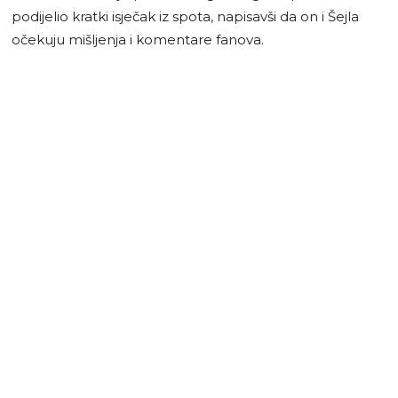
podijelio kratki isječak iz spota, napisavši da on i Šejla
očekuju mišljenja i komentare fanova.