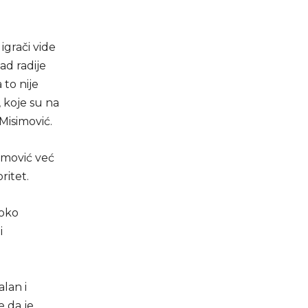
igrači vide
ad radije
 to nije
 koje su na
Misimović.
imović već
ritet.
 oko
i
alan i
e da je