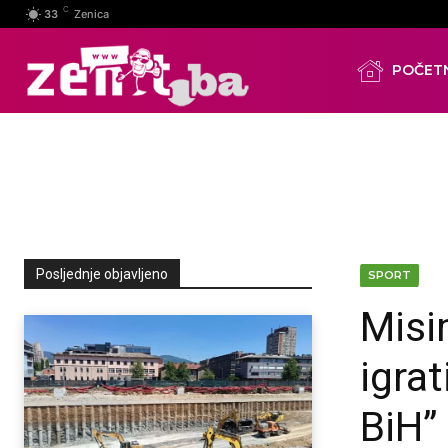
C
33
Zenica
POČET
Posljednje objavljeno
SPORT
Misim
igrat
BiH”