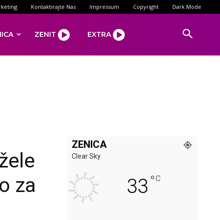
keting
Kontaktirajte Nas
Impressum
Copyright
Dark Mode
NICA
ZENIT
EXTRA
ZENICA
 žele
Clear Sky
°
go za
C
33