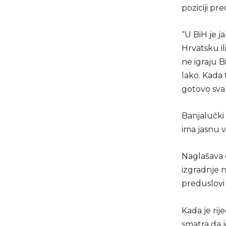
poziciji pr
“U BiH je j
Hrvatsku il
ne igraju Bi
lako. Kada
gotovo sva
Banjalučki 
ima jasnu v
Naglašava 
izgradnje 
preduslovi
Kada je rij
smatra da j