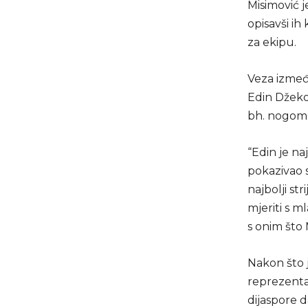
Misimović j
opisavši ih
za ekipu.
Veza između
Edin Džeko,
bh. nogom
“Edin je na
pokazivao s
najbolji st
mjeriti s m
s onim što 
Nakon što 
reprezentac
dijaspore d