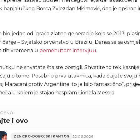
 reprezentativac Bosne i Hercegovine, a danas aktuelni
k banjalučkog Borca Zvjezdan Misimović, dao je opširan i
e bio jedan od igrača zlatne generacije koja se 2013. plasi
mičenje – Svjetsko prvenstvo u Brazilu. Danas se sa osm
ća tih vremena u
pomenutom intervjuu
.
utku ne shvatate šta ste postigli. Shvatite to tek kasnije
ričaju o tome. Posebno prva utakmica, kada čujete svoju
 Maracani protiv Argentine, to je bilo fantastično”, prisje
meča u kojem je stajao naspram Lionela Messija.
UČENO
jte i ovo
22.06.2026
ZENIČKO-DOBOJSKI KANTON