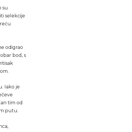
m su
ti selekcije
sreću
ne odigrao
dobar bod, s
itisak
kom.
. Iako je
mečeve
tan tim od
om putu.
nca,