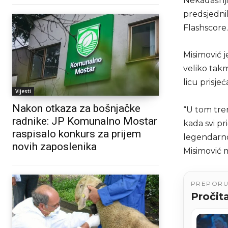
Nekadašnji
predsjedni
Flashscore.
Misimović j
veliko tak
licu prisje
Vijesti
Nakon otkaza za bošnjačke
“U tom tren
radnike: JP Komunalno Mostar
kada svi p
raspisalo konkurs za prijem
legendarnoj
novih zaposlenika
Misimović 
PREPOR
Pročita