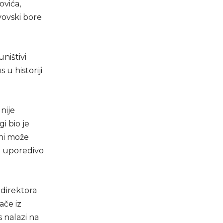
ovića,
vovski bore
ništivi
u historiji
 nije
i bio je
ini može
je uporedivo
 direktora
ače iz
s nalazi na