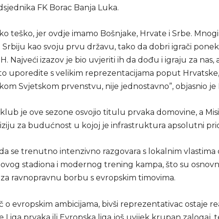
edsjednika FK Borac Banja Luka.
ako teško, jer ovdje imamo Bošnjake, Hrvate i Srbe. Mnogi 
i Srbiju kao svoju prvu državu, tako da dobri igrači ponek
H. Najveći izazov je bio uvjeriti ih da dođu i igraju za nas, a
 to uporedite s velikim reprezentacijama poput Hrvatske,
kom Svjetskom prvenstvu, nije jednostavno”, objasnio je 
klub je ove sezone osvojio titulu prvaka domovine, a Mis
iziju za budućnost u kojoj je infrastruktura apsolutni prio
da se trenutno intenzivno razgovara s lokalnim vlastima
novog stadiona i modernog trening kampa, što su osnovn
 za ravnopravnu borbu s evropskim timovima.
eč o evropskim ambicijama, bivši reprezentativac ostaje re
e Liga prvaka ili Evropska liga još uvijek krupan zalogaj, t