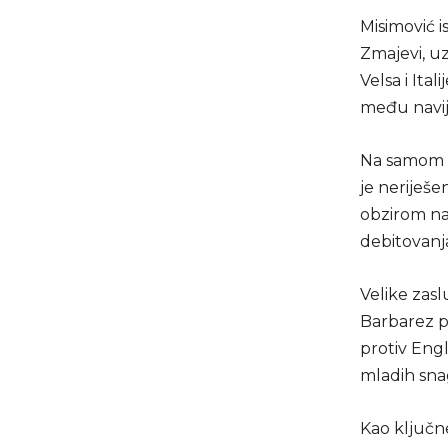
Misimović i
Zmajevi, uz
Velsa i Ita
među navij
Na samom o
je neriješe
obzirom na 
debitovanj
Velike zasl
Barbarez p
protiv Eng
mladih sna
Kao ključn