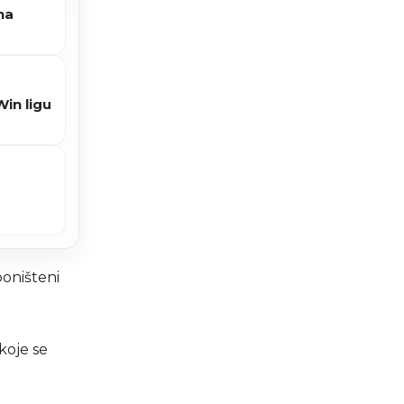
na
Win ligu
poništeni
koje se