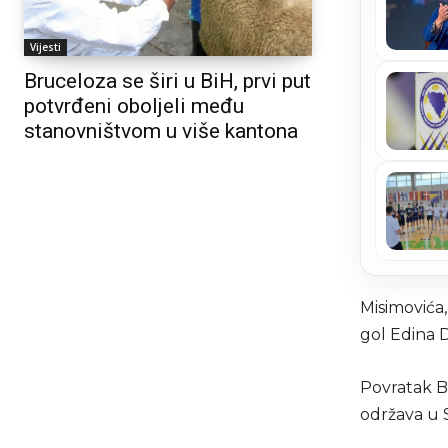
Vijesti
Bruceloza se širi u BiH, prvi put
potvrđeni oboljeli među
stanovništvom u više kantona
Misimovića,
gol Edina 
Povratak B
održava u S