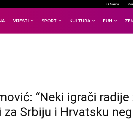
O Nama
Mar
NA
VIJESTI
SPORT
KULTURA
FUN
ZE
ović: “Neki igrači radije
i za Srbiju i Hrvatsku ne