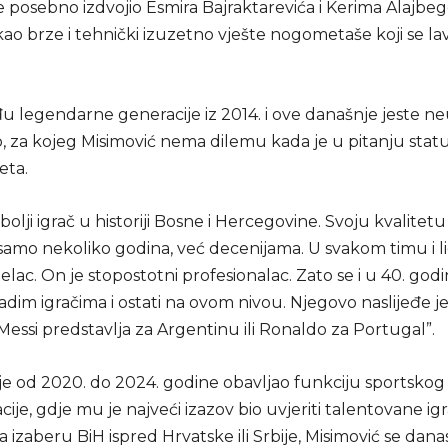
e posebno izdvojio Esmira Bajraktarevića i Kerima Alajbeg
 kao brze i tehnički izuzetno vješte nogometaše koji se la
 legendarne generacije iz 2014. i ove današnje jeste neu
 za kojeg Misimović nema dilemu kada je u pitanju status 
eta.
jbolji igrač u historiji Bosne i Hercegovine. Svoju kvalitetu
amo nekoliko godina, već decenijama. U svakom timu i lig
rijelac. On je stopostotni profesionalac. Zato se i u 40. god
ladim igračima i ostati na ovom nivou. Njegovo naslijeđe 
Messi predstavlja za Argentinu ili Ronaldo za Portugal”.
je od 2020. do 2024. godine obavljao funkciju sportskog
ije, gdje mu je najveći izazov bio uvjeriti talentovane igr
a izaberu BiH ispred Hrvatske ili Srbije, Misimović se dana