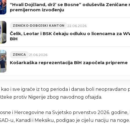
“Hvali Dojčland, drž’ se Bosne” oduševila Zeničane 
premijernom izvođenju
22.06.2026
ZENIČKO-DOBOJSKI KANTON
Čelik, Leotar i BSK čekaju odluku o licencama za W
BiH
21.06.2026
ZENICA
Košarkaška reprezentacija BiH započela pripreme
 kao i sve igrače iz tog perioda i danas boli neopravdano 
Džeke protiv Nigerije zbog navodnog ofsajda.
osne i Hercegovine na Svjetsko prvenstvo 2026. godine, 
AD-u, Kanadi i Meksiku, podigao je cijelu naciju na noge.