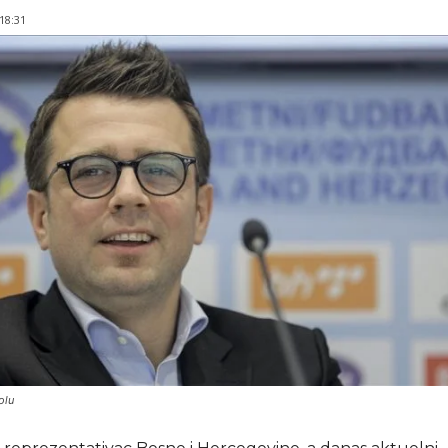
 18:31
olu