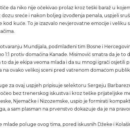
stiče da niko nije očekivao prolaz kroz teški baraž u koje
 dozu sreće i nakon boljeg izvođenja penala, uspjeli sruši
lije kod kuće. To je izazvalo nevjerovatne emocije i veliku 
ačima.
tvaranju Mundijala, podmlađeni tim Bosne i Hercegovi
no 1:1 protiv domaćina Kanade. Misimović smatra da je to 
to da je ekipa veoma mlada i da su mnogi igrači osjetili pr
a na ovako velikoj sceni pred vatrenom domaćom publi
uge za ovaj uspjeh pripisuje selektoru Sergeju Barbarezu
očeo bez trenerskog iskustva i kroz teške prijateljske 
leske, Njemačke i Nizozemske, uspio je formirati kompak
ga, a sam plasman na prvenstvo dokazuje da je na prav
e mlade poluge ovog tima, pored iskusnih Džeke i Kolaši