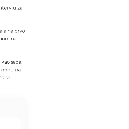
ntervju za
rala na prvo
jehom na
, kao sada,
 himnu na
ća se