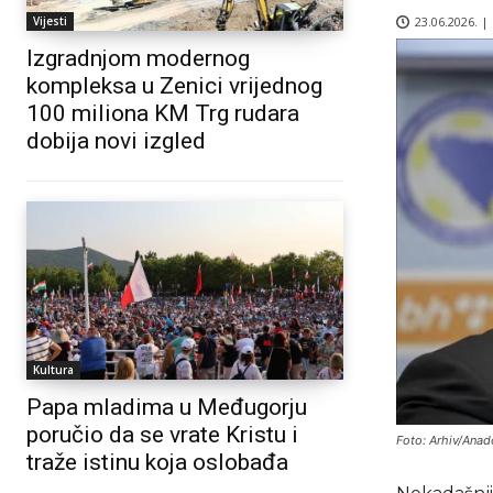
23.06.2026. |
Vijesti
Izgradnjom modernog
kompleksa u Zenici vrijednog
100 miliona KM Trg rudara
dobija novi izgled
Kultura
Papa mladima u Međugorju
poručio da se vrate Kristu i
Foto: Arhiv/Anad
traže istinu koja oslobađa