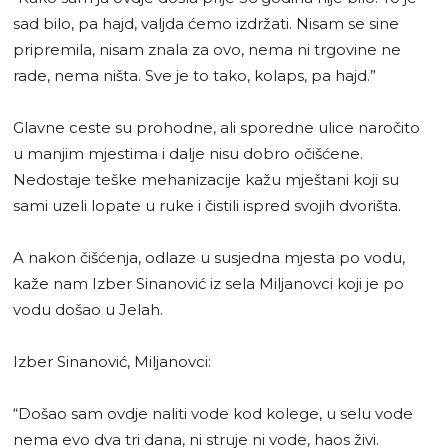
sad bilo, pa hajd, valjda ćemo izdržati. Nisam se sine
pripremila, nisam znala za ovo, nema ni trgovine ne
rade, nema ništa. Sve je to tako, kolaps, pa hajd.”
Glavne ceste su prohodne, ali sporedne ulice naročito
u manjim mjestima i dalje nisu dobro očišćene.
Nedostaje teške mehanizacije kažu mještani koji su
sami uzeli lopate u ruke i čistili ispred svojih dvorišta.
A nakon čišćenja, odlaze u susjedna mjesta po vodu,
kaže nam Izber Sinanović iz sela Miljanovci koji je po
vodu došao u Jelah.
Izber Sinanović, Miljanovci:
“Došao sam ovdje naliti vode kod kolege, u selu vode
nema evo dva tri dana, ni struje ni vode, haos živi.