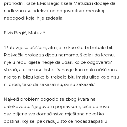
prohodni, kaže Elvis Begić z sela Matuzići i dodaje da
nadlezni nisu adekvatno odgovorili vremenskoj
nepogodi koja ih je zadesila.
Elvis Begić, Matuzići:
“Putevi jesu očišćeni, ali nije to kao što bi trebalo biti.
Pješkački prolaz za djecu nemamo, škola i da krenu,
nije u redu, dijete nečije da udari, ko će odgovarati?
Vozači, a ulice nisu čiste. Danas je kao malo očišćeno ali
nije to ni blizu kako bi trebalo biti, imaju ulice koje nisu
ni prošli, tako da zakazali su, svi su zakazali.”
Najveći problem dogodio se zbog kvara na
dalekovodu. Njegovom popravkom, biće ponovo
osvijetljena sva domaćinstva mještana nekoliko
opština, koji se ipak raduju sto će nocas zaspati u