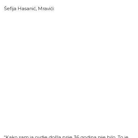
Šefija Hasanić, Mravići:
“Kako sam ja ovdje došla prije 36 godina nije bilo. To je