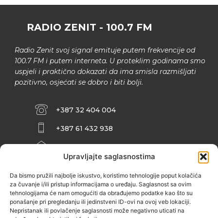
RADIO ZENIT - 100.7 FM
Radio Zenit svoj signal emituje putem frekvencije od
100.7 FM i putem interneta. U proteklim godinama smo
uspjeli i praktično dokazati da ima smisla razmišljati
pozitivno, osjećati se dobro i biti bolji.
+387 32 404 004
+387 61 432 938
INFO@ZENIT.BA
Upravljajte saglasnostima
HUSEINA KULENOVIĆA BR. 2 (RK
ZENIČANKA, 3. SPRAT), 72000 ZENICA
Da bismo pružili najbolje iskustvo, koristimo tehnologije poput kolačića
za čuvanje i/ili pristup informacijama o uređaju. Saglasnost sa ovim
tehnologijama će nam omogućiti da obrađujemo podatke kao što su
ponašanje pri pregledanju ili jedinstveni ID-ovi na ovoj veb lokaciji.
Nepristanak ili povlačenje saglasnosti može negativno uticati na