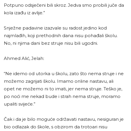
Potpuno odsječeni bili skroz. Jedva smo probili juče da
kola izađu iz avlije.”
Snježne padavine izazvale su radost jedino kod
najmlađih, koji prethodnih dana nisu pohađali školu.
No, ni njima dani bez struje nisu bili ugodni.
Ahmed Alić, Jelah:
“Ne idemo od utorka u školu, zato što nema struje i ne
možemo zagrijati školu. Imamo online nastavu, ali
opet ne možemo ni to imati, jer nema struje. Teško je,
po noći me nekad bude i strah nema struje, moramo
upaliti svijeće.”
Čak i da je bilo moguće održavati nastavu, nesiguran je
bio odlazak do škole, s obzirom da trotoari nisu