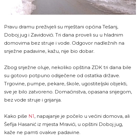
Pravu dramu preživjeli su mještani općina Tešanj,
Doboj jug i Zavidovići. Tri dana proveli su u hladnim
domovima bez struje i vode. Odgovor nadležnih na
snježne padavine, kažu, nije bio dobar.
Zbog snježne oluje, nekoliko opština ZDK tri dana bile
su gotovo potpuno odsječene od ostatka države.
Trgovine, pumpe, pekare, škole, ugostiteljski objekti,
sve je bilo zatvoreno. Domaćinstva, opasana snijegom,
bez vode struje i grijanja.
Kako piše
N1
, napajanje je počelo u većini domova, ali
Šefija Hasanić iz mjesta Mravići, u opštini Doboj jug,
kaže ne pamti ovakve padavine.