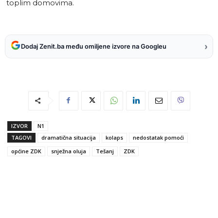
toplim domovima.
›
Dodaj Zenit.ba među omiljene izvore na Googleu
IZVOR
N1
TAGOVI
dramatična situacija
kolaps
nedostatak pomoći
općine ZDK
snježna oluja
Tešanj
ZDK