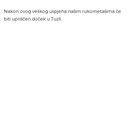
Nakon ovog velikog uspjeha našim rukometašima će
biti upriličen doček u Tuzli.