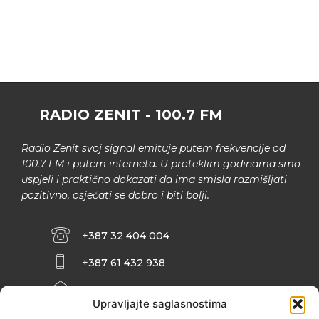
RADIO ZENIT - 100.7 FM
Radio Zenit svoj signal emituje putem frekvencije od
100.7 FM i putem interneta. U proteklim godinama smo
uspjeli i praktično dokazati da ima smisla razmišljati
pozitivno, osjećati se dobro i biti bolji.
+387 32 404 004
+387 61 432 938
INFO@ZENIT.BA
Upravljajte saglasnostima
HUSEINA KULENOVIĆA BR. 2 (RK