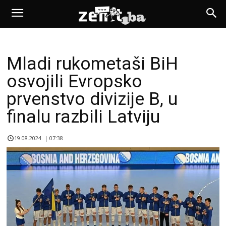
Mladi rukometaši BiH
osvojili Evropsko
prvenstvo divizije B, u
finalu razbili Latviju
19.08.2024. | 07:38