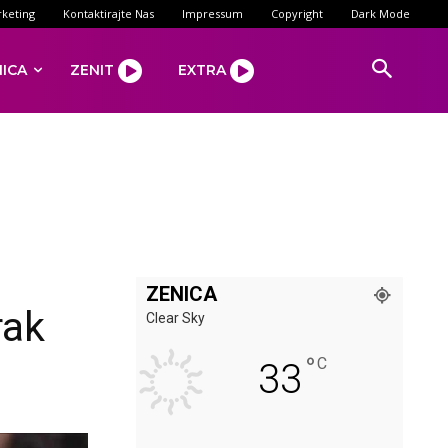
keting
Kontaktirajte Nas
Impressum
Copyright
Dark Mode
NICA
ZENIT
EXTRA
ZENICA
rak
Clear Sky
°
C
33