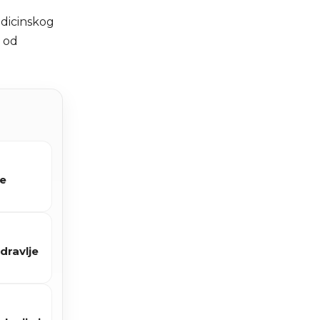
edicinskog
e od
će
dravlje