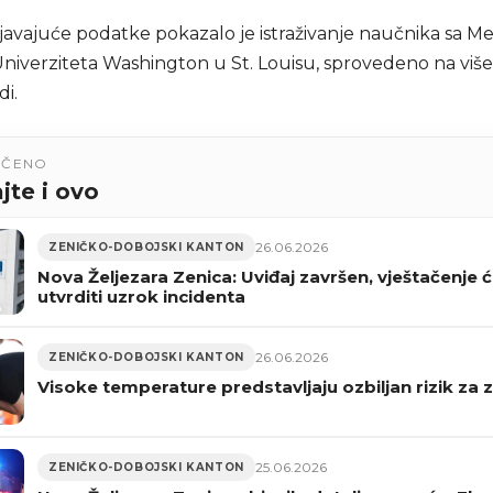
javajuće podatke pokazalo je istraživanje naučnika sa M
Univerziteta Washington u St. Louisu, sprovedeno na viš
di.
UČENO
jte i ovo
26.06.2026
ZENIČKO-DOBOJSKI KANTON
Nova Željezara Zenica: Uviđaj završen, vještačenje 
utvrditi uzrok incidenta
26.06.2026
ZENIČKO-DOBOJSKI KANTON
Visoke temperature predstavljaju ozbiljan rizik za z
25.06.2026
ZENIČKO-DOBOJSKI KANTON