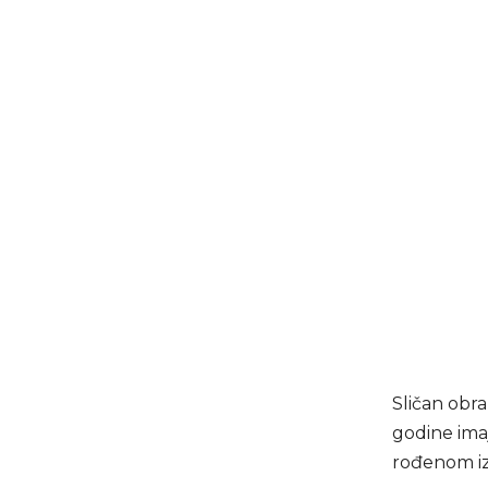
Sličan obra
godine ima
rođenom iz