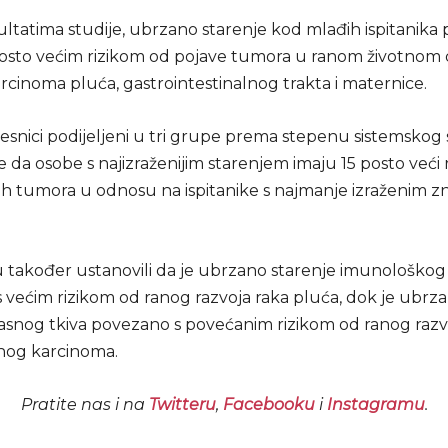
ltatima studije, ubrzano starenje kod mlađih ispitanika
posto većim rizikom od pojave tumora u ranom životnom
rcinoma pluća, gastrointestinalnog trakta i maternice.
esnici podijeljeni u tri grupe prema stepenu sistemskog 
 da osobe s najizraženijim starenjem imaju 15 posto veći r
nih tumora u odnosu na ispitanike s najmanje izraženim 
u također ustanovili da je ubrzano starenje imunološkog
 većim rizikom od ranog razvoja raka pluća, dok je ubrz
asnog tkiva povezano s povećanim rizikom od ranog razv
nog karcinoma.
Pratite nas i na
Twitteru
,
Facebooku
i
Instagramu
.