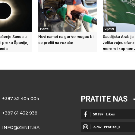
Portal
Vijesti
čenje Sunca u
Novi namet na gorivo mogao bi
Saudijska Arabija
i preko Španije,
se preliti na vozače
veliku vojnu ofanz
landa
morem i kopnom
PRATITE NAS
+387 32 404 004
+387 61 432 938
58,897
Likes
2,747
Pratitelji
INFO@ZENIT.BA