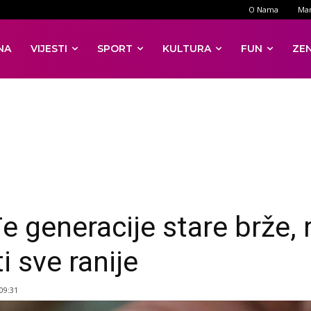
O Nama
Mar
NA
VIJESTI
SPORT
KULTURA
FUN
ZE
e generacije stare brže, 
ti sve ranije
 09:31