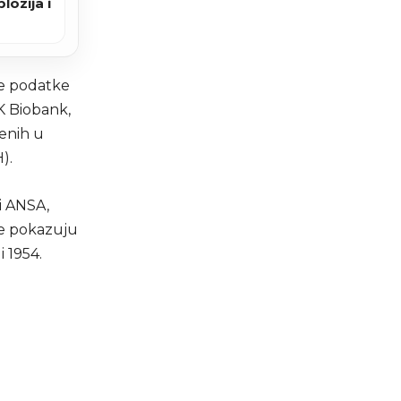
lozija i
 je podatke
K Biobank,
čenih u
).
i ANSA,
ne pokazuju
 1954.