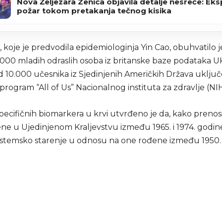
Nova Željezara Zenica objavila detalje nesreće: Eksp
požar tokom pretakanja tečnog kisika
e, koje je predvodila epidemiologinja Yin Cao, obuhvatilo
4.000 mladih odraslih osoba iz britanske baze podataka U
od 10.000 učesnika iz Sjedinjenih Američkih Država uklju
i program “All of Us” Nacionalnog instituta za zdravlje (NIH
pecifičnih biomarkera u krvi utvrđeno je da, kako prenos
ne u Ujedinjenom Kraljevstvu između 1965. i 1974. godi
sistemsko starenje u odnosu na one rođene između 1950. i