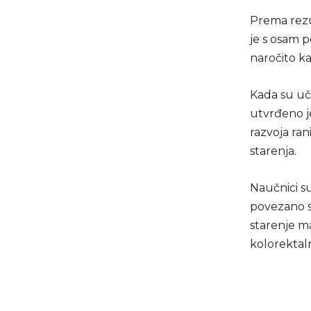
Prema rezu
je s osam 
naročito ka
Kada su uč
utvrđeno je
razvoja ra
starenja.
Naučnici s
povezano s
starenje m
kolorektal