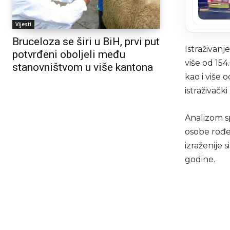
Vijesti
Bruceloza se širi u BiH, prvi put
Istraživanj
potvrđeni oboljeli među
više od 15
stanovništvom u više kantona
kao i više 
istraživačk
Analizom s
osobe rođe
izraženije 
godine.