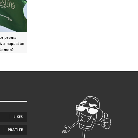
 priprema
ivu, napast će
 Jemen?
LIKES
PRATITE