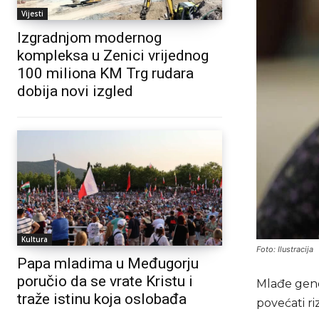
Vijesti
Izgradnjom modernog
kompleksa u Zenici vrijednog
100 miliona KM Trg rudara
dobija novi izgled
Kultura
Foto: Ilustracija
Papa mladima u Međugorju
poručio da se vrate Kristu i
Mlađe gener
traže istinu koja oslobađa
povećati r