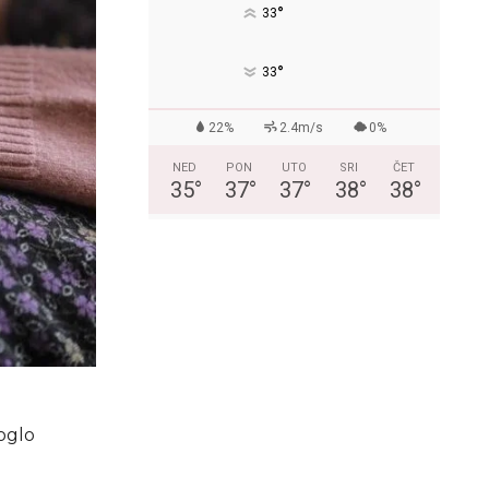
°
33
°
33
22%
2.4m/s
0%
NED
PON
UTO
SRI
ČET
35
°
37
°
37
°
38
°
38
°
moglo