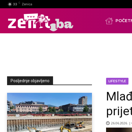
C
33
Zenica
POČET
Posljednje objavljeno
LIFESTYLE
Mlađ
prije
26.06.2026. |