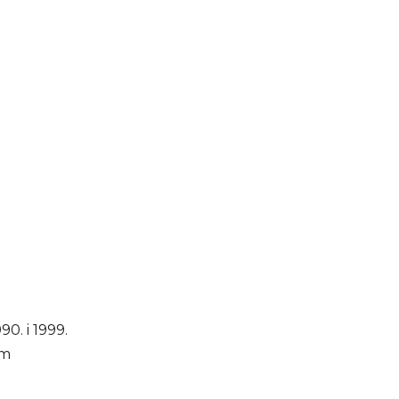
0. i 1999.
om