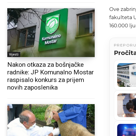
Ove zabrin
fakulteta 
160.000 lju
PREPOR
Pročita
Vijesti
Nakon otkaza za bošnjačke
radnike: JP Komunalno Mostar
raspisalo konkurs za prijem
novih zaposlenika