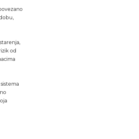
 povezano
 dobu,
starenja,
izik od
znacima
 sistema
ano
oja