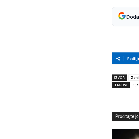
Dodaj
Podlij
IZVOR
Zeni
TAGOVI
Sje
Pročitajte još