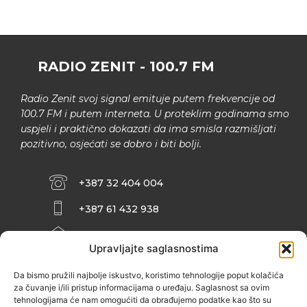
RADIO ZENIT - 100.7 FM
Radio Zenit svoj signal emituje putem frekvencije od
100.7 FM i putem interneta. U proteklim godinama smo
uspjeli i praktično dokazati da ima smisla razmišljati
pozitivno, osjećati se dobro i biti bolji.
+387 32 404 004
+387 61 432 938
INFO@ZENIT.BA
Upravljajte saglasnostima
HUSEINA KULENOVIĆA BR. 2 (RK
ZENIČANKA, 3. SPRAT), 72000 ZENICA
Da bismo pružili najbolje iskustvo, koristimo tehnologije poput kolačića
za čuvanje i/ili pristup informacijama o uređaju. Saglasnost sa ovim
tehnologijama će nam omogućiti da obrađujemo podatke kao što su