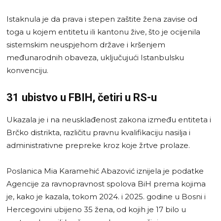
Istaknula je da prava i stepen zaštite žena zavise od
toga u kojem entitetu ili kantonu žive, što je ocijenila
sistemskim neuspjehom države i kršenjem
međunarodnih obaveza, uključujući Istanbulsku
konvenciju.
31 ubistvo u FBIH, četiri u RS-u
Ukazala je i na neusklađenost zakona između entiteta i
Brčko distrikta, različitu pravnu kvalifikaciju nasilja i
administrativne prepreke kroz koje žrtve prolaze.
Poslanica Mia Karamehić Abazović iznijela je podatke
Agencije za ravnopravnost spolova BiH prema kojima
je, kako je kazala, tokom 2024. i 2025. godine u Bosni i
Hercegovini ubijeno 35 žena, od kojih je 17 bilo u