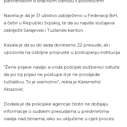
partnerskom ili bračnom odnosu s počiniocem.
Navela je da je 31 ubistvo zabilježeno u Federaciji BiH,
a četiri u Republici Srpskoj, te da su najviše slučajeva
zabilježili Sarajevski i Tuzlanski kanton.
Kazala je da su do sada doneseno 22 presude, ali i
upozorila na ozbiljne propuste u postupanju institucija.
“Žene prijave nasilje, a onda policijski službenici odluče
da po toj prijavi ne postupe ili je ne proslijede
tužilaštvu. To je sramotno”, rekla je Karamehić
Abazović.
Dodala je da policijske agencije često ne dobijaju
informacije o sudskim presudama u predmetima
nasilja nad ženama, iako su uključene u cijeli proces.