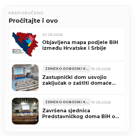
PREPORUČENO
Pročitajte i ovo
20.05.2026
Objavljena mapa podjele BiH
između Hrvatske i Srbije
19.05.2026
ZENIČKO-DOBOJSKI KANTON
Zastupnički dom usvojio
zaključak o zaštiti domaće
proizvodnje čelika
19.05.2026
ZENIČKO-DOBOJSKI KANTON
Završena sjednica
Predstavničkog doma BiH o
željezari u Zenici, dio
zaključaka bez podrške