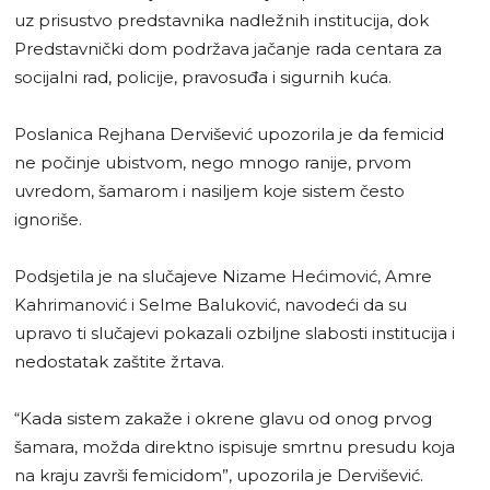
uz prisustvo predstavnika nadležnih institucija, dok
Predstavnički dom podržava jačanje rada centara za
socijalni rad, policije, pravosuđa i sigurnih kuća.
Poslanica Rejhana Dervišević upozorila je da femicid
ne počinje ubistvom, nego mnogo ranije, prvom
uvredom, šamarom i nasiljem koje sistem često
ignoriše.
Podsjetila je na slučajeve Nizame Hećimović, Amre
Kahrimanović i Selme Baluković, navodeći da su
upravo ti slučajevi pokazali ozbiljne slabosti institucija i
nedostatak zaštite žrtava.
“Kada sistem zakaže i okrene glavu od onog prvog
šamara, možda direktno ispisuje smrtnu presudu koja
na kraju završi femicidom”, upozorila je Dervišević.