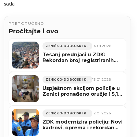
sada.
PREPORUČENO
Pročitajte i ovo
14.01.2026
ZENIČKO-DOBOJSKI KANTON
Tešanj prednjači u ZDK:
Rekordan broj registriranih
vozila donosi izazove i prilike
13.01.2026
ZENIČKO-DOBOJSKI KANTON
Uspješnom akcijom policije u
Zenici pronađeno oružje i 5,1
kg opojne droge
12.01.2026
ZENIČKO-DOBOJSKI KANTON
ZDK modernizira policiju: Novi
kadrovi, oprema i rekordan
budžet