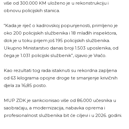
više od 300.000 KM uloženo je u rekonstrukciju i
obnovu policijskih stanica.
“Kada je riječ o kadrovskoj popunjenosti, primljeno je
oko 200 policijskih službenika i 18 mlađih inspektora,
dok je u toku prijem još 195 policijskih službenika.
Ukupno Ministarstvo danas broji 1.503 uposlenika, od
čega je 1.031 policijski službenik”, izjavio je Vračo.
Kao rezultati tog rada istaknuti su rekordna zapljena
od 63 kilograma opojne droge te smanjenje krivičnih
djela za 16,85 posto.
MUP ZDK je sankcionisao više od 86.000 učesnika u
saobraćaju, a modernizacija, nabavka oprema i
profesionalnost službenika bit će ciljevi i u 2026. godini.