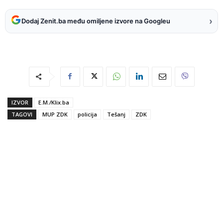
›
Dodaj Zenit.ba među omiljene izvore na Googleu
IZVOR
E.M./Klix.ba
TAGOVI
MUP ZDK
policija
Tešanj
ZDK