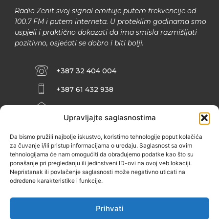
Radio Zenit svoj signal emituje putem frekvencije od
100.7 FM i putem interneta. U proteklim godinama smo
uspjeli i praktično dokazati da ima smisla razmišljati
pozitivno, osjećati se dobro i biti bolji.
+387 32 404 004
+387 61 432 938
INFO@ZENIT.BA
Upravljajte saglasnostima
HUSEINA KULENOVIĆA BR. 2 (RK
ZENIČANKA, 3. SPRAT), 72000 ZENICA
Da bismo pružili najbolje iskustvo, koristimo tehnologije poput kolačića
za čuvanje i/ili pristup informacijama o uređaju. Saglasnost sa ovim
tehnologijama će nam omogućiti da obrađujemo podatke kao što su
ponašanje pri pregledanju ili jedinstveni ID-ovi na ovoj veb lokaciji.
Nepristanak ili povlačenje saglasnosti može negativno uticati na
određene karakteristike i funkcije.
Prihvati