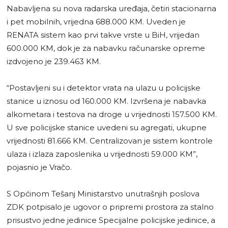
Nabavljena su nova radarska uređaja, četiri stacionarna
i pet mobilnih, vrijedna 688.000 KM. Uveden je
RENATA sistem kao prvi takve vrste u BiH, vrijedan
600.000 KM, dok je za nabavku računar­ske opreme
izdvojeno je 239.463 KM.
“Postavljeni su i detektor vrata na ulazu u policijske
stanice u iznosu od 160.000 KM. Izvršena je nabavka
alkometara i testova na droge u vrijednosti 157.500 KM.
U sve policijske stanice uvedeni su agregati, ukupne
vrijednosti 81.666 KM. Centralizovan je sistem kontrole
ulaza i izlaza zaposlenika u vrijednosti 59.000 KM”,
pojasnio je Vračo.
S Općinom Tešanj Ministarstvo unutrašnjih poslova
ZDK potpisalo je ugovor o pripremi prostora za stalno
prisustvo jedne jedinice Specijalne policijske jedinice, a