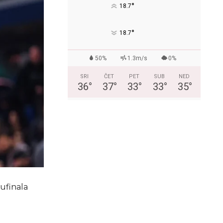
°
18.7
°
18.7
50%
1.3m/s
0%
SRI
ČET
PET
SUB
NED
36
°
37
°
33
°
33
°
35
°
lufinala