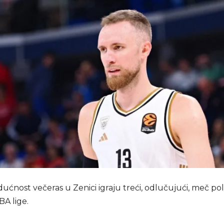
ućnost večeras u Zenici igraju treći, odlučujući, meč po
BA lige.