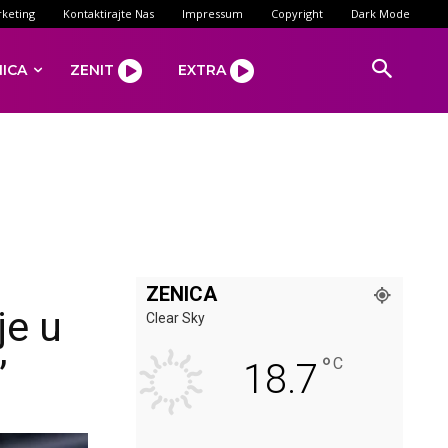
keting
Kontaktirajte Nas
Impressum
Copyright
Dark Mode
NICA
ZENIT
EXTRA
ZENICA
je u
Clear Sky
°
”
C
18.7