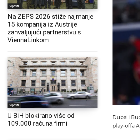
Vijesti
Na ZEPS 2026 stiže najmanje
15 kompanija iz Austrije
zahvaljujući partnerstvu s
ViennaLinkom
Vijesti
U BiH blokirano više od
Dubai i Bud
109.000 računa firmi
play-offa A