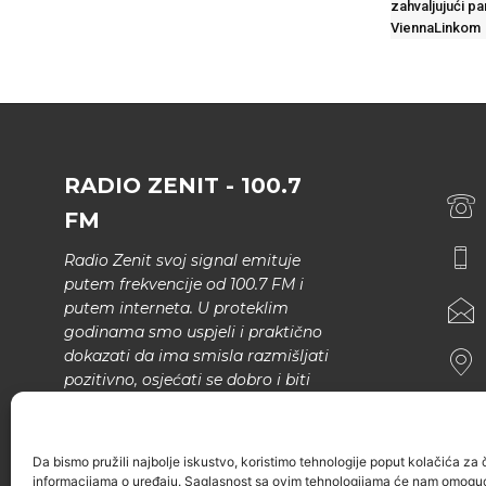
zahvaljujući pa
ViennaLinkom
RADIO ZENIT - 100.7
FM
Radio Zenit svoj signal emituje
putem frekvencije od 100.7 FM i
putem interneta. U proteklim
godinama smo uspjeli i praktično
dokazati da ima smisla razmišljati
pozitivno, osjećati se dobro i biti
bolji.
U našem programu nema šunda,
Da bismo pružili najbolje iskustvo, koristimo tehnologije poput kolačića za ču
narodne muzike..
informacijama o uređaju. Saglasnost sa ovim tehnologijama će nam omoguć