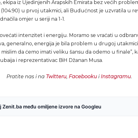
 ekipa iz Ujedinjenih Arapskih Emirata bez većih problem
(104:90) u prvoj utakmici, ali Budućnost je uzvratila u r
jednačila omjer u seriji na 1-1.
ećati intenzitet i energiju. Moramo se vraćati u odbranu
va, generalno, energija je bila problem u drugoj utakmici
 mislim da ćemo imati veliku šansu da odemo u finale”, 
ubaija i reprezentativac BiH Džanan Musa.
Pratite nas i na
Twitteru
,
Facebooku
i
Instagramu
.
 Zenit.ba među omiljene izvore na Googleu