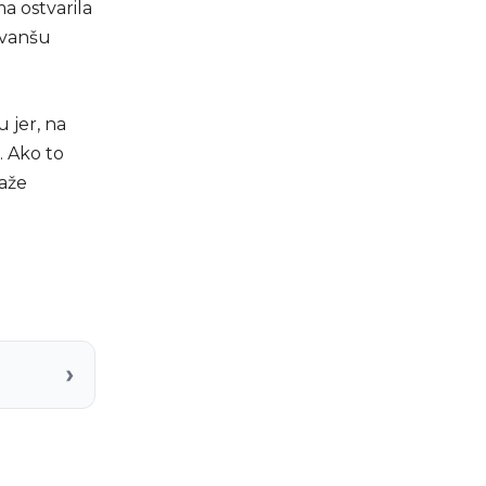
a ostvarila
evanšu
 jer, na
. Ako to
kaže
›