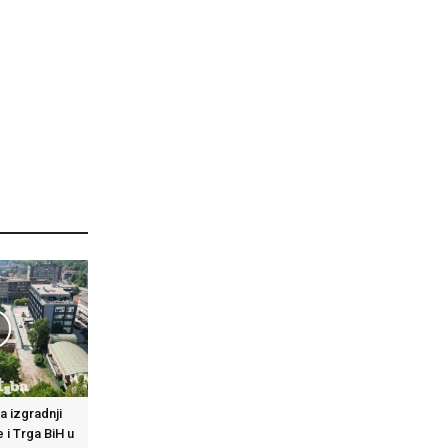
na izgradnji
i Trga BiH u