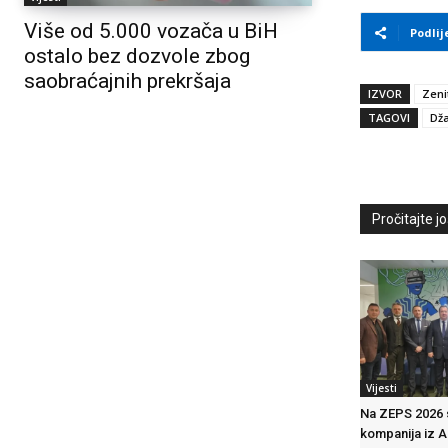
Više od 5.000 vozača u BiH
Podlij
ostalo bez dozvole zbog
saobraćajnih prekršaja
IZVOR
Zeni
TAGOVI
Dž
Pročitajte još
Vijesti
Na ZEPS 2026 s
kompanija iz A