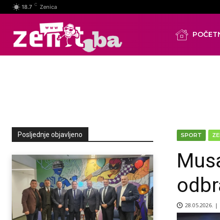
C
18.7
Zenica
POČET
Posljednje objavljeno
SPORT
ZE
Musa
odbra
28.05.2026. |