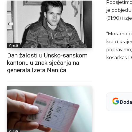
Podsjetimo,
je pobjedu 
(91:90) i iz
“Moramo pov
kraju kraje
Vijesti
popravimo,
Dan žalosti u Unsko-sanskom
košarkaš D
kantonu u znak sjećanja na
generala Izeta Nanića
Dodaj
Vijesti