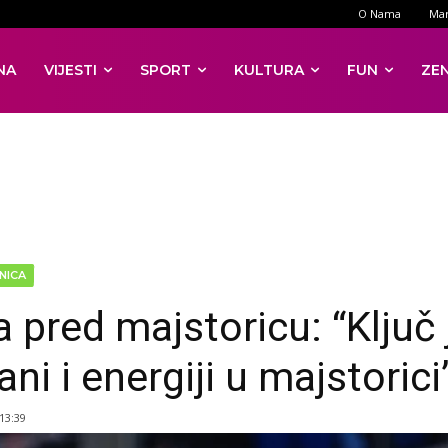
O Nama
Mar
NA
VIJESTI
SPORT
KULTURA
FUN
ZE
NICA
 pred majstoricu: “Ključ 
ni i energiji u majstorici
 13:39