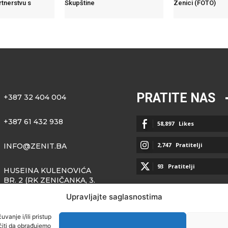
rtnerstvu s
Skupštine
Zenici (FOTO)
PRATITE NAS
+387 32 404 004
+387 61 432 938
58,897
Likes
2,747
Pratitelji
INFO@ZENIT.BA
93
Pratitelji
HUSEINA KULENOVIĆA
BR. 2 (RK ZENIČANKA, 3.
SPRAT), 72000 ZENICA
Upravljajte saglasnostima
vanje i/ili pristup
iti da obrađujemo