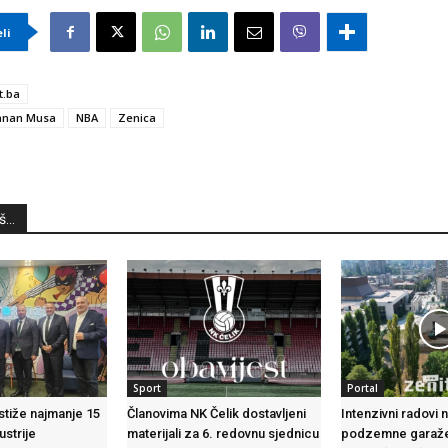
eli
t.ba
anan Musa
NBA
Zenica
...
Sport
Portal
tiže najmanje 15
Članovima NK Čelik dostavljeni
Intenzivni radovi 
ustrije
materijali za 6. redovnu sjednicu
podzemne garaže 