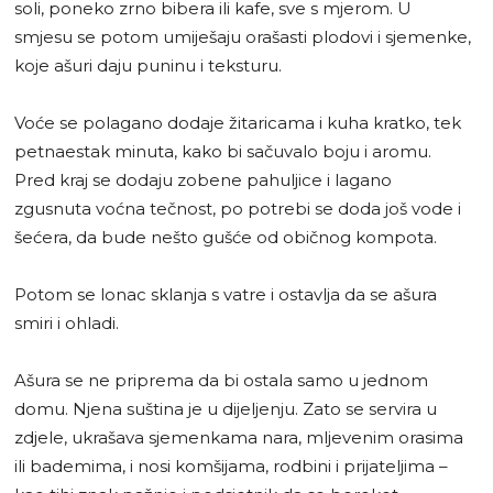
soli, poneko zrno bibera ili kafe, sve s mjerom. U
smjesu se potom umiješaju orašasti plodovi i sjemenke,
koje ašuri daju puninu i teksturu.
Voće se polagano dodaje žitaricama i kuha kratko, tek
petnaestak minuta, kako bi sačuvalo boju i aromu.
Pred kraj se dodaju zobene pahuljice i lagano
zgusnuta voćna tečnost, po potrebi se doda još vode i
šećera, da bude nešto gušće od običnog kompota.
Potom se lonac sklanja s vatre i ostavlja da se ašura
smiri i ohladi.
Ašura se ne priprema da bi ostala samo u jednom
domu. Njena suština je u dijeljenju. Zato se servira u
zdjele, ukrašava sjemenkama nara, mljevenim orasima
ili bademima, i nosi komšijama, rodbini i prijateljima –