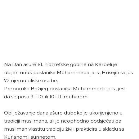
Na Dan ašure 61. hidžretske godine na Kerbeli je
ubijen unuk poslanika Muhammeda, a. s., Husejin sa još
72 njemu bliske osobe.
Preporuka Božijeg poslanika Muhammeda, a. s., jest
da se posti 9. i 10. ili 10 i 11. muharem.
Obilježavanje dana ašure duboko je ukorijenjeno u
tradiciji muslimana, ali je neophodno podsjećati da
musliman vlastitu tradiciju živi i prakticira u skladu sa
Kur'anom i sunnetom.