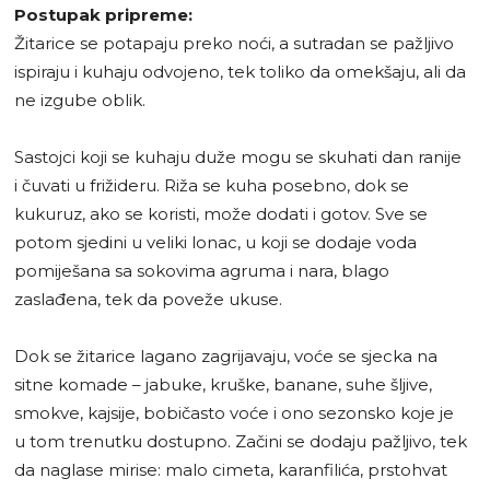
Postupak pripreme:
Žitarice se potapaju preko noći, a sutradan se pažljivo
ispiraju i kuhaju odvojeno, tek toliko da omekšaju, ali da
ne izgube oblik.
Sastojci koji se kuhaju duže mogu se skuhati dan ranije
i čuvati u frižideru. Riža se kuha posebno, dok se
kukuruz, ako se koristi, može dodati i gotov. Sve se
potom sjedini u veliki lonac, u koji se dodaje voda
pomiješana sa sokovima agruma i nara, blago
zaslađena, tek da poveže ukuse.
Dok se žitarice lagano zagrijavaju, voće se sjecka na
sitne komade – jabuke, kruške, banane, suhe šljive,
smokve, kajsije, bobičasto voće i ono sezonsko koje je
u tom trenutku dostupno. Začini se dodaju pažljivo, tek
da naglase mirise: malo cimeta, karanfilića, prstohvat