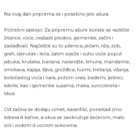
Na ovaj dan priprema se i posebno jelo ašura.
Potrebni sastojci: Za pripremu ašure koriste se različite
žitarice, voće, orašasti plodovi, sjemenke, začini i
zaslađivači. Najčešće su to pšenica, ječam, riža, zob,
grah, slanutak i leća, zatim svježe i suho voće poput
jabuka, krušaka, banana, narandže, limuna, mandarine,
smokava, kajsija, šljiva, grožđica, hurmi, trešanja, višanja,
bobičastog voća i nara, potom orasi, bademi, lješnici,
kikiriki, kao i sjemenke susama, maka, suncokreta i
tikve.
Od začina se dodaju cimet, karanfilić, ponekad zrno
bibera ili kahve, a okus se zaokružuje šećerom, malo
soli i vodom ili voćnim sokovima.