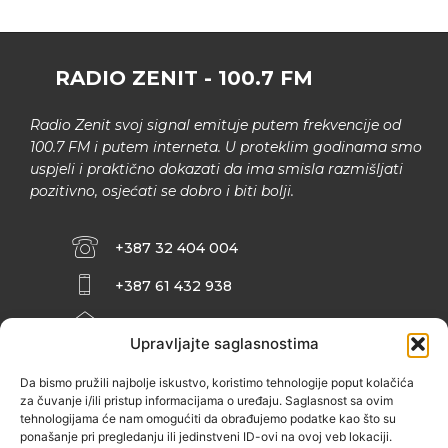
RADIO ZENIT - 100.7 FM
Radio Zenit svoj signal emituje putem frekvencije od
100.7 FM i putem interneta. U proteklim godinama smo
uspjeli i praktično dokazati da ima smisla razmišljati
pozitivno, osjećati se dobro i biti bolji.
+387 32 404 004
+387 61 432 938
INFO@ZENIT.BA
Upravljajte saglasnostima
HUSEINA KULENOVIĆA BR. 2 (RK
ZENIČANKA, 3. SPRAT), 72000 ZENICA
Da bismo pružili najbolje iskustvo, koristimo tehnologije poput kolačića
za čuvanje i/ili pristup informacijama o uređaju. Saglasnost sa ovim
tehnologijama će nam omogućiti da obrađujemo podatke kao što su
ponašanje pri pregledanju ili jedinstveni ID-ovi na ovoj veb lokaciji.