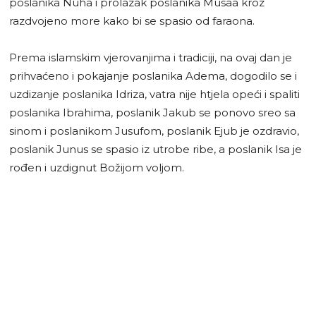
poslanika Nuha i prolazak poslanika Musaa kroz
razdvojeno more kako bi se spasio od faraona.
Prema islamskim vjerovanjima i tradiciji, na ovaj dan je
prihvaćeno i pokajanje poslanika Adema, dogodilo se i
uzdizanje poslanika Idriza, vatra nije htjela opeći i spaliti
poslanika Ibrahima, poslanik Jakub se ponovo sreo sa
sinom i poslanikom Jusufom, poslanik Ejub je ozdravio,
poslanik Junus se spasio iz utrobe ribe, a poslanik Isa je
rođen i uzdignut Božijom voljom.