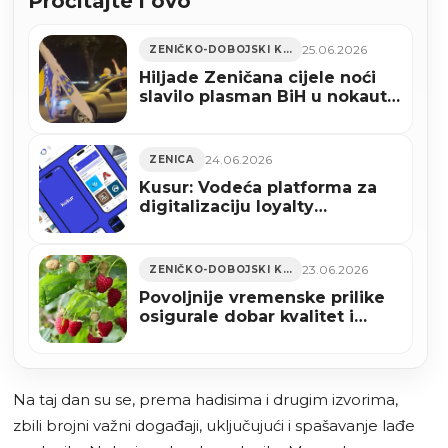
Pročitajte i ovo
25.06.2026
ZENIČKO-DOBOJSKI KANTON
Hiljade Zeničana cijele noći
slavilo plasman BiH u nokaut-
fazu Svjetskog prvenstva
(VIDEO)
24.06.2026
ZENICA
Kusur: Vodeća platforma za
digitalizaciju loyalty
programa
23.06.2026
ZENIČKO-DOBOJSKI KANTON
Povoljnije vremenske prilike
osigurale dobar kvalitet i
nešto veći urod maline u ZDK-
u
Na taj dan su se, prema hadisima i drugim izvorima,
zbili brojni važni događaji, uključujući i spašavanje lađe