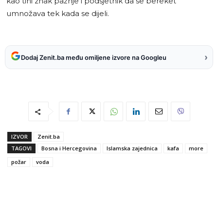
kao tihi znak pažnje i podsjetnik da se bereket
umnožava tek kada se dijeli.
›
Dodaj Zenit.ba među omiljene izvore na Googleu
IZVOR
Zenit.ba
TAGOVI
Bosna i Hercegovina
Islamska zajednica
kafa
more
požar
voda