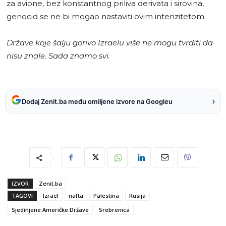
za avione, bez konstantnog priliva derivata i sirovina,
genocid se ne bi mogao nastaviti ovim intenzitetom.
Države koje šalju gorivo Izraelu više ne mogu tvrditi da
nisu znale. Sada znamo svi.
›
Dodaj Zenit.ba među omiljene izvore na Googleu
IZVOR
Zenit.ba
TAGOVI
Izrael
nafta
Palestina
Rusija
Sjedinjene Američke Države
Srebrenica