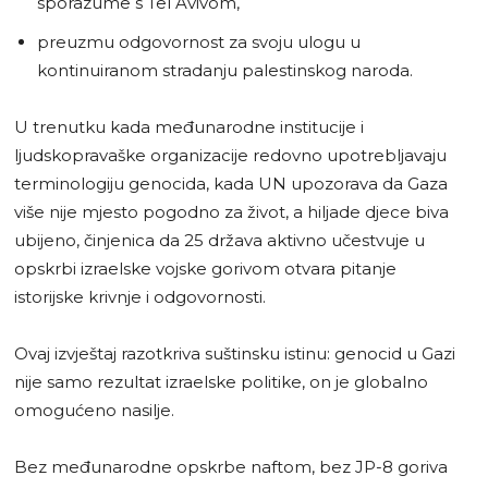
sporazume s Tel Avivom,
preuzmu odgovornost za svoju ulogu u
kontinuiranom stradanju palestinskog naroda.
U trenutku kada međunarodne institucije i
ljudskopravaške organizacije redovno upotrebljavaju
terminologiju genocida, kada UN upozorava da Gaza
više nije mjesto pogodno za život, a hiljade djece biva
ubijeno, činjenica da 25 država aktivno učestvuje u
opskrbi izraelske vojske gorivom otvara pitanje
istorijske krivnje i odgovornosti.
Ovaj izvještaj razotkriva suštinsku istinu: genocid u Gazi
nije samo rezultat izraelske politike, on je globalno
omogućeno nasilje.
Bez međunarodne opskrbe naftom, bez JP-8 goriva