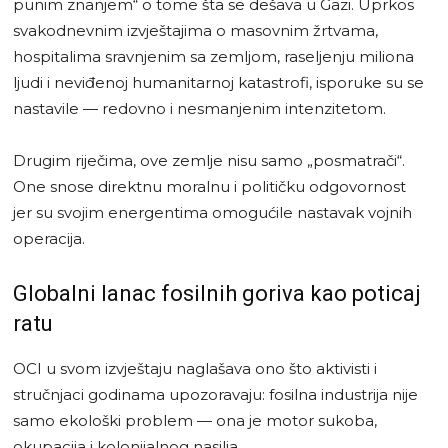
punim znanjem“ o tome šta se dešava u Gazi. Uprkos
svakodnevnim izvještajima o masovnim žrtvama,
hospitalima sravnjenim sa zemljom, raseljenju miliona
ljudi i neviđenoj humanitarnoj katastrofi, isporuke su se
nastavile — redovno i nesmanjenim intenzitetom.
Drugim riječima, ove zemlje nisu samo „posmatrači“.
One snose direktnu moralnu i političku odgovornost
jer su svojim energentima omogućile nastavak vojnih
operacija.
Globalni lanac fosilnih goriva kao poticaj
ratu
OCI u svom izvještaju naglašava ono što aktivisti i
stručnjaci godinama upozoravaju: fosilna industrija nije
samo ekološki problem — ona je motor sukoba,
okupacija i kolonijalnog nasilja.