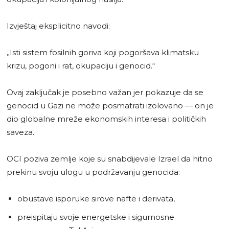
Izvještaj eksplicitno navodi:
„Isti sistem fosilnih goriva koji pogoršava klimatsku
krizu, pogoni i rat, okupaciju i genocid.“
Ovaj zaključak je posebno važan jer pokazuje da se
genocid u Gazi ne može posmatrati izolovano — on je
dio globalne mreže ekonomskih interesa i političkih
saveza.
OCI poziva zemlje koje su snabdijevale Izrael da hitno
prekinu svoju ulogu u podržavanju genocida:
obustave isporuke sirove nafte i derivata,
preispitaju svoje energetske i sigurnosne