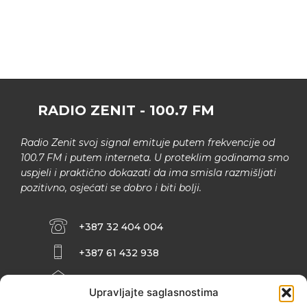
RADIO ZENIT - 100.7 FM
Radio Zenit svoj signal emituje putem frekvencije od
100.7 FM i putem interneta. U proteklim godinama smo
uspjeli i praktično dokazati da ima smisla razmišljati
pozitivno, osjećati se dobro i biti bolji.
+387 32 404 004
+387 61 432 938
INFO@ZENIT.BA
Upravljajte saglasnostima
HUSEINA KULENOVIĆA BR. 2 (RK