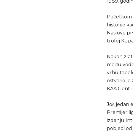
1989. godin
Početkom ta
historije k
Naslove prv
trofej Kupa
Nakon zlat
među vodeć
vrhu tabele
ostvario j
KAA Gent u
Još jedan e
Premijer li
izdanju Int
pobjedi od