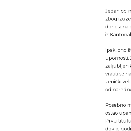
Jedan od na
zbog izuzet
donesena o
iz Kantona
Ipak, ono š
upornosti. 
zaljubljeni
vratiti se 
zenički vel
od naredne
Posebno mje
ostao upam
Prvu titul
dok je godi