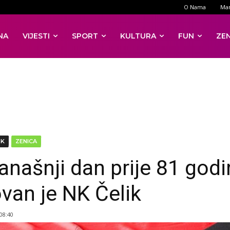
O Nama
Mar
NA
VIJESTI
SPORT
KULTURA
FUN
ZE
DK
ZENICA
anašnji dan prije 81 god
van je NK Čelik
 08:40