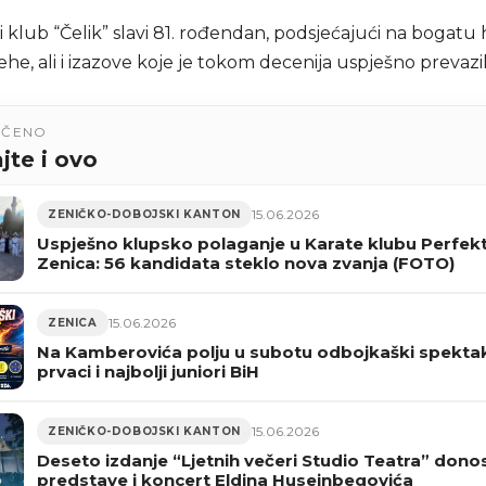
lub “Čelik” slavi 81. rođendan, podsjećajući na bogatu hi
ehe, ali i izazove koje je tokom decenija uspješno prevazil
UČENO
jte i ovo
15.06.2026
ZENIČKO-DOBOJSKI KANTON
Uspješno klupsko polaganje u Karate klubu Perfek
Zenica: 56 kandidata steklo nova zvanja (FOTO)
15.06.2026
ZENICA
Na Kamberovića polju u subotu odbojkaški spektakl
prvaci i najbolji juniori BiH
15.06.2026
ZENIČKO-DOBOJSKI KANTON
Deseto izdanje “Ljetnih večeri Studio Teatra” donosi
predstave i koncert Eldina Huseinbegovića