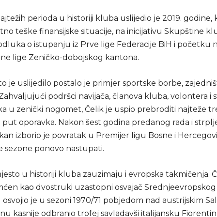
jtežih perioda u historiji kluba uslijedio je 2019. godine, 
no teške finansijske situacije, na inicijativu Skupštine kl
dluka o istupanju iz Prve lige Federacije BiH i početku
lne lige Zeničko-dobojskog kantona.
to je uslijedilo postalo je primjer sportske borbe, zajedniš
Zahvaljujući podršci navijača, članova kluba, volontera i s
ka u zenički nogomet, Čelik je uspio prebroditi najteže t
na put oporavka. Nakon šest godina predanog rada i strplj
ikan izborio je povratak u Premijer ligu Bosne i Hercegov
 sezone ponovo nastupati.
sto u historiji kluba zauzimaju i evropska takmičenja. Če
ćen kao dvostruki uzastopni osvajač Srednjeevropskog
u osvojio je u sezoni 1970/71 pobjedom nad austrijskim S
nu kasnije odbranio trofej savladavši italijansku Fiorenti