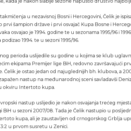
e, kada je nakon slabije sezone napustio društvo najbolji
kmičenja u nezavisnoj Bosni i Hercegovini, Čelik je ispis
ao prvi šampion države i prvi osvajač Kupa Bosne i Herceg
aka osvajao je 1994. godine te u sezonama 1995/96 i 1996
 podizao 1994. te u sezoni 1995/96.
nog perioda uslijedile su godine u kojima se klub uglav
im ekipama Premijer lige BiH, redovno završavajući pr
. Čelik je ostao jedan od najuglednijih bh. klubova, a 20
e zapažen nastup na međunarodnoj sceni savladavši Denizl
 okviru Intertoto kupa.
vropski nastup uslijedio je nakon osvajanja trećeg mjest
gi BiH u sezoni 2007/08. Tada je Čelik nastupio u poslje
ertoto kupa, ali je zaustavljen od crnogorskog Grblja up
 3:2 u prvom susretu u Zenici.