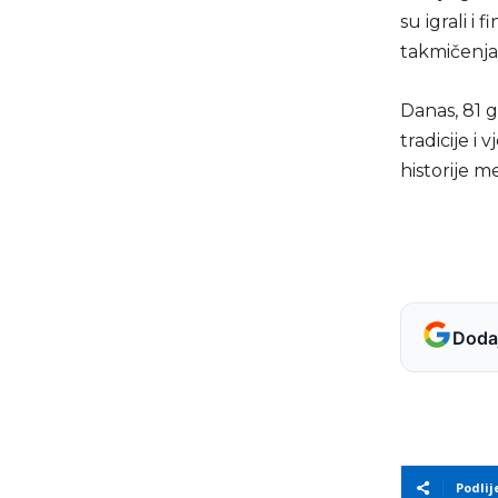
su igrali i 
takmičenja
Danas, 81 
tradicije i
historije 
Dodaj
Podlij