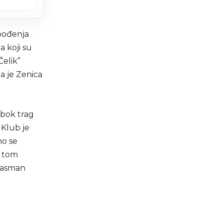
obođenja
a koji su
Čelik”
ma je Zenica
ubok trag
 Klub je
no se
U tom
plasman