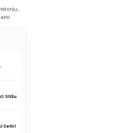
storiju,
azio.
t
: Stižu
 četiri