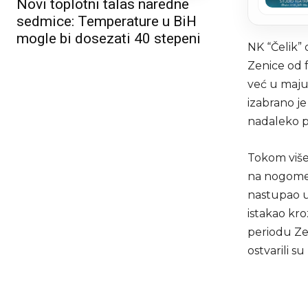
Novi toplotni talas naredne
sedmice: Temperature u BiH
mogle bi dosezati 40 stepeni
NK “Čelik”
Zenice od f
već u maju
izabrano je
nadaleko p
Tokom više 
na nogomet
nastupao u
istakao kro
periodu Ze
ostvarili s