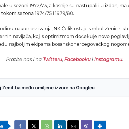
finale u sezoni 1972/73, a kasnije su nastupali i u izdanjima
 tokom sezona 1974/75 i 1979/80.
godinu nakon osnivanja, NK Čelik ostaje simbol Zenice, k
 vjernih navijača, koji s optimizmom dočekuje novo poglavl
među najboljim ekipama bosanskohercegovačkog nogome
Pratite nas i na
Twitteru
,
Facebooku
i
Instagramu
.
 Zenit.ba među omiljene izvore na Googleu
eli