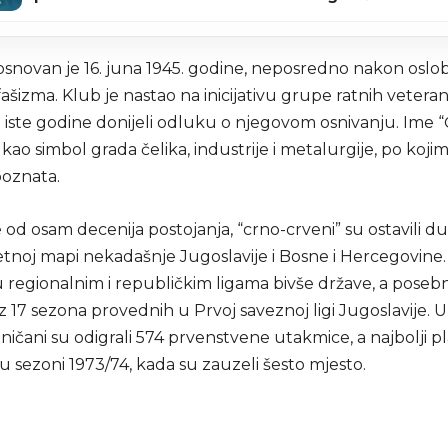
 osnovan je 16. juna 1945. godine, neposredno nakon osl
ašizma. Klub je nastao na inicijativu grupe ratnih veteran
 iste godine donijeli odluku o njegovom osnivanju. Ime “
 kao simbol grada čelika, industrije i metalurgije, po koji
oznata.
od osam decenija postojanja, “crno-crveni” su ostavili d
noj mapi nekadašnje Jugoslavije i Bosne i Hercegovine.
 regionalnim i republičkim ligama bivše države, a poseb
z 17 sezona provednih u Prvoj saveznoj ligi Jugoslavije. 
ničani su odigrali 574 prvenstvene utakmice, a najbolji 
u u sezoni 1973/74, kada su zauzeli šesto mjesto.