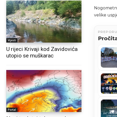
Nogometni k
velike uspj
PREPOR
Pročita
Vijesti
U rijeci Krivaji kod Zavidovića
utopio se muškarac
Portal