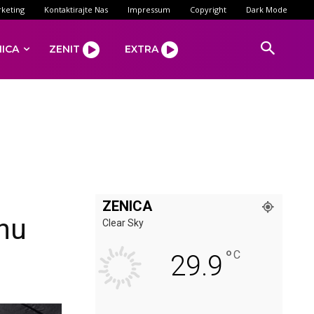
keting
Kontaktirajte Nas
Impressum
Copyright
Dark Mode
NICA
ZENIT
EXTRA
ZENICA
inu
Clear Sky
°
C
29.9