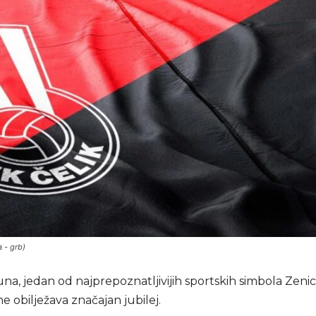
 - grb)
juna, jedan od najprepoznatljivijih sportskih simbola Zenic
 obilježava značajan jubilej.