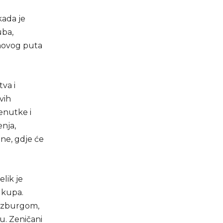
kada je
uba,
 novog puta
tva i
vih
renutke i
enja,
ine, gdje će
lik je
 kupa.
alzburgom,
nu. Zeničani