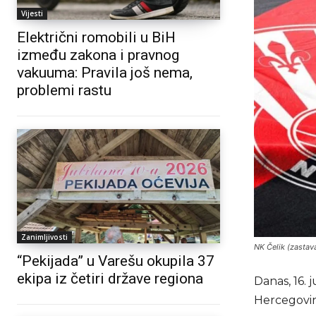
Vijesti
Električni romobili u BiH
između zakona i pravnog
vakuuma: Pravila još nema,
problemi rastu
Zanimljivosti
NK Čelik (zastava
“Pekijada” u Varešu okupila 37
ekipa iz četiri države regiona
Danas, 16. 
Hercegovine