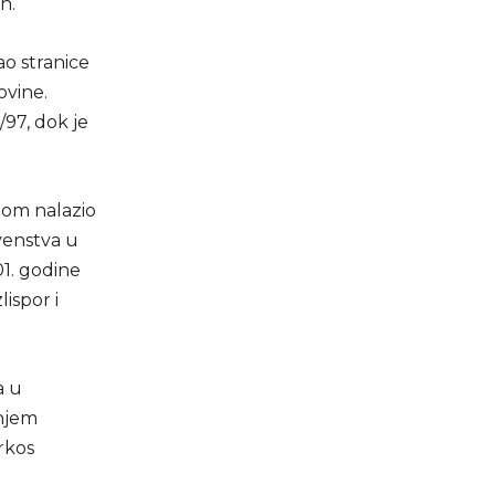
h.
ao stranice
ovine.
/97, dok je
nom nalazio
venstva u
01. godine
ispor i
a u
dnjem
rkos