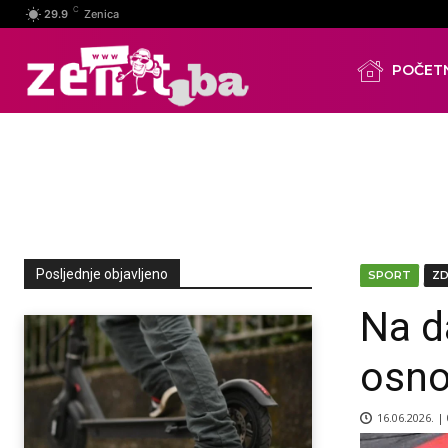
C
29.9
Zenica
POČET
Posljednje objavljeno
SPORT
Z
Na d
osno
16.06.2026. |