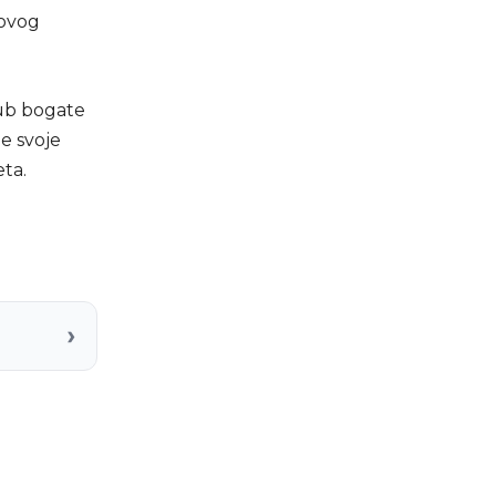
 ovog
lub bogate
je svoje
ta.
›