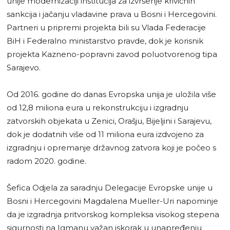
unije modernizaciji institucija za izvršenje krivičnih
sankcija i jačanju vladavine prava u Bosni i Hercegovini.
Partneri u pripremi projekta bili su Vlada Federacije
BiH i Federalno ministarstvo pravde, dok je korisnik
projekta Kazneno-popravni zavod poluotvorenog tipa
Sarajevo.
Od 2016. godine do danas Evropska unija je uložila više
od 12,8 miliona eura u rekonstrukciju i izgradnju
zatvorskih objekata u Zenici, Orašju, Bijeljini i Sarajevu,
dok je dodatnih više od 11 miliona eura izdvojeno za
izgradnju i opremanje državnog zatvora koji je počeo s
radom 2020. godine.
Šefica Odjela za saradnju Delegacije Evropske unije u
Bosni i Hercegovini Magdalena Mueller-Uri napominje
da je izgradnja pritvorskog kompleksa visokog stepena
sigurnosti na Igmanu važan iskorak u unapređenju