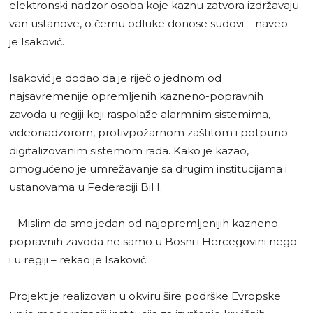
elektronski nadzor osoba koje kaznu zatvora izdržavaju
van ustanove, o čemu odluke donose sudovi – naveo
je Isaković.
Isaković je dodao da je riječ o jednom od
najsavremenije opremljenih kazneno-popravnih
zavoda u regiji koji raspolaže alarmnim sistemima,
videonadzorom, protivpožarnom zaštitom i potpuno
digitalizovanim sistemom rada. Kako je kazao,
omogućeno je umrežavanje sa drugim institucijama i
ustanovama u Federaciji BiH.
– Mislim da smo jedan od najopremljenijih kazneno-
popravnih zavoda ne samo u Bosni i Hercegovini nego
i u regiji – rekao je Isaković.
Projekt je realizovan u okviru šire podrške Evropske