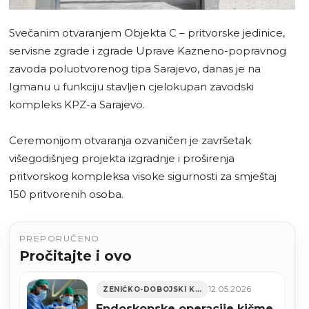
Svečanim otvaranjem Objekta C – pritvorske jedinice,
servisne zgrade i zgrade Uprave Kazneno-popravnog
zavoda poluotvorenog tipa Sarajevo, danas je na
Igmanu u funkciju stavljen cjelokupan zavodski
kompleks KPZ-a Sarajevo.
Ceremonijom otvaranja ozvaničen je završetak
višegodišnjeg projekta izgradnje i proširenja
pritvorskog kompleksa visoke sigurnosti za smještaj
150 pritvorenih osoba.
PREPORUČENO
Pročitajte i ovo
12.05.2026
ZENIČKO-DOBOJSKI KANTON
Endoskopske operacije kičme