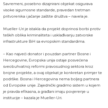
Savremeni, posebno dizajnirani objekat osigurava
visoke sigurnosne standarde, pravedan tretman
pritvorenika i jačanje zaštite društva – navela je.
Mueller-Uri je istakla da projekt doprinosi borbi protiv
teških oblika kriminaliteta i usklađivanju zatvorske
infrastrukture BiH sa evropskim standardima.
– Kao najveći donator i pouzdan partner Bosne i
Hercegovine, Evropska unija ostaje posvećena
sveobuhvatnoj reformi pravosudnog sektora kroz
brojne projekte, a ovaj objekat je konkretan primjer te
podrške. Bosna i Hercegovina nema boljeg partnera
od Evropske unije. Zajednički gradimo sistem u kojem
je pravda efikasna, a građani imaju povjerenje u
institucije – kazala je Mueller-Uri.