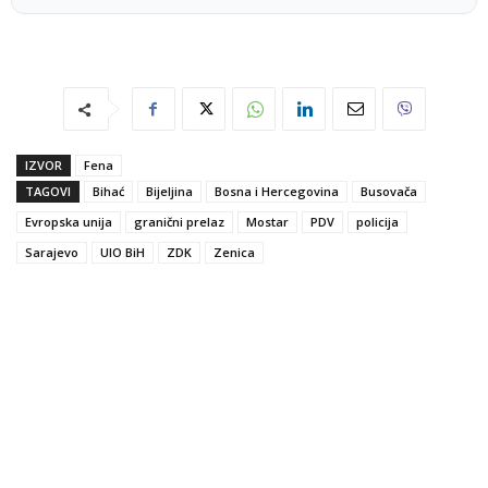
IZVOR
Fena
TAGOVI
Bihać
Bijeljina
Bosna i Hercegovina
Busovača
Evropska unija
granični prelaz
Mostar
PDV
policija
Sarajevo
UIO BiH
ZDK
Zenica