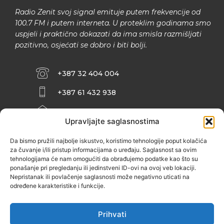
Radio Zenit svoj signal emituje putem frekvencije od
100.7 FM i putem interneta. U proteklim godinama smo
uspjeli i praktično dokazati da ima smisla razmišljati
pozitivno, osjećati se dobro i biti bolji.
+387 32 404 004
+387 61 432 938
INFO@ZENIT.BA
Upravljajte saglasnostima
HUSEINA KULENOVIĆA BR. 2 (RK
ZENIČANKA, 3. SPRAT), 72000 ZENICA
Da bismo pružili najbolje iskustvo, koristimo tehnologije poput kolačića
za čuvanje i/ili pristup informacijama o uređaju. Saglasnost sa ovim
tehnologijama će nam omogućiti da obrađujemo podatke kao što su
ponašanje pri pregledanju ili jedinstveni ID-ovi na ovoj veb lokaciji.
Nepristanak ili povlačenje saglasnosti može negativno uticati na
određene karakteristike i funkcije.
Prihvati