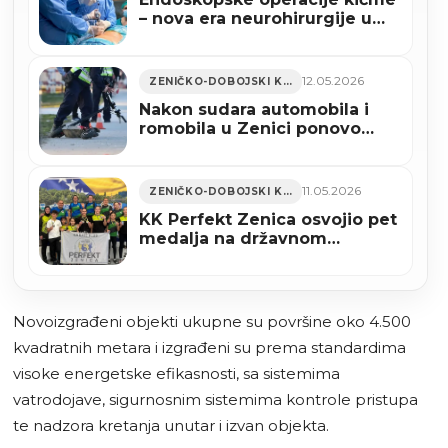
– nova era neurohirurgije u
Kantonalnoj bolnici Zenica
(FOTO)
12.05.2026
ZENIČKO-DOBOJSKI KANTON
Nakon sudara automobila i
romobila u Zenici ponovo
aktuelizirano pitanje
sigurnosti u saobraćaju
11.05.2026
ZENIČKO-DOBOJSKI KANTON
KK Perfekt Zenica osvojio pet
medalja na državnom
prvenstvu i izborio četiri
mjesta u reprezentaciji BiH
(FOTO)
Novoizgrađeni objekti ukupne su površine oko 4.500
kvadratnih metara i izgrađeni su prema standardima
visoke energetske efikasnosti, sa sistemima
vatrodojave, sigurnosnim sistemima kontrole pristupa
te nadzora kretanja unutar i izvan objekta.