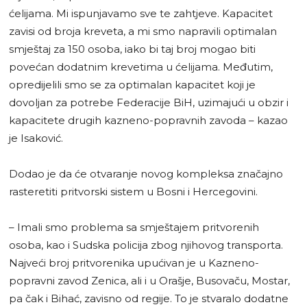
ćelijama. Mi ispunjavamo sve te zahtjeve. Kapacitet
zavisi od broja kreveta, a mi smo napravili optimalan
smještaj za 150 osoba, iako bi taj broj mogao biti
povećan dodatnim krevetima u ćelijama. Međutim,
opredijelili smo se za optimalan kapacitet koji je
dovoljan za potrebe Federacije BiH, uzimajući u obzir i
kapacitete drugih kazneno-popravnih zavoda – kazao
je Isaković.
Dodao je da će otvaranje novog kompleksa značajno
rasteretiti pritvorski sistem u Bosni i Hercegovini.
– Imali smo problema sa smještajem pritvorenih
osoba, kao i Sudska policija zbog njihovog transporta.
Najveći broj pritvorenika upućivan je u Kazneno-
popravni zavod Zenica, ali i u Orašje, Busovaču, Mostar,
pa čak i Bihać, zavisno od regije. To je stvaralo dodatne