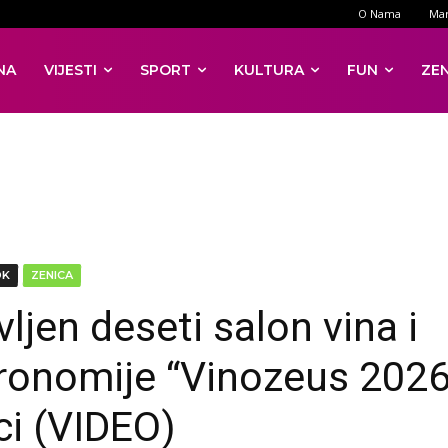
O Nama
Mar
NA
VIJESTI
SPORT
KULTURA
FUN
ZE
DK
ZENICA
ljen deseti salon vina i
ronomije “Vinozeus 2026
ci (VIDEO)