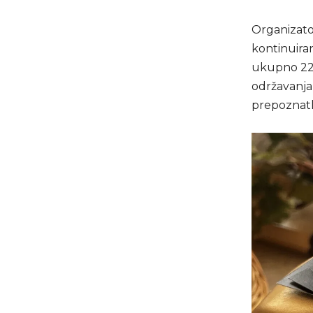
Organizator
kontinuiran
ukupno 220 
održavanja 
prepoznatlj