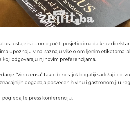
zatora ostaje isti – omogućiti posjetiocima da kroz direkta
ma upoznaju vina, saznaju više o omiljenim etiketama, ali 
 koji odgovaraju njihovim preferencijama.
zdanje “Vinozeusa” tako donosi još bogatiji sadržaj i potv
značajnijih događaja posvećenih vinu i gastronomiji u re
 pogledajte press konferenciju.