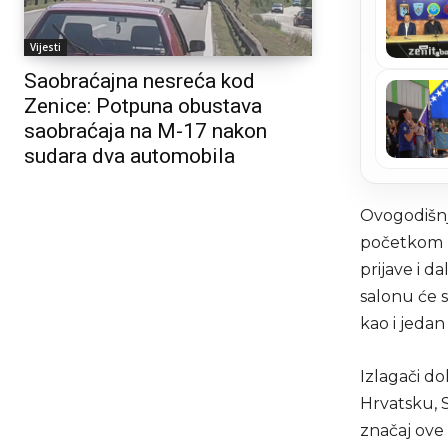
Vijesti
Saobraćajna nesreća kod
Zenice: Potpuna obustava
saobraćaja na M-17 nakon
sudara dva automobila
Ovogodišnji
početkom u 
prijave i d
salonu će s
kao i jedan
Izlagači do
Hrvatsku, S
značaj ove 