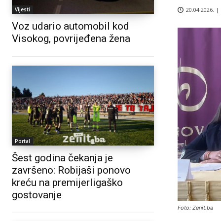
20.04.2026. |
Vijesti
Voz udario automobil kod
Visokog, povrijeđena žena
Portal
Šest godina čekanja je
završeno: Robijaši ponovo
kreću na premijerligaško
gostovanje
Foto: Zenit.ba