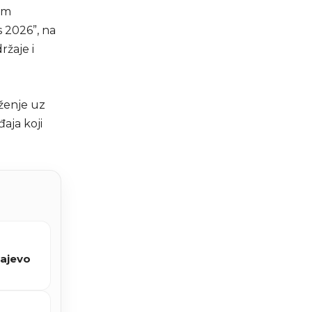
om
 2026”, na
ržaje i
eženje uz
aja koji
rajevo