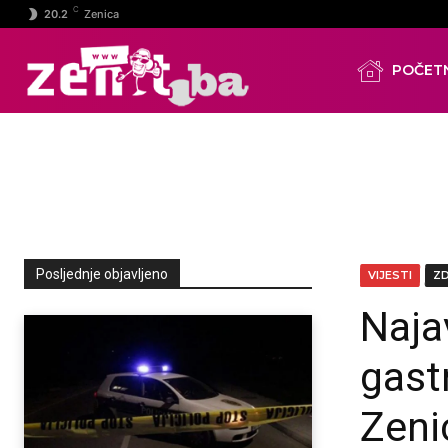
C
20.2
Zenica
POČET
Posljednje objavljeno
VIJESTI
Z
Najav
gast
Zeni