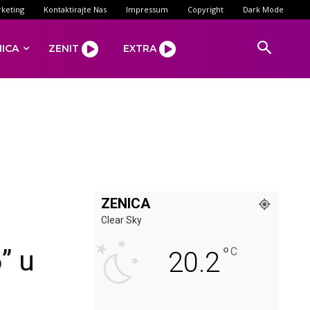
keting
Kontaktirajte Nas
Impressum
Copyright
Dark Mode
NICA
ZENIT
EXTRA
ZENICA
Clear Sky
°
” u
C
20.2