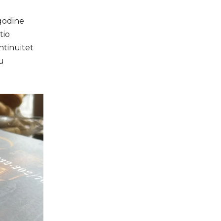
 godine
tio
ntinuitet
 u