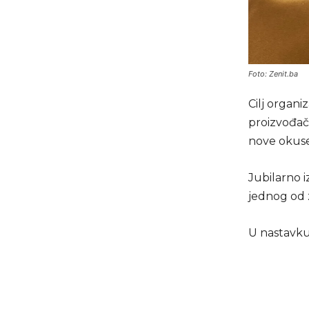
Foto: Zenit.ba
Cilj organi
proizvođači
nove okuse
Jubilarno i
jednog od 
U nastavku