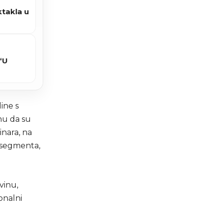
takla u
“U
ine s
nu da su
inara, na
o segmenta,
vinu,
onalni