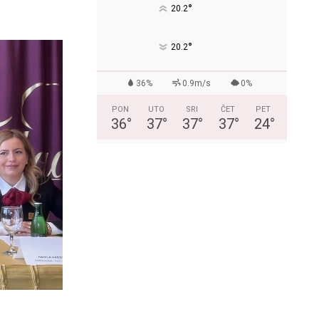
°
20.2
°
20.2
36%
0.9m/s
0%
PON
UTO
SRI
ČET
PET
36
°
37
°
37
°
37
°
24
°