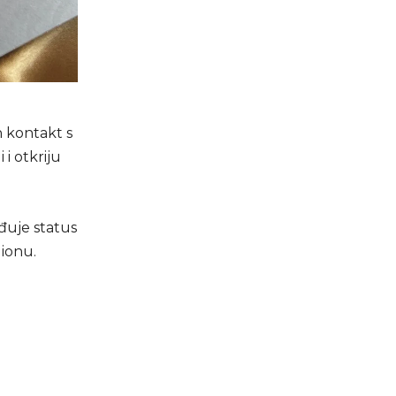
n kontakt s
i otkriju
rđuje status
gionu.