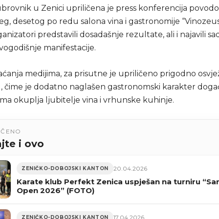
brovnik u Zenici upriličena je press konferencija povod
eg, desetog po redu salona vina i gastronomije “Vinozeus
anizatori predstavili dosadašnje rezultate, ali i najavili sad
vogodišnje manifestacije.
ćanja medijima, za prisutne je upriličeno prigodno osvj
d, čime je dodatno naglašen gastronomski karakter događ
a okuplja ljubitelje vina i vrhunske kuhinje.
UČENO
jte i ovo
20.04.2026
ZENIČKO-DOBOJSKI KANTON
Karate klub Perfekt Zenica uspješan na turniru “Sa
Open 2026” (FOTO)
17.04.2026
ZENIČKO-DOBOJSKI KANTON