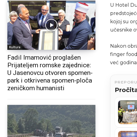
U Hotel Du
predstojeć
kojoj su org
učesnike o
Nakon obra
Kultura
finger foo
Fadil Imamović proglašen
već godinam
Prijateljem romske zajednice:
U Jasenovcu otvoren spomen-
park i otkrivena spomen-ploča
PREPOR
zeničkom humanisti
Pročita