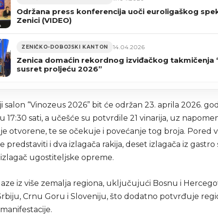
Održana press konferencija uoči euroligaškog spek
Zenici (VIDEO)
14.04.2026
ZENIČKO-DOBOJSKI KANTON
Zenica domaćin rekordnog izviđačkog takmičenja 
susret proljeću 2026”
 salon “Vinozeus 2026” bit će održan 23. aprila 2026. god
17:30 sati, a učešće su potvrdile 21 vinarija, uz napome
alje otvorene, te se očekuje i povećanje tog broja. Pored v
e predstaviti i dva izlagača rakija, deset izlagača iz gastr
 izlagač ugostiteljske opreme.
laze iz više zemalja regiona, uključujući Bosnu i Hercego
rbiju, Crnu Goru i Sloveniju, što dodatno potvrđuje regi
manifestacije.