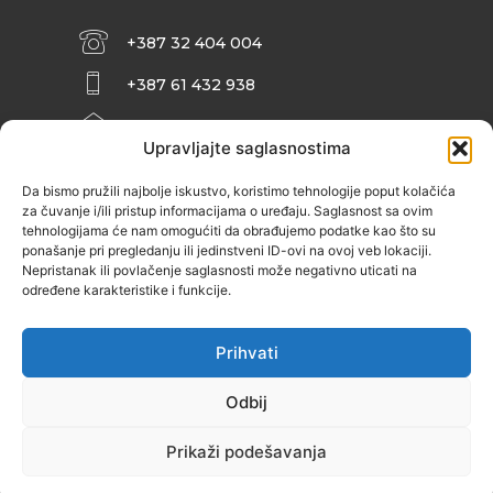
+387 32 404 004
+387 61 432 938
INFO@ZENIT.BA
Upravljajte saglasnostima
HUSEINA KULENOVIĆA BR. 2 (RK
ZENIČANKA, 3. SPRAT), 72000 ZENICA
Da bismo pružili najbolje iskustvo, koristimo tehnologije poput kolačića
za čuvanje i/ili pristup informacijama o uređaju. Saglasnost sa ovim
tehnologijama će nam omogućiti da obrađujemo podatke kao što su
ponašanje pri pregledanju ili jedinstveni ID-ovi na ovoj veb lokaciji.
Nepristanak ili povlačenje saglasnosti može negativno uticati na
određene karakteristike i funkcije.
Prihvati
Odbij
Prikaži podešavanja