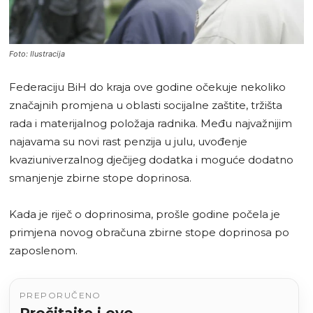
Foto: Ilustracija
Federaciju BiH do kraja ove godine očekuje nekoliko
značajnih promjena u oblasti socijalne zaštite, tržišta
rada i materijalnog položaja radnika. Među najvažnijim
najavama su novi rast penzija u julu, uvođenje
kvaziuniverzalnog dječijeg dodatka i moguće dodatno
smanjenje zbirne stope doprinosa.
Kada je riječ o doprinosima, prošle godine počela je
primjena novog obračuna zbirne stope doprinosa po
zaposlenom.
PREPORUČENO
Pročitajte i ovo