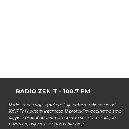
RADIO ZENIT - 100.7 FM
Radio Zenit svoj signal emituje putem frekvencije od
100.7 FM i putem interneta. U proteklim godinama smo
uspjeli i praktično dokazati da ima smisla razmišljati
pozitivno, osjećati se dobro i biti bolji.