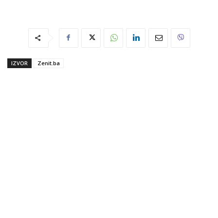
IZVOR
Zenit.ba