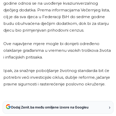
godine odnosi se na uvođenje kvaziuniverzalnog
dječijeg dodatka. Prema informacijama Večernjeg lista,
cilj je da sva djeca u Federaciji BiH do sedme godine
budu obuhvaćena dječijim dodatkom, dok bi za stariju
djecu bio primjenjivan prihodovni cenzus.
Ove najavljene mjere mogle bi donijeti određeno
olakšanje građanima u vremenu visokih troškova života
i inflacijskih pritisaka.
Ipak, za snažnije poboljšanje životnog standarda bit će
potrebni veći investicijski ciklus, dublje reforme, jačanje
pravne sigurnosti i rasterećenije poslovno okruženje.
›
Dodaj Zenit.ba među omiljene izvore na Googleu