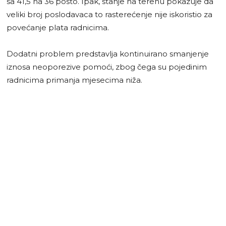
sa 41,5 na 36 posto. Ipak, stanje na terenu pokazuje da
veliki broj poslodavaca to rasterećenje nije iskoristio za
povećanje plata radnicima.
Dodatni problem predstavlja kontinuirano smanjenje
iznosa neoporezive pomoći, zbog čega su pojedinim
radnicima primanja mjesecima niža.