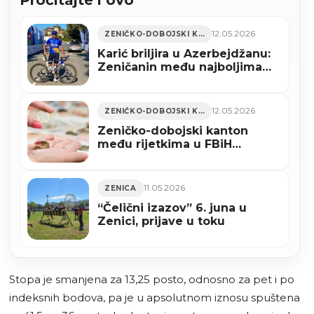
12.05.2026
ZENIČKO-DOBOJSKI KANTON
Karić briljira u Azerbejdžanu:
Zeničanin među najboljima
nakon treće etape
12.05.2026
ZENIČKO-DOBOJSKI KANTON
Zeničko-dobojski kanton
među rijetkima u FBiH
zabilježio rast naplate javnih
prihoda
11.05.2026
ZENICA
“Čelični izazov” 6. juna u
Zenici, prijave u toku
Stopa je smanjena za 13,25 posto, odnosno za pet i po
indeksnih bodova, pa je u apsolutnom iznosu spuštena