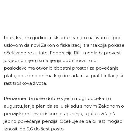
Ipak, krajem godine, u skladu s ranijim najavama i pod
uslovom da novi Zakon o fiskalizaciji transakcija pokaže
očekivane rezultate, Federacija BiH mogla bi provesti
još jednu mjeru smanjenja doprinosa. To bi
poslodavcima otvorilo dodatni prostor za povećanje
plata, posebno onima koji do sada nisu pratili inflacijski
rast troškova života.
Penzioneri bi nove dobre vijesti mogli dočekati u
augustu, jer je plan da se, u skladu s novim Zakonom o
penzijskom i invalidskom osiguranju, u julu izvrši još
jedno povećanje penzija. Očekuje se da bi rast mogao
iznositi od 5,6 do šest posto.