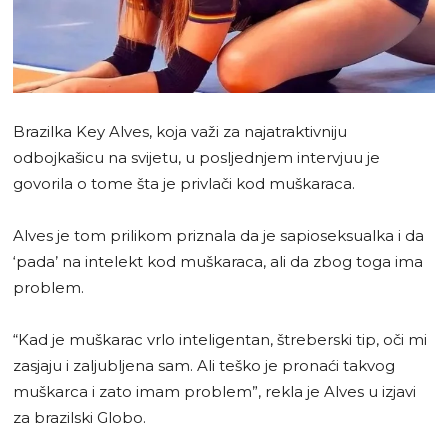
Brazilka Key Alves, koja važi za najatraktivniju
odbojkašicu na svijetu, u posljednjem intervjuu je
govorila o tome šta je privlači kod muškaraca.
Alves je tom prilikom priznala da je sapioseksualka i da
‘pada’ na intelekt kod muškaraca, ali da zbog toga ima
problem.
“Kad je muškarac vrlo inteligentan, štreberski tip, oči mi
zasjaju i zaljubljena sam. Ali teško je pronaći takvog
muškarca i zato imam problem”, rekla je Alves u izjavi
za brazilski Globo.