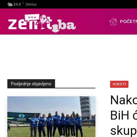
C
24.5
Zenica
POČET
Posljednje objavljeno
VIJESTI
Nako
BiH 
skup