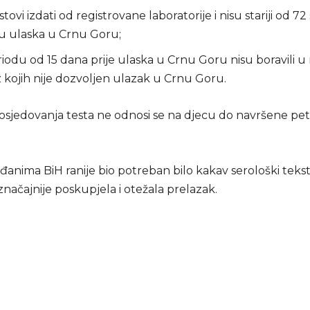
tovi izdati od registrovane laboratorije i nisu stariji od 72
u ulaska u Crnu Goru;
iodu od 15 dana prije ulaska u Crnu Goru nisu boravili u
z kojih nije dozvoljen ulazak u Crnu Goru.
sjedovanja testa ne odnosi se na djecu do navršene pe
đanima BiH ranije bio potreban bilo kakav serološki tekst
načajnije poskupjela i otežala prelazak.