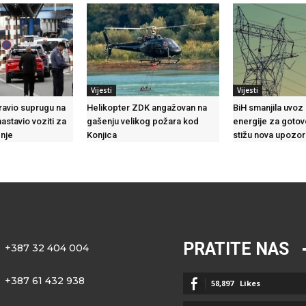
Vijesti
Vijesti
avio suprugu na
Helikopter ZDK angažovan na
BiH smanjila uvoz
astavio voziti za
gašenju velikog požara kod
energije za gotovo
nje
Konjica
stižu nova upozor
PRATITE NAS
+387 32 404 004
+387 61 432 938
58,897
Likes