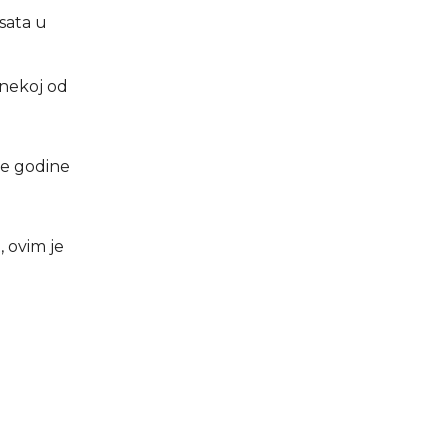
 sata u
 nekoj od
te godine
, ovim je