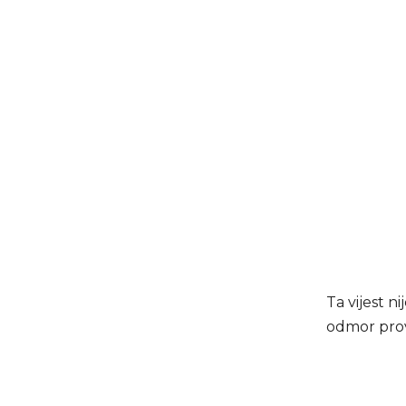
Ta vijest n
odmor prov