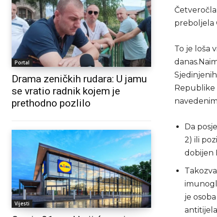
Četveročla
preboljela 
To je loša 
danas.Nai
Portal
Sjedinjenih
Drama zeničkih rudara: U jamu
Republike S
se vratio radnik kojem je
navedenim 
prethodno pozlilo
Da posje
2) ili p
dobijen 
Takozvan
imunoglu
je osoba
Vijesti
antitijela