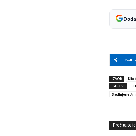
Dodaj
Podlij
IZVOR
Klix.
TAGOVI
BiH
Sjedinjene Am
Pročitajte još