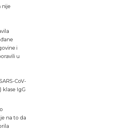
 nije
vila
rađane
govine i
ravili u
 (SARS-CoV-
) klase IgG
vo
je na to da
rila