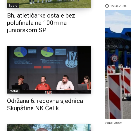
15.08.2020. |
Sport
Bh. atletičarke ostale bez
polufinala na 100m na
juniorskom SP
Portal
Održana 6. redovna sjednica
Skupštine NK Čelik
Foto: Arhiv