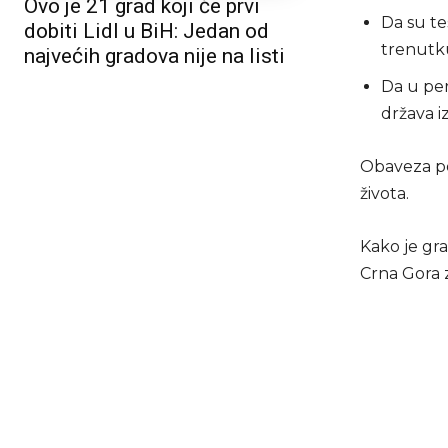
Ovo je 21 grad koji će prvi
Da su tes
dobiti Lidl u BiH: Jedan od
trenutk
najvećih gradova nije na listi
Da u per
država i
Obaveza po
života.
Kako je gra
Crna Gora z