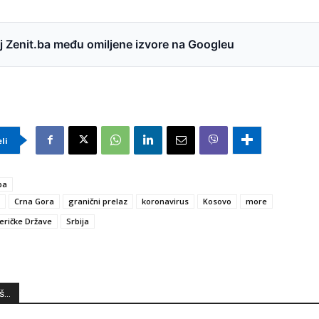
 Zenit.ba među omiljene izvore na Googleu
eli
ba
Crna Gora
granični prelaz
koronavirus
Kosovo
more
eričke Države
Srbija
...