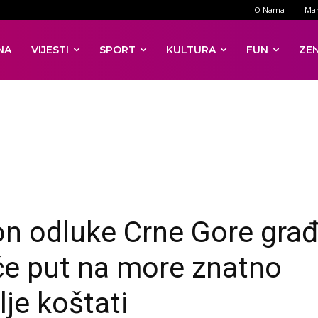
O Nama
Mar
NA
VIJESTI
SPORT
KULTURA
FUN
ZE
n odluke Crne Gore gra
će put na more znatno
lje koštati