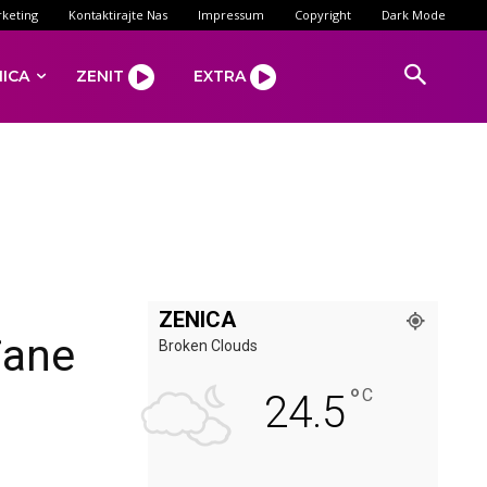
keting
Kontaktirajte Nas
Impressum
Copyright
Dark Mode
NICA
ZENIT
EXTRA
ZENICA
đane
Broken Clouds
°
C
24.5