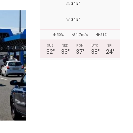
°
24.5
°
24.5
50%
1.7m/s
51%
SUB
NED
PON
UTO
SRI
32
°
33
°
37
°
38
°
24
°