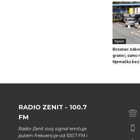
Vijesti
Bosanac zabor
granici, samo n
Njemačku bez 
RADIO ZENIT - 100.7
FM
Radio Zenit svoj signal emituje
putem frekvencije od 100.7 FM i