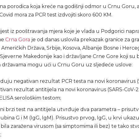
na porodica koja kreće na godišnji odmor u Crnu Goru, a
Covid mora za PCR test izdvojiti skoro 600 KM.
vijest iz pooštravanja mjera koje je vlada u Podgorici napra
me
Crna Gora
je od danas uslovila prekazak granice za g
 Američkih Država, Srbije, Kosova, Albanije Bosne i Herce
jeverne Makedonije kao i državljane Crne Gore koji su bo
državama mogu ući u Crnu Goru uz sljedeće uslove:
duju negativan rezultat PCR testa na novi koronavirus
ozitivan rezultat antitijela na novi koronavirus (SARS-CoV-2
ELISA serološkim testom;
i brzi test na antitijela utvrđuje dva parametra – prisut
bina G i M (IgG, IgM). Prisustvo prvog, IgG, u krvi ukazu
 bila zaražena virusom (sa simptomima ili bez) te tako stvo
;