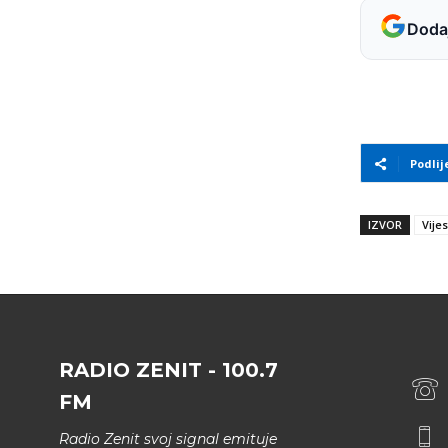
Dodaj
Podlij
IZVOR
Vijes
RADIO ZENIT - 100.7
FM
Radio Zenit svoj signal emituje