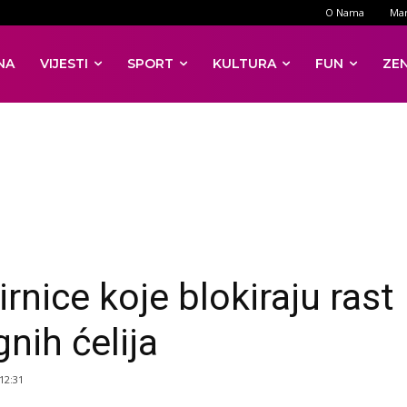
O Nama
Mar
NA
VIJESTI
SPORT
KULTURA
FUN
ZE
rnice koje blokiraju rast
nih ćelija
 12:31