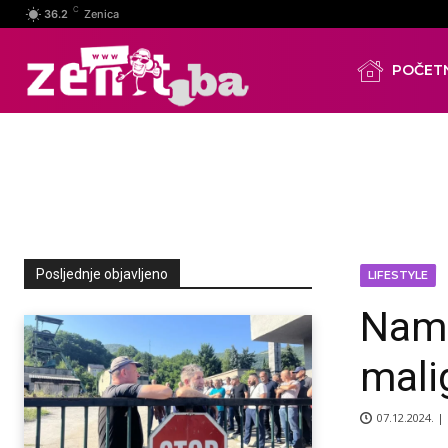
C
36.2
Zenica
POČET
Posljednje objavljeno
LIFESTYLE
Nami
malig
07.12.2024. |