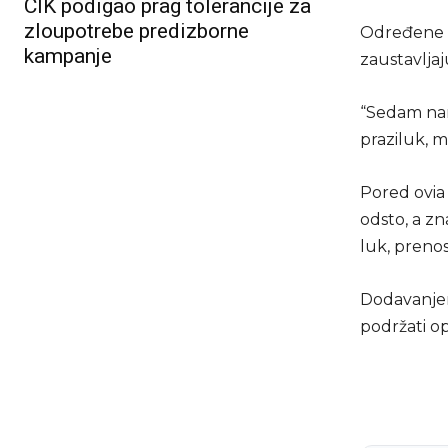
CIK podigao prag tolerancije za
zloupotrebe predizborne
Određene n
kampanje
zaustavljaju
“Sedam nami
praziluk, ml
Pored ovia 
odsto, a zna
luk, prenos
Dodavanjem
podržati op