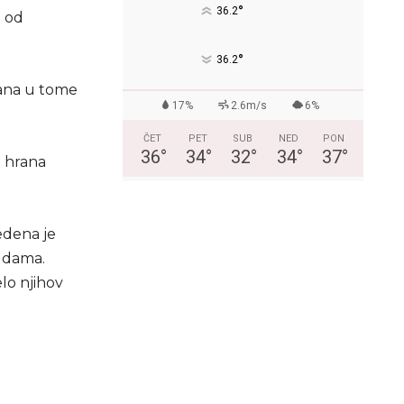
°
36.2
a od
°
36.2
rana u tome
17%
2.6m/s
6%
ČET
PET
SUB
NED
PON
36
°
34
°
32
°
34
°
37
°
a hrana
edena je
sudama.
lo njihov