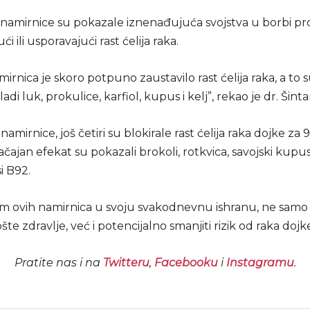
amirnice su pokazale iznenađujuća svojstva u borbi prot
ći ili usporavajući rast ćelija raka.
rnica je skoro potpuno zaustavilo rast ćelija raka, a to su 
adi luk, prokulice, karfiol, kupus i kelj”, rekao je dr. Šinta
namirnice, još četiri su blokirale rast ćelija raka dojke za 
čajan efekat su pokazali brokoli, rotkvica, savojski kupus il
i B92.
 ovih namirnica u svoju svakodnevnu ishranu, ne samo
šte zdravlje, već i potencijalno smanjiti rizik od raka dojk
Pratite nas i na
Twitteru
,
Facebooku
i
Instagramu
.