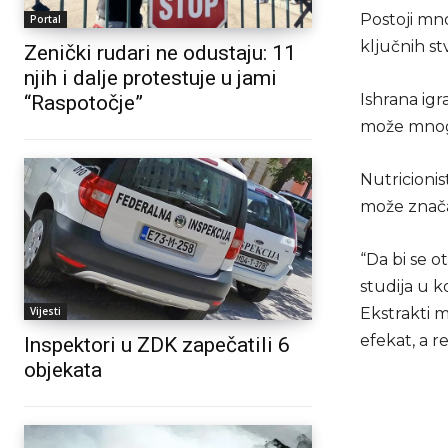
Postoji mno
Portal
ključnih st
Zenički rudari ne odustaju: 11
njih i dalje protestuje u jami
Ishrana ig
“Raspotočje”
može mnog
Nutricionis
može značaj
“Da bi se o
studija u k
Vijesti
Ekstrakti m
efekat, a re
Inspektori u ZDK zapečatili 6
objekata