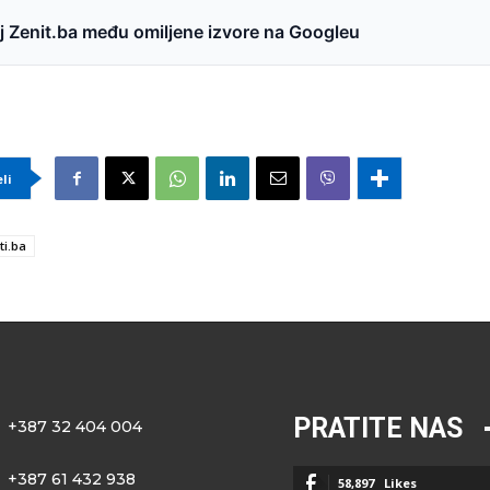
 Zenit.ba među omiljene izvore na Googleu
eli
ti.ba
PRATITE NAS
+387 32 404 004
+387 61 432 938
58,897
Likes