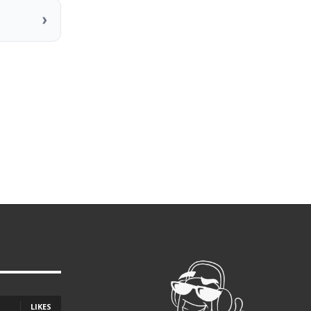
›
LIKES