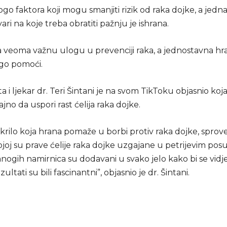
go faktora koji mogu smanjiti rizik od raka dojke, a jedn
vari na koje treba obratiti pažnju je ishrana.
ra veoma važnu ulogu u prevenciji raka, a jednostavna h
o pomoći.
ta i ljekar dr. Teri Šintani je na svom TikToku objasnio koj
no da uspori rast ćelija raka dojke.
tkrilo koja hrana pomaže u borbi protiv raka dojke, sprov
ojoj su prave ćelije raka dojke uzgajane u petrijevim po
nogih namirnica su dodavani u svako jelo kako bi se vidje
zultati su bili fascinantni”, objasnio je dr. Šintani.