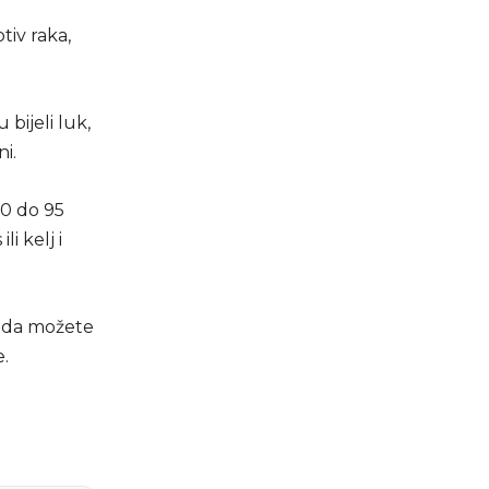
iv raka,
bijeli luk,
ni.
90 do 95
i kelj i
 da možete
e.