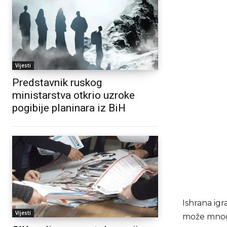
Vijesti
Predstavnik ruskog
ministarstva otkrio uzroke
pogibije planinara iz BiH
Ishrana ig
Vijesti
može mnog