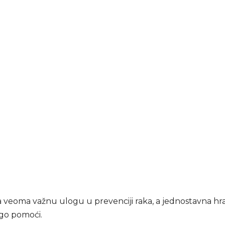
ra veoma važnu ulogu u prevenciji raka, a jednostavna h
o pomoći.