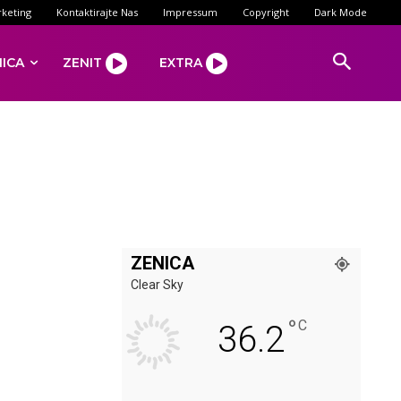
keting
Kontaktirajte Nas
Impressum
Copyright
Dark Mode
NICA
ZENIT
EXTRA
ZENICA
Clear Sky
°
C
36.2