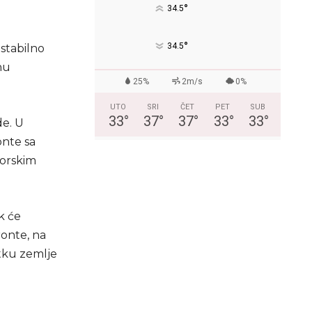
°
34.5
°
34.5
stabilno
nu
25%
2m/s
0%
UTO
SRI
ČET
PET
SUB
33
°
37
°
37
°
33
°
33
°
de. U
onte sa
morskim
k će
ronte, na
tku zemlje