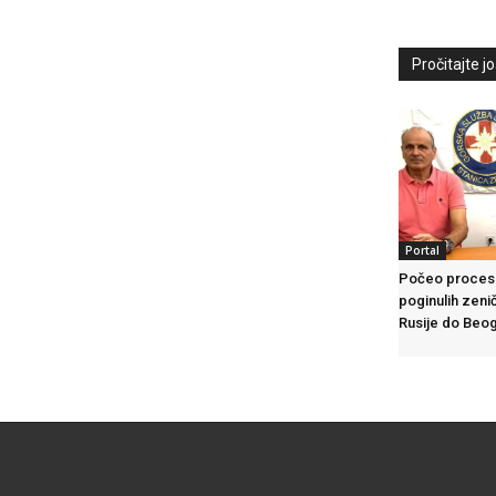
Pročitajte još
Portal
Počeo proces t
poginulih zenič
Rusije do Beo