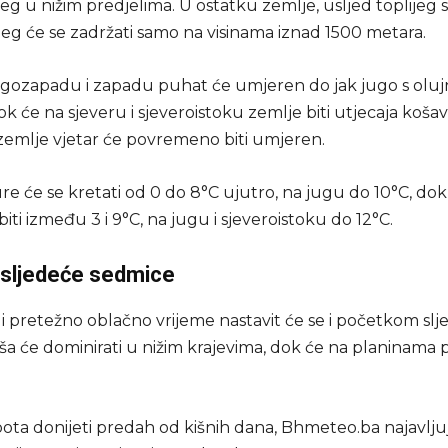
ijeg u nižim predjelima. U ostatku zemlje, usljed toplijeg 
ijeg će se zadržati samo na visinama iznad 1500 metara.
ugozapadu i zapadu puhat će umjeren do jak jugo s olu
k će na sjeveru i sjeveroistoku zemlje biti utjecaja košave
zemlje vjetar će povremeno biti umjeren.
e će se kretati od 0 do 8°C ujutro, na jugu do 10°C, do
 biti između 3 i 9°C, na jugu i sjeveroistoku do 12°C.
sljedeće sedmice
 i pretežno oblačno vrijeme nastavit će se i početkom sl
ša će dominirati u nižim krajevima, dok će na planinama 
bota donijeti predah od kišnih dana, Bhmeteo.ba najavlju