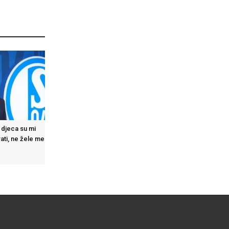
 djeca su mi
ati, ne žele me