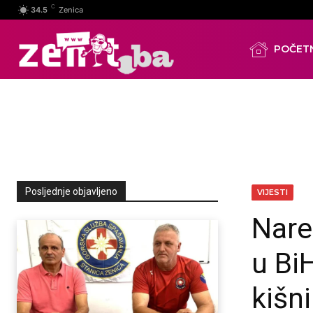
C
34.5
Zenica
POČET
Posljednje objavljeno
VIJESTI
Nare
u Bi
kišn