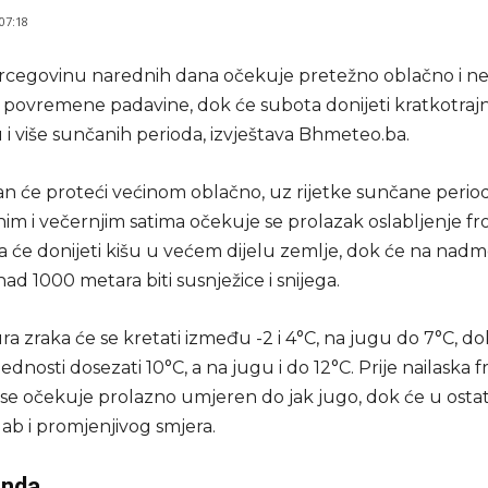
 07:18
rcegovinu narednih dana očekuje pretežno oblačno i ne
z povremene padavine, dok će subota donijeti kratkotraj
ju i više sunčanih perioda, izvještava Bhmeteo.ba.
an će proteći većinom oblačno, uz rijetke sunčane perio
m i večernjim satima očekuje se prolazak oslabljenje fr
ja će donijeti kišu u većem dijelu zemlje, dok će na nad
nad 1000 metara biti susnježice i snijega.
 zraka će se kretati između -2 i 4°C, na jugu do 7°C, do
ednosti dosezati 10°C, a na jugu i do 12°C. Prije nailaska f
se očekuje prolazno umjeren do jak jugo, dok će u osta
slab i promjenjivog smjera.
enda