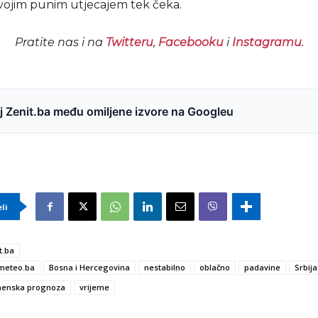
vojim punim utjecajem tek čeka.
Pratite nas i na
Twitteru
,
Facebooku
i
Instagramu
.
 Zenit.ba među omiljene izvore na Googleu
eli
t.ba
meteo.ba
Bosna i Hercegovina
nestabilno
oblačno
padavine
Srbija
enska prognoza
vrijeme