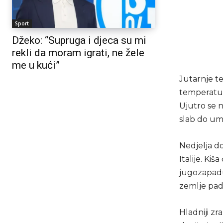
Sport
Džeko: “Supruga i djeca su mi
rekli da moram igrati, ne žele
me u kući”
Jutarnje t
temperature
Ujutro se 
slab do um
Nedjelja do
Italije. Kiš
jugozapadu 
zemlje pada
Hladniji zr