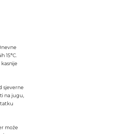
 Dnevne
h 15°C.
 kasnije
ad sjeverne
ti na jugu,
statku
čer može