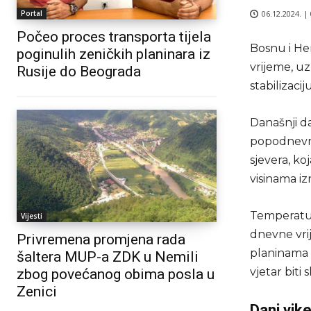
06.12.2024. |
Portal
Počeo proces transporta tijela
Bosnu i He
poginulih zeničkih planinara iz
vrijeme, u
Rusije do Beograda
stabilizaci
Današnji d
popodnevni
sjevera, ko
visinama iz
Temperatura
Vijesti
dnevne vrij
Privremena promjena rada
planinama 
šaltera MUP-a ZDK u Nemili
vjetar biti 
zbog povećanog obima posla u
Zenici
Dani vik