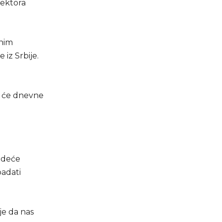
sektora
jnim
 iz Srbije.
k će dnevne
jedeće
padati
je da nas