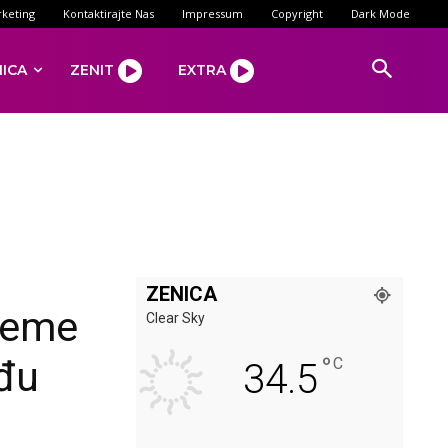
keting
Kontaktirajte Nas
Impressum
Copyright
Dark Mode
NICA
ZENIT
EXTRA
ZENICA
ijeme
Clear Sky
°
eđu
C
34.5