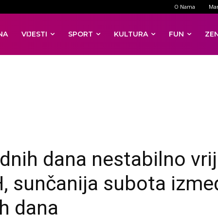
O Nama
Mar
NA
VIJESTI
SPORT
KULTURA
FUN
ZE
dnih dana nestabilno vr
H, sunčanija subota izm
ih dana