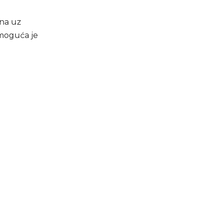
ena uz
 moguća je