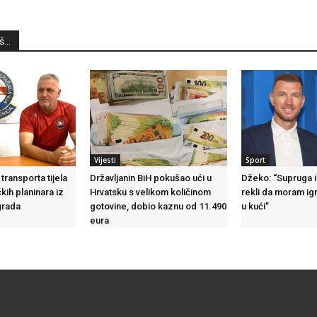
...
Vijesti
Sport
ransporta tijela
Državljanin BiH pokušao ući u
Džeko: “Supruga i
kih planinara iz
Hrvatsku s velikom količinom
rekli da moram igr
grada
gotovine, dobio kaznu od 11.490
u kući”
eura