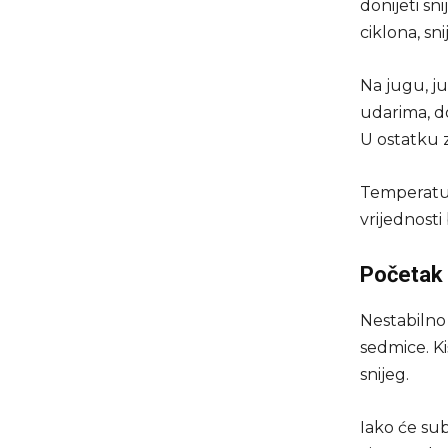
donijeti sn
ciklona, sn
Na jugu, j
udarima, do
U ostatku 
Temperatur
vrijednosti
Početak 
Nestabilno
sedmice. Ki
snijeg.
Iako će su