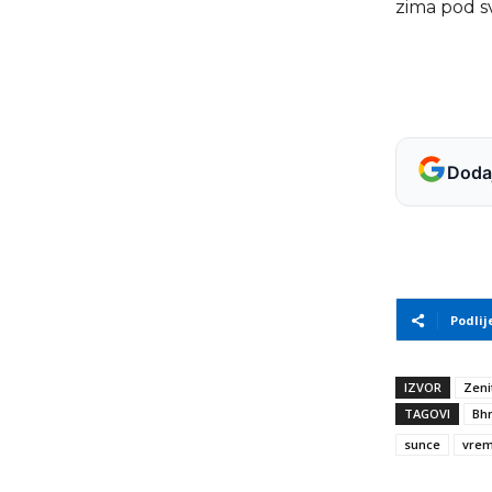
zima pod s
Dodaj
Podlij
IZVOR
Zeni
TAGOVI
Bh
sunce
vrem