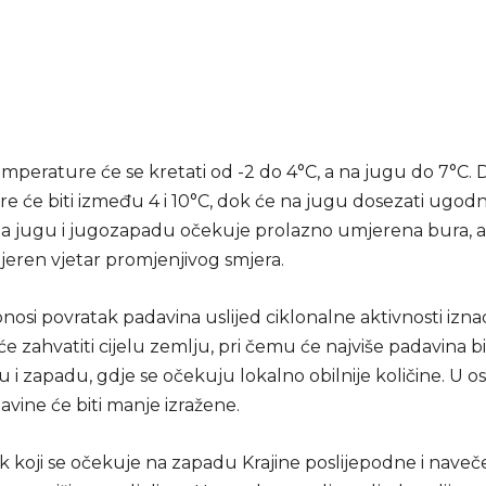
emperature će se kretati od -2 do 4°C, a na jugu do 7°C.
 će biti između 4 i 10°C, dok će na jugu dosezati ugodni
na jugu i jugozapadu očekuje prolazno umjerena bura, a
jeren vjetar promjenjivog smjera.
nosi povratak padavina uslijed ciklonalne aktivnosti izn
a će zahvatiti cijelu zemlju, pri čemu će najviše padavina bi
i zapadu, gdje se očekuju lokalno obilnije količine. U o
vine će biti manje izražene.
ak koji se očekuje na zapadu Krajine poslijepodne i nave