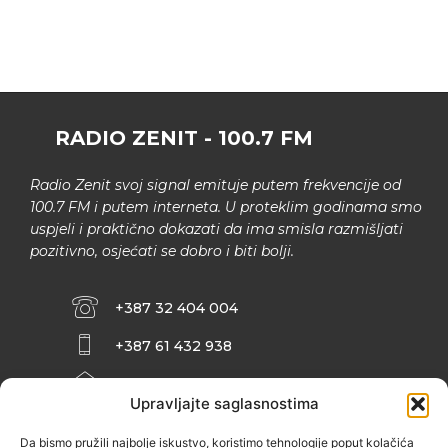
RADIO ZENIT - 100.7 FM
Radio Zenit svoj signal emituje putem frekvencije od
100.7 FM i putem interneta. U proteklim godinama smo
uspjeli i praktično dokazati da ima smisla razmišljati
pozitivno, osjećati se dobro i biti bolji.
+387 32 404 004
+387 61 432 938
INFO@ZENIT.BA
Upravljajte saglasnostima
HUSEINA KULENOVIĆA BR. 2 (RK
ZENIČANKA, 3. SPRAT), 72000 ZENICA
Da bismo pružili najbolje iskustvo, koristimo tehnologije poput kolačića