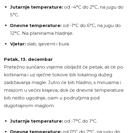
Jutarnje temperature:
od -4°C do 2°C, na jugu do
5°C.
Dnevne temperature:
od -1°C do 6°C, na jugu do
12°C. Na planinama hladnije.
Vjetar:
slab, sjeverni i bura.
Petak, 13. decembar
Pretežno sunčano vrijeme obilježit će petak, ali će po
kotlinama i uz riječne tokove biti lokalnog dužeg
zadržavanja magle. Jutro će biti hladno, s minusima i
mrazom u većini krajeva, dok će dnevne temperature
biti nešto ugodnije, osim u područjima pod
dugotrajnom maglom.
Jutarnje temperature:
od -7°C do 1°C.
Dnevne temperature:
od 0°C do 7°C, na jugu do