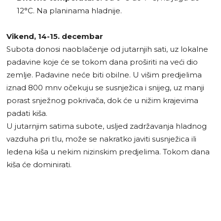
12°C. Na planinama hladnije.
Vikend, 14-15. decembar
Subota donosi naoblačenje od jutarnjih sati, uz lokalne
padavine koje će se tokom dana proširiti na veći dio
zemlje. Padavine neće biti obilne. U višim predjelima
iznad 800 mnv očekuju se susnježica i snijeg, uz manji
porast snježnog pokrivača, dok će u nižim krajevima
padati kiša.
U jutarnjim satima subote, usljed zadržavanja hladnog
vazduha pri tlu, može se nakratko javiti susnježica ili
ledena kiša u nekim nizinskim predjelima. Tokom dana
kiša će dominirati.