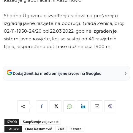
kazao je gradonačelnik Kasumović.
Shodno Ugovoru o izvođenju radova na proširenju i
izgradnji javne rasvjete na području Grada Zenica, broj:
02-11-1950-24/20 od 22.03.2022. godine izgrađen je
sistem javne rasvjete, koji se sastoji od 46 rasvjetnih
tijela, raspoređeno duž trase dužine cca 1900 m.
›
Dodaj Zenit.ba među omiljene izvore na Googleu
IZVOR
Saopštenje za javnost
TAGOVI
Fuad Kasumović
ZDK
Zenica