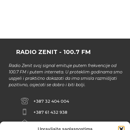
RADIO ZENIT - 100.7 FM
Radio Zenit svoj signal emituje putem frekvencije od
100.7 FM i putem interneta. U proteklim godinama smo
uspjeli i praktično dokazati da ima smisla razmišljati
pozitivno, osjećati se dobro i biti bolji.
+387 32 404 004
+387 61 432 938
INFO@ZENIT.BA
Upravljajte saglasnostima