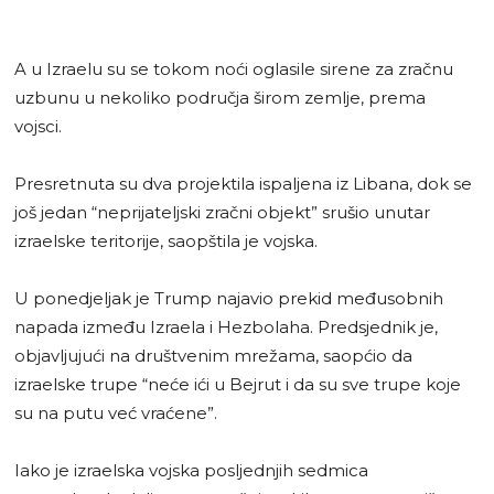
A u Izraelu su se tokom noći oglasile sirene za zračnu
uzbunu u nekoliko područja širom zemlje, prema
vojsci.
Presretnuta su dva projektila ispaljena iz Libana, dok se
još jedan “neprijateljski zračni objekt” srušio unutar
izraelske teritorije, saopštila je vojska.
U ponedjeljak je Trump najavio prekid međusobnih
napada između Izraela i Hezbolaha. Predsjednik je,
objavljujući na društvenim mrežama, saopćio da
izraelske trupe “neće ići u Bejrut i da su sve trupe koje
su na putu već vraćene”.
Iako je izraelska vojska posljednjih sedmica