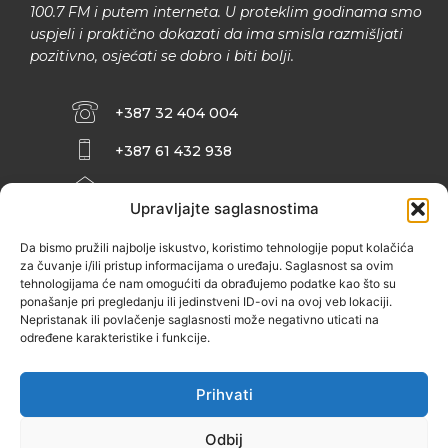
100.7 FM i putem interneta. U proteklim godinama smo
uspjeli i praktično dokazati da ima smisla razmišljati
pozitivno, osjećati se dobro i biti bolji.
+387 32 404 004
+387 61 432 938
INFO@ZENIT.BA
Upravljajte saglasnostima
HUSEINA KULENOVIĆA BR. 2 (RK
ZENIČANKA, 3. SPRAT), 72000 ZENICA
Da bismo pružili najbolje iskustvo, koristimo tehnologije poput kolačića
za čuvanje i/ili pristup informacijama o uređaju. Saglasnost sa ovim
tehnologijama će nam omogućiti da obrađujemo podatke kao što su
ponašanje pri pregledanju ili jedinstveni ID-ovi na ovoj veb lokaciji.
Nepristanak ili povlačenje saglasnosti može negativno uticati na
određene karakteristike i funkcije.
Prihvati
Odbij