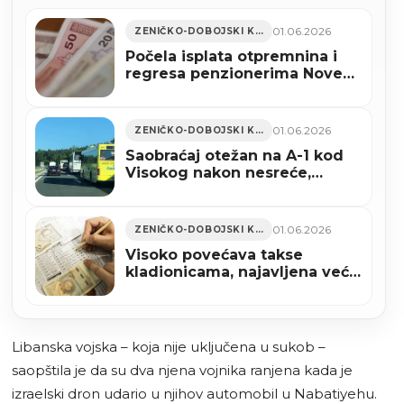
01.06.2026
ZENIČKO-DOBOJSKI KANTON
Počela isplata otpremnina i
regresa penzionerima Nove
Željezare Zenica
01.06.2026
ZENIČKO-DOBOJSKI KANTON
Saobraćaj otežan na A-1 kod
Visokog nakon nesreće,
vozačima upućen apel na
oprez
01.06.2026
ZENIČKO-DOBOJSKI KANTON
Visoko povećava takse
kladionicama, najavljena veća
regulacija igara na sreću
Libanska vojska – koja nije uključena u sukob –
saopštila je da su dva njena vojnika ranjena kada je
izraelski dron udario u njihov automobil u Nabatiyehu.