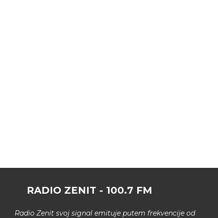
RADIO ZENIT - 100.7 FM
Radio Zenit svoj signal emituje putem frekvencije od