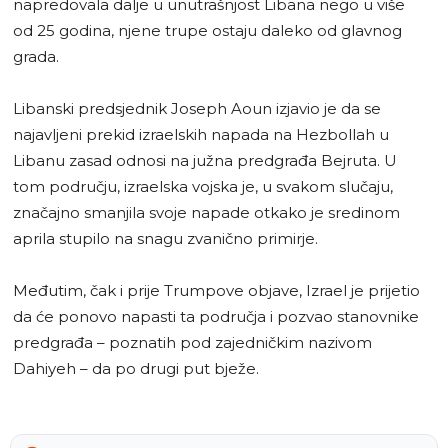
napredovala dalje u unutrašnjost Libana nego u više
od 25 godina, njene trupe ostaju daleko od glavnog
grada.
Libanski predsjednik Joseph Aoun izjavio je da se
najavljeni prekid izraelskih napada na Hezbollah u
Libanu zasad odnosi na južna predgrađa Bejruta. U
tom području, izraelska vojska je, u svakom slučaju,
značajno smanjila svoje napade otkako je sredinom
aprila stupilo na snagu zvanično primirje.
Međutim, čak i prije Trumpove objave, Izrael je prijetio
da će ponovo napasti ta područja i pozvao stanovnike
predgrađa – poznatih pod zajedničkim nazivom
Dahiyeh – da po drugi put bježe.