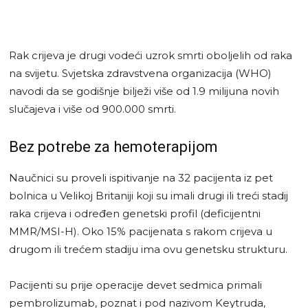
Rak crijeva je drugi vodeći uzrok smrti oboljelih od raka
na svijetu. Svjetska zdravstvena organizacija (WHO)
navodi da se godišnje bilježi više od 1.9 milijuna novih
slučajeva i više od 900.000 smrti.
Bez potrebe za hemoterapijom
Naučnici su proveli ispitivanje na 32 pacijenta iz pet
bolnica u Velikoj Britaniji koji su imali drugi ili treći stadij
raka crijeva i određen genetski profil (deficijentni
MMR/MSI-H). Oko 15% pacijenata s rakom crijeva u
drugom ili trećem stadiju ima ovu genetsku strukturu.
Pacijenti su prije operacije devet sedmica primali
pembrolizumab, poznat i pod nazivom Keytruda,