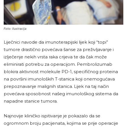
Foto: Ilustracija
Liječnici navode da imunoterapijski lijek koji “topi”
tumore drastično povećava šanse za preživljavanje i
izlječenje nekih vrsta raka crijeva te da čak može
eliminirati potrebu za operacijom. Pembrolizumab
blokira aktivnost molekule PD-1, specifičnog proteina
na površini imunoloških T-stanica koji onemogućava
prepoznavanje malignih stanica. Lijek na taj način
povećava sposobnost našeg imunološkog sistema da
napadne stanice tumora.
Najnovije kliničko ispitivanje je pokazalo da se
ogromnom broju pacijenata, kojima se prije operacije