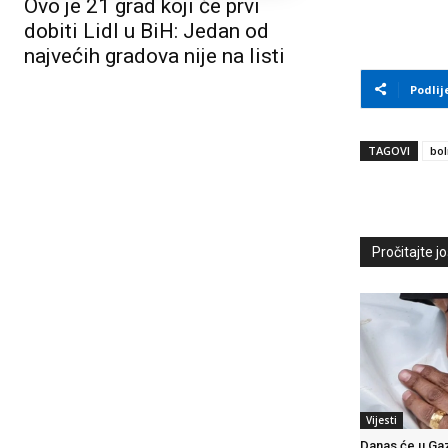
Ovo je 21 grad koji će prvi
dobiti Lidl u BiH: Jedan od
najvećih gradova nije na listi
Podlij
TAGOVI
bol
Pročitajte još
Vijesti
Danas će u Gaz