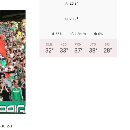
°
20.9
°
20.9
65%
1.2m/s
0%
SUB
NED
PON
UTO
SRI
32
°
33
°
37
°
38
°
28
°
vac za