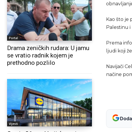
obnavljanje
Kao što je 
Palestinu i
Portal
Prema infor
Drama zeničkih rudara: U jamu
ljudi koji ž
se vratio radnik kojem je
prethodno pozlilo
Navijači C
načine pom
Dodaj
Vijesti