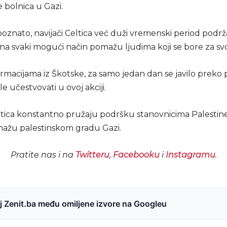
 bolnica u Gazi.
poznato, navijači Celtica već duži vremenski period podr
 na svaki mogući način pomažu ljudima koji se bore za svoj
macijama iz Škotske, za samo jedan dan se javilo preko p
ele učestvovati u ovoj akciji.
eltica konstantno pružaju podršku stanovnicima Palestine
ažu palestinskom gradu Gazi.
Pratite nas i na
Twitteru
,
Facebooku
i
Instagramu
.
 Zenit.ba među omiljene izvore na Googleu