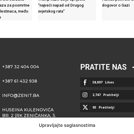
aza za posmrtne
“najveći napad od Drugog
dogovor o Gazi
lestinaca, među
svjetskog rata”
e
PRATITE NAS
+387 32 404 004
+387 61 432 938
58,897
Likes
2,747
Pratitelji
INFO@ZENIT.BA
93
Pratitelji
HUSEINA KULENOVIĆA
BR. 2 (RK ZENIČANKA, 3.
SPRAT), 72000 ZENICA
Upravljajte saglasnostima