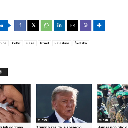
eli
nica
Celtic
Gaza
Izrael
Palestina
Škotska
...
Vijesti
Vijesti
i biti održana
Trump kaže da je spriječio
Hamas potvrdio da