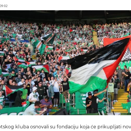
 09:02
otskog kluba osnovali su fondaciju koja će prikupljati no