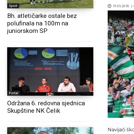
19.05.2018. |
Sport
Bh. atletičarke ostale bez
polufinala na 100m na
juniorskom SP
Portal
Održana 6. redovna sjednica
Skupštine NK Čelik
Navijači šk