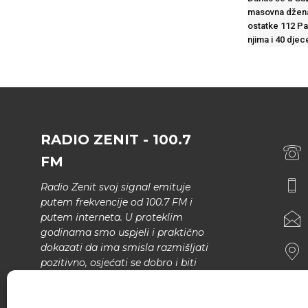
masovna džen
ostatke 112 Pa
njima i 40 djec
RADIO ZENIT - 100.7
FM
Radio Zenit svoj signal emituje
putem frekvencije od 100.7 FM i
putem interneta. U proteklim
godinama smo uspjeli i praktično
dokazati da ima smisla razmišljati
pozitivno, osjećati se dobro i biti
bolji.
U našem programu nema šunda,