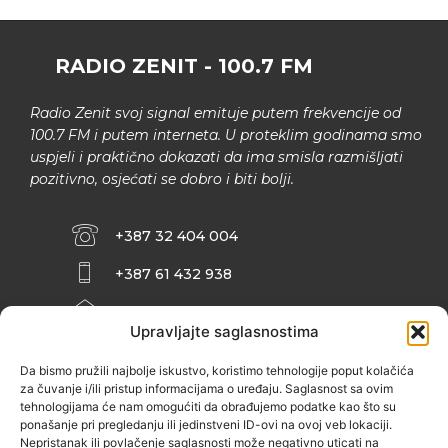
RADIO ZENIT - 100.7 FM
Radio Zenit svoj signal emituje putem frekvencije od
100.7 FM i putem interneta. U proteklim godinama smo
uspjeli i praktično dokazati da ima smisla razmišljati
pozitivno, osjećati se dobro i biti bolji.
+387 32 404 004
+387 61 432 938
INFO@ZENIT.BA
Upravljajte saglasnostima
HUSEINA KULENOVIĆA BR. 2 (RK
ZENIČANKA, 3. SPRAT), 72000 ZENICA
Da bismo pružili najbolje iskustvo, koristimo tehnologije poput kolačića
za čuvanje i/ili pristup informacijama o uređaju. Saglasnost sa ovim
tehnologijama će nam omogućiti da obrađujemo podatke kao što su
ponašanje pri pregledanju ili jedinstveni ID-ovi na ovoj veb lokaciji.
Nepristanak ili povlačenje saglasnosti može negativno uticati na