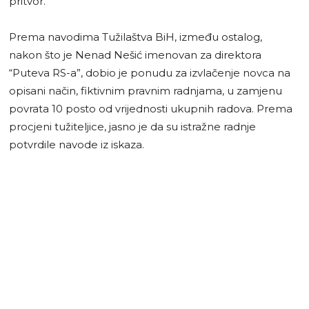
pritvor.
Prema navodima Tužilaštva BiH, između ostalog,
nakon što je Nenad Nešić imenovan za direktora
“Puteva RS-a”, dobio je ponudu za izvlačenje novca na
opisani način, fiktivnim pravnim radnjama, u zamjenu
povrata 10 posto od vrijednosti ukupnih radova. Prema
procjeni tužiteljice, jasno je da su istražne radnje
potvrdile navode iz iskaza.