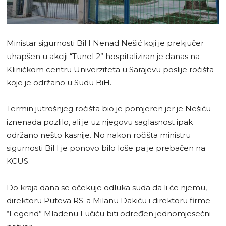
Ministar sigurnosti BiH Nenad Nešić koji je prekjučer
uhapšen u akciji “Tunel 2” hospitaliziran je danas na
Kliničkom centru Univerziteta u Sarajevu poslije ročišta
koje je održano u Sudu BiH.
Termin jutrošnjeg ročišta bio je pomjeren jer je Nešiću
iznenada pozlilo, ali je uz njegovu saglasnost ipak
održano nešto kasnije. No nakon ročišta ministru
sigurnosti BiH je ponovo bilo loše pa je prebačen na
KCUS.
Do kraja dana se očekuje odluka suda da li će njemu,
direktoru Puteva RS-a Milanu Dakiću i direktoru firme
“Legend” Mladenu Lučiću biti određen jednomjesečni