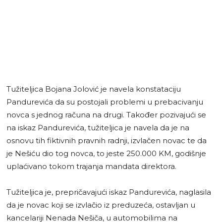
Tužiteljica Bojana Jolović je navela konstataciju
Pandurevića da su postojali problemi u prebacivanju
novca s jednog računa na drugi. Također pozivajući se
na iskaz Pandurevića, tužiteljica je navela da je na
osnovu tih fiktivnih pravnih radnji, izvlačen novac te da
je Nešiću dio tog novca, to jeste 250.000 KM, godišnje
uplaćivano tokom trajanja mandata direktora.
Tužiteljica je, prepričavajući iskaz Pandurevića, naglasila
da je novac koji se izvlačio iz preduzeća, ostavljan u
kancelariji Nenada Nešiča, u automobilima na