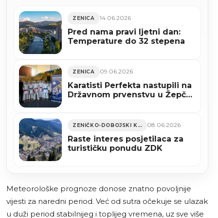
14.06.2026
ZENICA
Pred nama pravi ljetni dan:
Temperature do 32 stepena
09.06.2026
ZENICA
Karatisti Perfekta nastupili na
Državnom prvenstvu u Žepču,
uskoro polaganje za pojaseve
i ljetna škola karatea (FOTO)
08.06.2026
ZENIČKO-DOBOJSKI KANTON
Raste interes posjetilaca za
turističku ponudu ZDK
Meteorološke prognoze donose znatno povoljnije
vijesti za naredni period. Već od sutra očekuje se ulazak
u duži period stabilnijeg i toplijeg vremena, uz sve više