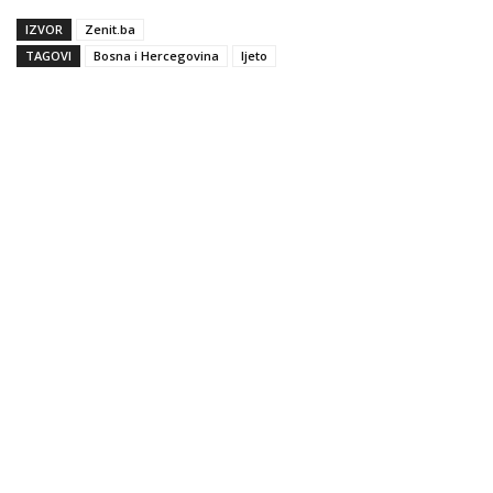
IZVOR
Zenit.ba
TAGOVI
Bosna i Hercegovina
ljeto