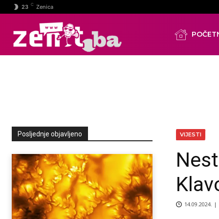
C
23
Zenica
POČET
Posljednje objavljeno
VIJESTI
Nest
Klav
14.09.2024. |