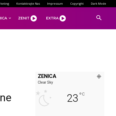
keting
Kontaktirajte Nas
Impressum
Copyright
Dark Mode
NICA
ZENIT
EXTRA
ZENICA
Clear Sky
°
ine
C
23