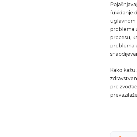
Pojašnjavaj
(ukidanje 
uglavnom i
problema 
procesu, ka
problema u
snabdijevan
Kako kažu, 
zdravstven
proizvođače
prevazilaže