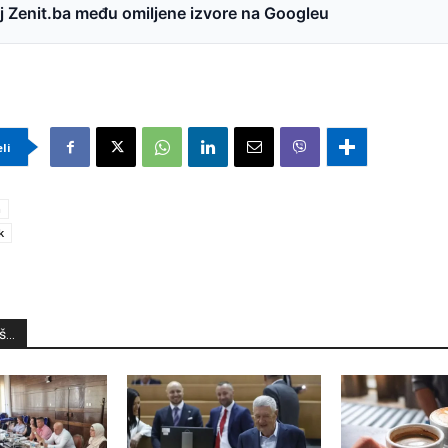
 Zenit.ba među omiljene izvore na Googleu
eli
a
k
...