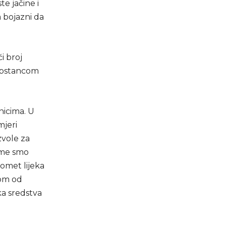
te jačine i
 bojazni da
i broj
supstancom
nicima. U
mjeri
zvole za
čime smo
romet lijeka
nom od
ka sredstva