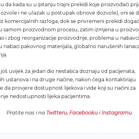
u da kada su u pitanju trajni prekidi koje proizvođači prij
dozvole i ne ulazak u postupak obnove dozvole), oni se
z komercijalnih razloga, dok se privremeni prekidi doga
u samom proizvodnom procesu, zatim izmjena u proiz
o i zbog reorganizacije proizvodnje, problema u nabavci 
 nabaci pakovnog materijala, globalno narušenih lanac
ja.
još uvijek za jedan dio nestašica doznaju od pacijenata,
ih ustanova i na druge načine, nakon čega kontaktiraju
 da provjere dostupnost lijekova i vide koji su načini za
nje nedostupnosti lijeka pacijentima.
Pratite nas i na
Twitteru
,
Facebooku
i
Instagramu
.