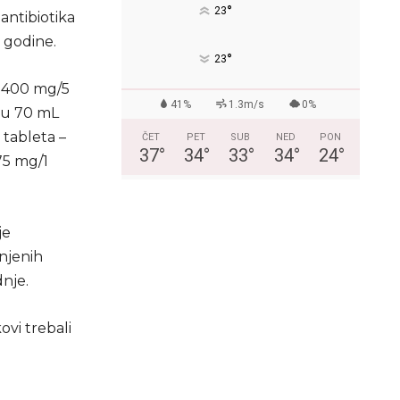
°
23
 antibiotika
a godine.
°
23
, 400 mg/5
41%
1.3m/s
0%
emu 70 mL
 tableta –
ČET
PET
SUB
NED
PON
37
°
34
°
33
°
34
°
24
°
75 mg/1
je
njenih
dnje.
ovi trebali