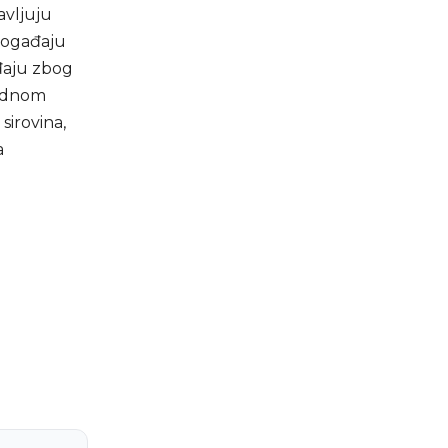
avljuju
 događaju
đaju zbog
vodnom
sirovina,
a