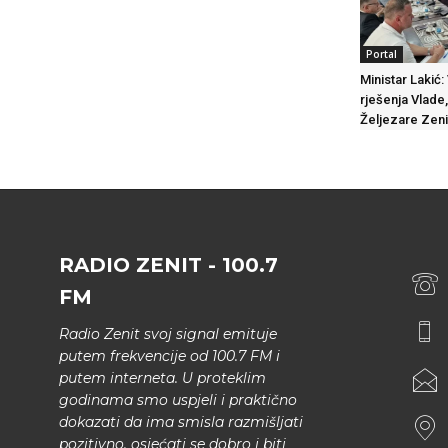
Portal
Ministar Lakić:
rješenja Vlade, 
Željezare Zeni
RADIO ZENIT - 100.7
FM
Radio Zenit svoj signal emituje
putem frekvencije od 100.7 FM i
putem interneta. U proteklim
godinama smo uspjeli i praktično
dokazati da ima smisla razmišljati
pozitivno, osjećati se dobro i biti