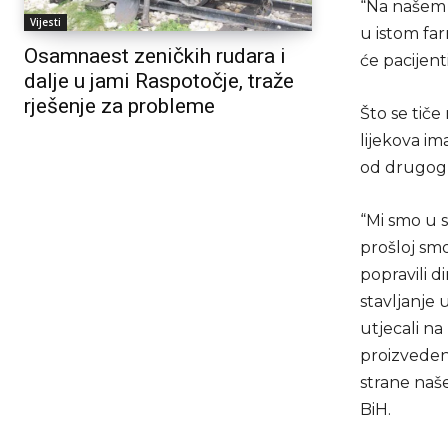
“Na našem t
Vijesti
u istom fa
Osamnaest zeničkih rudara i
će pacijent
dalje u jami Raspotočje, traže
rješenje za probleme
Što se tiče
lijekova i
od drugog 
“Mi smo u 
prošloj smo
popravili 
stavljanje 
utjecali na
proizveden
strane naše
BiH.