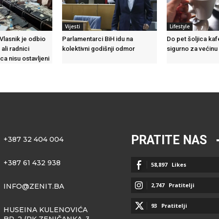
Vijesti
Lifestyle
 Vlasnik je odbio
Parlamentarci BiH idu na
Do pet šoljica ka
ali radnici
kolektivni godišnji odmor
sigurno za većinu
ca nisu ostavljeni
PRATITE NAS
+387 32 404 004
+387 61 432 938
58,897
Likes
2,747
Pratitelji
INFO@ZENIT.BA
93
Pratitelji
HUSEINA KULENOVIĆA