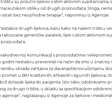
ržištu su prisutni lijekovi s istim aktivnim supstancama, is
rmaceutskom obliku od drugih proizvođača. Stoga, nema
i ostati bez neophodne terapije”, napominju iz Agencije.
 nestašice drugih lijekova, kažu kako na našem tržištu već
ma takozvane generičke paralele, lijek s istom aktivnom 
proizvođača.
svakodnevnoj komunikaciji s proizvođačima i velepromet
 godini nestašicu prevenirali na način da smo u znatnoj 
dinamiku obrade zahtjeva za davanje/obnovu/izmjenu do
u promet u BiH kvalitetnih, efikasnih i sigurnih lijekova, 
 brži dolazak lijeka do pacijenta. Isto tako, odobravamo p
og za drugo tržište, u skladu sa specifikacijom odobre
 agencije”, naglašavaju iz Agencije za lijekove i medicins