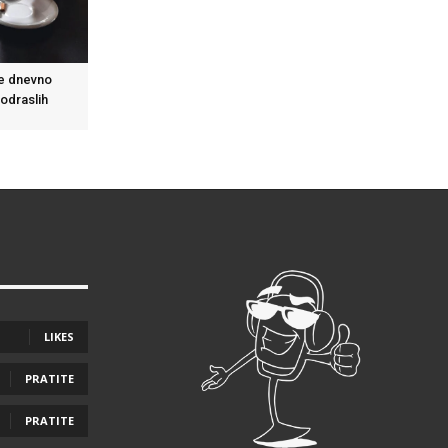
fe dnevno
 odraslih
LIKES
PRATITE
PRATITE