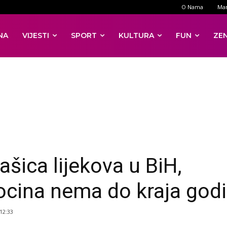
O Nama
Mar
NA
VIJESTI
SPORT
KULTURA
FUN
ZE
ašica lijekova u BiH,
ocina nema do kraja god
 12:33