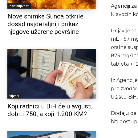
Agenciji za
Zanimljivosti
Klavocin ko
Nove snimke Sunca otkrile
dosad najdetaljniji prikaz
Prijavljena
njegove užarene površine
mL + 57 mg/
oralne sus
875 mg/1 t
tableta + 1
Iz Agencije
proizvođač
Vijesti
tržištu BiH
Koji radnici u BiH će u avgustu
dobiti 750, a koji 1.200 KM?
Dodaju da s
biti dostup