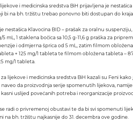
 lijekove i medicinska sredstva BiH prijavljena je nestašica
ji bi na bh. tržištu trebao ponovno biti dostupan do kraj
 je nestašica Klavocina BID – prašak za oralnu suspenziju
5 mL, 1 staklena bočica sa 10,5 g-11,6 g praška za pripr
penzije i odmjerna šprica od 5 mL, zatim filmom obložena
ableta + 125 mg/1 tableta te filmom obložena tableta – 8
25 mg/1 tableta.
 za lijekove i medicinska sredstva BiH kazali su Feni kako 
 naveo da proizvodnja serije spomenutih lijekova, namije
, kasni uslijed povećanih potreba i reorganizacije proizvo
e radi o privremenoj obustavi te da bi svi spomenuti lijek
ni na bh. tržištu najkasnije do 31. decembra ove godine.