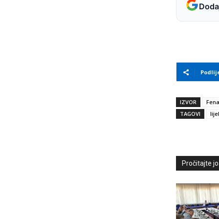
Dodaj
Podlij
IZVOR
Fen
TAGOVI
lije
Pročitajte još